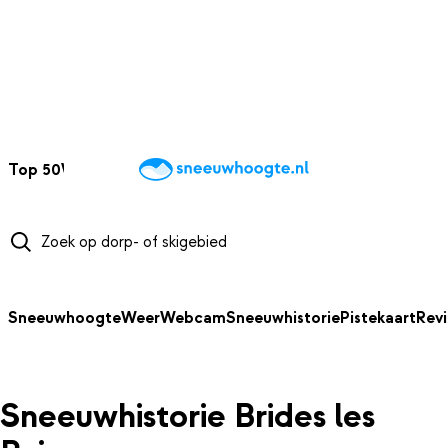
NAAR HOOFDINHOUD
Top 50
Webcams
Wintersportweer
Kaarten
Sneeuwverwacht
Sneeuwhoogte
Weer
Webcam
Sneeuwhistorie
Pistekaart
Rev
Sneeuwhistorie Brides les