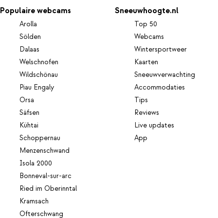
Populaire webcams
Sneeuwhoogte.nl
Arolla
Top 50
Sölden
Webcams
Dalaas
Wintersportweer
Welschnofen
Kaarten
Wildschönau
Sneeuwverwachting
Piau Engaly
Accommodaties
Orsa
Tips
Säfsen
Reviews
Kühtai
Live updates
Schoppernau
App
Menzenschwand
Isola 2000
Bonneval-sur-arc
Ried im Oberinntal
Kramsach
Ofterschwang