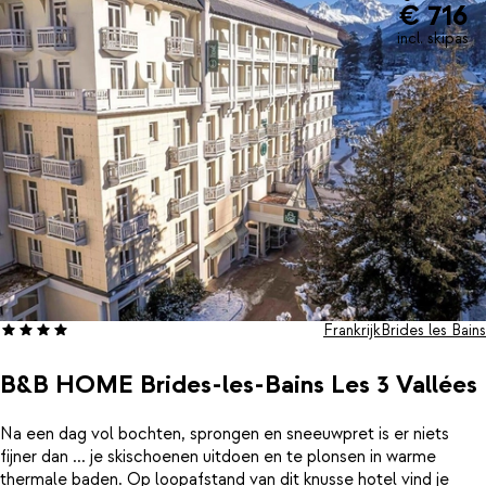
€ 716
incl. skipas
Frankrijk
Brides les Bains
B&B HOME Brides-les-Bains Les 3 Vallées
Na een dag vol bochten, sprongen en sneeuwpret is er niets
fijner dan ... je skischoenen uitdoen en te plonsen in warme
thermale baden. Op loopafstand van dit knusse hotel vind je