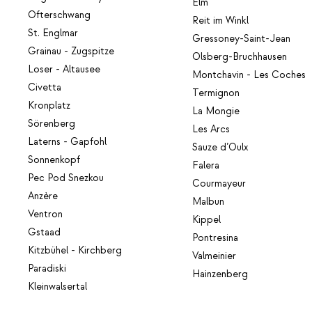
Elm
Ofterschwang
Reit im Winkl
St. Englmar
Gressoney-Saint-Jean
Grainau - Zugspitze
Olsberg-Bruchhausen
Loser - Altausee
Montchavin - Les Coches
Civetta
Termignon
Kronplatz
La Mongie
Sörenberg
Les Arcs
Laterns - Gapfohl
Sauze d’Oulx
Sonnenkopf
Falera
Pec Pod Snezkou
Courmayeur
Anzère
Malbun
Ventron
Kippel
Gstaad
Pontresina
Kitzbühel - Kirchberg
Valmeinier
Paradiski
Hainzenberg
Kleinwalsertal