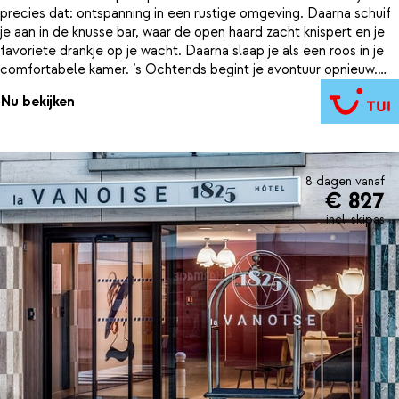
precies dat: ontspanning in een rustige omgeving. Daarna schuif
je aan in de knusse bar, waar de open haard zacht knispert en je
favoriete drankje op je wacht. Daarna slaap je als een roos in je
comfortabele kamer. ’s Ochtends begint je avontuur opnieuw.
Vanuit het dorp wandel je zo naar de gondel die je naar een van
Nu bekijken
de grootste skigebieden van Europa brengt. Met 600 kilometer
aan pistes ontdek je elke dag iets nieuws. Zin in iets anders dan
skiën? Maak een dagtocht naar een van de oudste natuurparken
van het land. In drie kwartier sta je tussen gletsjers, bergmeren
en misschien zelfs een marmot.
8 dagen vanaf
€ 827
incl. skipas