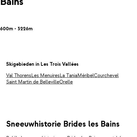
Bains
600m - 3226m
Skigebieden in Les Trois Vallées
Val Thorens
Les Menuires
La Tania
Méribel
Courchevel
Saint Martin de Belleville
Orelle
Sneeuwhistorie Brides les Bains