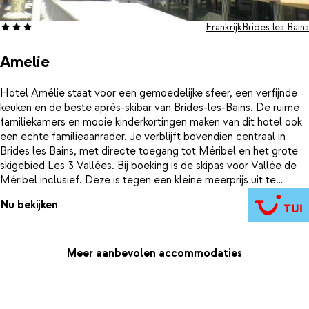
Frankrijk
Brides les Bains
Amelie
Hotel Amélie staat voor een gemoedelijke sfeer, een verfijnde
keuken en de beste après-skibar van Brides-les-Bains. De ruime
familiekamers en mooie kinderkortingen maken van dit hotel ook
een echte familieaanrader. Je verblijft bovendien centraal in
Brides les Bains, met directe toegang tot Méribel en het grote
skigebied Les 3 Vallées. Bij boeking is de skipas voor Vallée de
Méribel inclusief. Deze is tegen een kleine meerprijs uit te
breiden naar een skipas voor het grote gebied Les Trois Vallées
Nu bekijken
(600 km).
Meer aanbevolen accommodaties