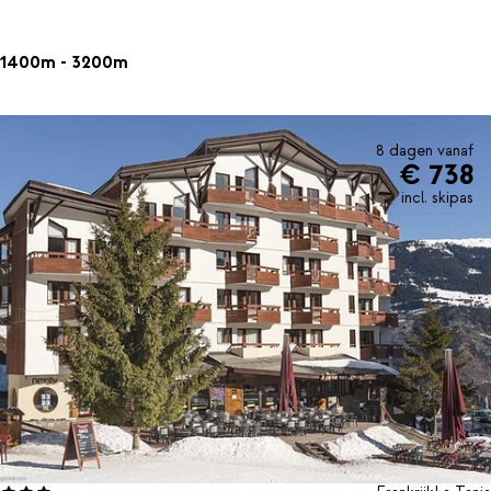
1400m - 3200m
8 dagen vanaf
€ 738
incl. skipas