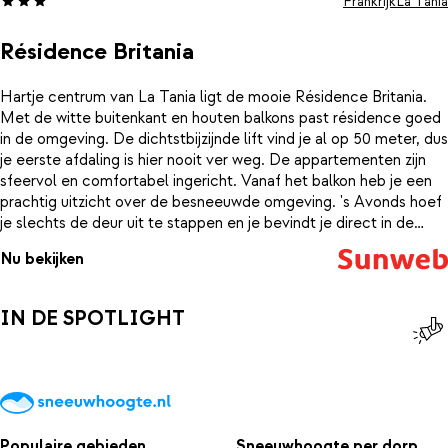
Frankrijk
La Tania
Résidence Britania
Hartje centrum van La Tania ligt de mooie Résidence Britania.
Met de witte buitenkant en houten balkons past résidence goed
in de omgeving. De dichtstbijzijnde lift vind je al op 50 meter, dus
je eerste afdaling is hier nooit ver weg. De appartementen zijn
sfeervol en comfortabel ingericht. Vanaf het balkon heb je een
prachtig uitzicht over de besneeuwde omgeving. 's Avonds hoef
je slechts de deur uit te stappen en je bevindt je direct in de
gezellige drukte van La Tania. Hier vind je een aantal leuke
Nu bekijken
restaurants en bars waar je je prima kunt vermaken.
IN DE SPOTLIGHT
Populaire gebieden
Sneeuwhoogte per dorp