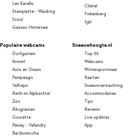
Les Karellis
Châtel
Steinplatte - Waidring
Finkenberg
Scuol
Igls
Gaissau-Hintersee
Populaire webcams
Sneeuwhoogte.nl
Dorfgastein
Top 50
Krimml
Webcams
Auris en Oisans
Wintersportweer
Pampeago
Kaarten
Valfréjus
Sneeuwverwachting
Reith im Alpbachtal
Accommodaties
Zürs
Tips
Riksgränsen
Reviews
Gourette
Live updates
Peisey - Vallandry
App
Bardonecchia