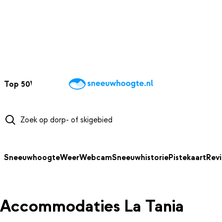
NAAR HOOFDINHOUD
Top 50
Webcams
Wintersportweer
Kaarten
Sneeuwverwacht
Sneeuwhoogte
Weer
Webcam
Sneeuwhistorie
Pistekaart
Rev
Accommodaties La Tania