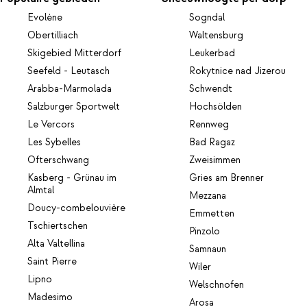
Evolène
Sogndal
Obertilliach
Waltensburg
Skigebied Mitterdorf
Leukerbad
Seefeld - Leutasch
Rokytnice nad Jizerou
Arabba-Marmolada
Schwendt
Salzburger Sportwelt
Hochsölden
Le Vercors
Rennweg
Les Sybelles
Bad Ragaz
Ofterschwang
Zweisimmen
Kasberg - Grünau im
Gries am Brenner
Almtal
Mezzana
Doucy-combelouvière
Emmetten
Tschiertschen
Pinzolo
Alta Valtellina
Samnaun
Saint Pierre
Wiler
Lipno
Welschnofen
Madesimo
Arosa