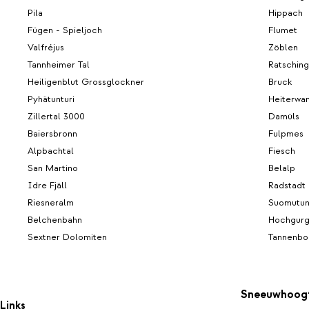
Pila
Hippach
Fügen - Spieljoch
Flumet
Valfréjus
Zöblen
Tannheimer Tal
Ratsching
Heiligenblut Grossglockner
Bruck
Pyhätunturi
Heiterwa
Zillertal 3000
Damüls
Baiersbronn
Fulpmes
Alpbachtal
Fiesch
San Martino
Belalp
Idre Fjäll
Radstadt
Riesneralm
Suomutun
Belchenbahn
Hochgurg
Sextner Dolomiten
Tannenbo
Sneeuwhoog
Links