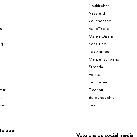
Neukirchen
Nassfeld
Zauchensee
s
Val d'Isère
Oz en Oisans
ng
Saas-Fee
Les Saisies
Menzenschwand
Stranda
Forstau
Le Corbier
turi
Flachau
l
Bardonecchia
den
Levi
te app
Volg ons op social media