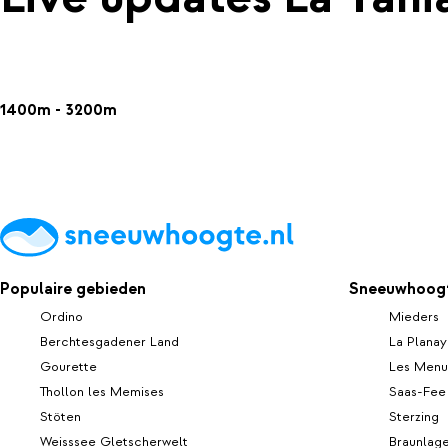
1400m - 3200m
Populaire gebieden
Sneeuwhoogt
Ordino
Mieders
Berchtesgadener Land
La Planay
Gourette
Les Menu
Thollon les Memises
Saas-Fee
Stöten
Sterzing
Weisssee Gletscherwelt
Braunlag