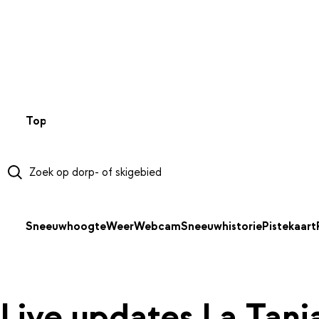
NAAR HOOFDINHOUD
Top 50
Webcams
Wintersportweer
Kaarten
Sneeuwverwa
Sneeuwhoogte
Weer
Webcam
Sneeuwhistorie
Pistekaart
Live updates La Tani