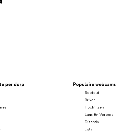
e per dorp
Populaire webcams
Seefeld
Brixen
ires
Hochfilzen
Lans En Vercors
Disentis
e
Igls