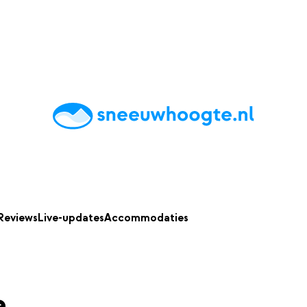
chting
Accommodaties
Tips
Reviews
Live updates
App
Reviews
Live-updates
Accommodaties
a