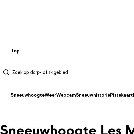
NAAR HOOFDINHOUD
Top 50
Webcams
Wintersportweer
Kaarten
Sneeuwverwa
Sneeuwhoogte
Weer
Webcam
Sneeuwhistorie
Pistekaart
Sneeuwhoogte Les M