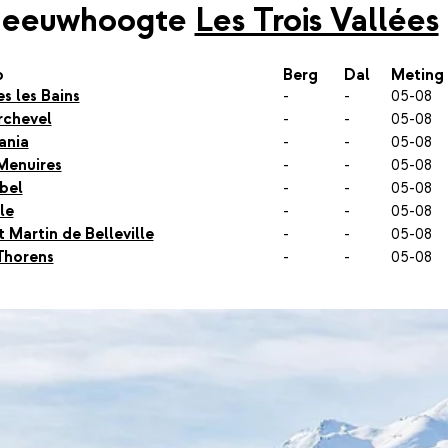
neeuwhoogte
Les Trois Vallées
p
Berg
Dal
Meting
es les Bains
-
-
05-08
chevel
-
-
05-08
ania
-
-
05-08
Menuires
-
-
05-08
bel
-
-
05-08
le
-
-
05-08
t Martin de Belleville
-
-
05-08
Thorens
-
-
05-08