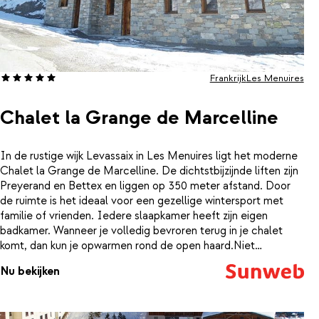
Frankrijk
Les Menuires
Chalet la Grange de Marcelline
In de rustige wijk Levassaix in Les Menuires ligt het moderne
Chalet la Grange de Marcelline. De dichtstbijzijnde liften zijn
Preyerand en Bettex en liggen op 350 meter afstand. Door
de ruimte is het ideaal voor een gezellige wintersport met
familie of vrienden. Iedere slaapkamer heeft zijn eigen
badkamer. Wanneer je volledig bevroren terug in je chalet
komt, dan kun je opwarmen rond de open haard.Niet
voldoende opgewarmd rond de open haard? Duik dan in de
Nu bekijken
jacuzzi of sauna. Daarna ben je weer helemaal klaar voor een
nieuwe dag pistes pakken. Wanneer je op zoek bent naar meer
ontspanning, kun je in de wijk Les Bruyères kennis maken met