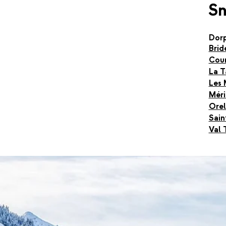
S
Dor
Brid
Cour
La T
Les 
Méri
Orel
Sain
Val 