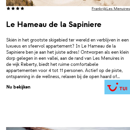
Frankrijk
Les Menuires
Le Hameau de la Sapiniere
Skiën in het grootste skigebied ter wereld en verblijven in een
luxueus en sfeervol appartement? In Le Hameau de la
Sapiniere ben je aan het juiste adres! Ontworpen als een klein
dorp gelegen in een vallei, aan de rand van Les Menuires in
de wijk Reberty, biedt het ruime comfortabele
appartementen voor 4 tot 11 personen. Actief op de piste,
ontspanning in de wellness, relaxen bij de open haard of
houkachel. Alles om met familie of vrienden een
Nu bekijken
onvergetelijke vakantie door te brengen.