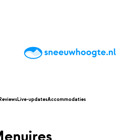
chting
Accommodaties
Tips
Reviews
Live updates
App
Reviews
Live-updates
Accommodaties
enuires