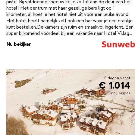
piste. Bij voldoende sneeuw ski je zo tot aan de deur van het
hotel! Het centrum met haar gezellige bars ligt op 1
kilometer, al hoef je het hotel niet uit voor een leuke avond.
Het hotel heeft namelijk zelf ook een bar waar je een drankje
kunt bestellen.De kamers zijn ruim en smaakvol ingericht. Een
super bijkomend voordeel bij een vakantie naar Hotel Village
Clubs du Soleil is dat de skipas én je materiaalhuur
Nu bekijken
inbegrepen is!Bij je verblijf is een 6-daagse Les Trois Vallees
en materiaalhuur inclusief.
8 dagen vanaf
€ 1.014
incl. skipas