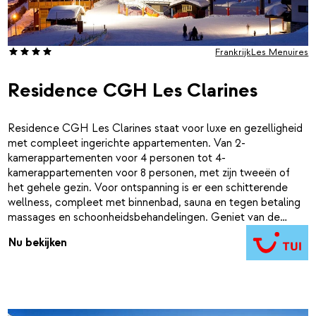
Frankrijk
Les Menuires
Residence CGH Les Clarines
Residence CGH Les Clarines staat voor luxe en gezelligheid
met compleet ingerichte appartementen. Van 2-
kamerappartementen voor 4 personen tot 4-
kamerappartementen voor 8 personen, met zijn tweeën of
het gehele gezin. Voor ontspanning is er een schitterende
wellness, compleet met binnenbad, sauna en tegen betaling
massages en schoonheidsbehandelingen. Geniet van de
rustige ligging bij de ingang van het wintersportstation Les
Nu bekijken
Menuires. Even lopen en je staat op de piste. Wil je wat meer
levendigheid dan neem je de skibus naar het centrum, waar je
winkels en uitgaansmogelijkheden vindt.