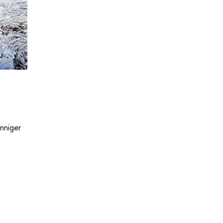
nniger