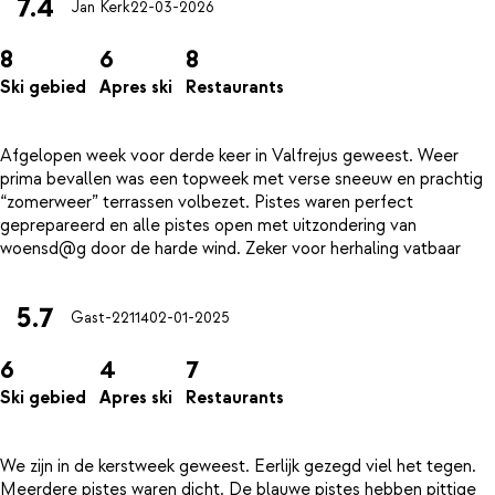
7.4
Jan Kerk
22-03-2026
8
6
8
Ski gebied
Apres ski
Restaurants
Afgelopen week voor derde keer in Valfrejus geweest. Weer
prima bevallen was een topweek met verse sneeuw en prachtig
“zomerweer” terrassen volbezet. Pistes waren perfect
geprepareerd en alle pistes open met uitzondering van
5.7
Gast-22114
02-01-2025
6
4
7
Ski gebied
Apres ski
Restaurants
We zijn in de kerstweek geweest. Eerlijk gezegd viel het tegen.
Meerdere pistes waren dicht. De blauwe pistes hebben pittige