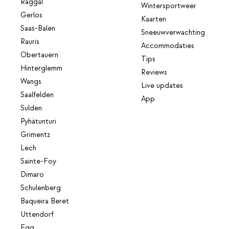
Raggal
Wintersportweer
Gerlos
Kaarten
Saas-Balen
Sneeuwverwachting
Rauris
Accommodaties
Obertauern
Tips
Hinterglemm
Reviews
Wangs
Live updates
Saalfelden
App
Sulden
Pyhätunturi
Grimentz
Lech
Sainte-Foy
Dimaro
Schulenberg
Baqueira Beret
Uttendorf
Egg