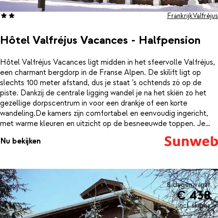
Frankrijk
Valfréjus
Hôtel Valfréjus Vacances - Halfpension
Hôtel Valfréjus Vacances ligt midden in het sfeervolle Valfréjus,
een charmant bergdorp in de Franse Alpen. De skilift ligt op
slechts 100 meter afstand, dus je staat ’s ochtends zó op de
piste. Dankzij de centrale ligging wandel je na het skiën zo het
gezellige dorpscentrum in voor een drankje of een korte
wandeling.De kamers zijn comfortabel en eenvoudig ingericht,
met warme kleuren en uitzicht op de besneeuwde toppen. Je
verblijft hier op basis van halfpension, wat betekent dat zowel
Nu bekijken
het ontbijt als het diner voor je geregeld zijn. ’s Ochtends start je
de dag met een eenvoudig Frans ontbijt met knapperige
baguettes, croissants en een kop sterke koffie. Na een actieve
dag in de bergen schuif je ’s avonds ontspannen aan voor een
smakelijk diner.In de knusse lounge met open haard of aan de bar
8 dagen vanaf
€ 438
is het daarna heerlijk ontspannen met een drankje. De
ongedwongen sfeer maakt het hotel ook geliefd bij gezinnen en
incl. skipas
vriendengroepen.Of je nu komt voor sportieve dagen op de piste