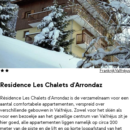
of gewoon wilt genieten van de frisse berglucht: Hôtel Valfréjus
Vacances biedt een comfortabele uitvalsbasis met het gemak
van halfpension, pal aan de voet van het skigebied.
Frankrijk
Valfréjus
Residence Les Chalets d'Arrondaz
Résidence Les Chalets d'Arrondaz is de verzamelnaam voor een
aantal comfortabele appartementen, verspreid over
verschillende gebouwen in Valfréjus. Zowel voor het skiën als
voor een bezoekje aan het gezellige centrum van Valfréjus zit je
hier goed, alle appartementen liggen namelijk op circa 200
meter van de piste en de lift en op korte loopafstand van het