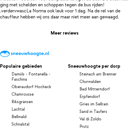
ging met schelden en schoppen tegen de bus rijden!
.verdervwascLa Norma ook leuk voor 1 dag. Na de rel van de
Meer reviews
Populaire gebieden
Sneeuwhoogte per dorp
Damüls - Fontanella -
Steinach am Brenner
Faschina
Churwalden
Oberaudorf Hocheck
Bad Mitterndorf
Chamrousse
Erpfendorf
Riksgränsen
Gries im Sellrain
Lachtal
Sand in Taufers
Bellwald
Val di Zoldo
Schnalstal
Prutz