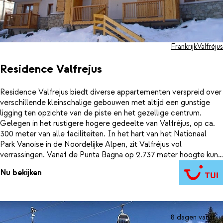
Frankrijk
Valfréjus
Residence Valfrejus
Residence Valfrejus biedt diverse appartementen verspreid over
verschillende kleinschalige gebouwen met altijd een gunstige
ligging ten opzichte van de piste en het gezellige centrum.
Gelegen in het rustigere hogere gedeelte van Valfréjus, op ca.
300 meter van alle faciliteiten. In het hart van het Nationaal
Park Vanoise in de Noordelijke Alpen, zit Valfréjus vol
verrassingen. Vanaf de Punta Bagna op 2.737 meter hoogte kun
je 24 pistes volgen, verspreid over 70 kilometer met een hoogte
Nu bekijken
verschil van 1.200 meter. Wintersportplezier tegen aantrekkelijke
prijzen.
8 dagen vanaf