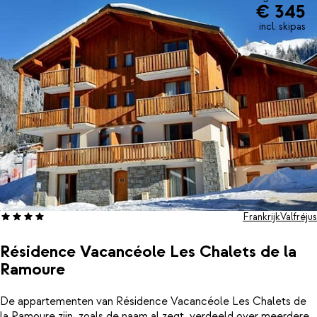
€ 345
incl. skipas
Frankrijk
Valfréjus
Résidence Vacancéole Les Chalets de la
Ramoure
De appartementen van Résidence Vacancéole Les Chalets de
la Ramoure zijn, zoals de naam al zegt, verdeeld over meerdere