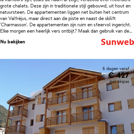
grote chalets. Deze zijn in traditionele stijl gebouwd, uit hout en
natuursteen. De appartementen liggen net buiten het centrum
van Valfréjus, maar direct aan de piste en naast de skilift
'Charmasson'. De appartementen zijn ruim en sfeervol ingericht.
Elke morgen een heerlijk vers ontbijt? Maak dan gebruik van de
broodjesservice en geniet van vers gebakken broodjes, die al
Nu bekijken
voor je klaar liggen bij de receptie. Dat is nog eens een goed
begin van de dag!Met de skibus, die naast de résidence stopt,
sta je binnen enkele minuten in het gezellige centrum met haar
vele bars en restaurants. Geniet hier van de uitgebreide Franse
keuken of slenter door de pittoreske straatjes.
8 dagen vanaf
€ 427
incl. skipas