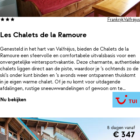
Frankrijk
Valfréjus
Les Chalets de la Ramoure
Genesteld in het hart van Valfréjus, bieden de Chalets de la
Ramoure een sfeervolle en comfortabele uitvalsbasis voor een
onvergetelijke wintersportvakantie. Deze charmante, authentieke
chalets liggen direct aan de piste, waardoor je ’s ochtends zo de
ski’s onder kunt binden en ’s avonds weer ontspannen thuiskomt
in je eigen warme chalet. Of je nu komt voor uitdagende
afdalingen, rustige sneeuwwandelingen of gewoon om te
genieten van de winterse bergsfeer. In Chalets de la Ramoure
Nu bekijken
vind je rust, gemak en een prachtig uitzicht op de besneeuwde
toppen van de Maurienne-vallei. Het centrum met diverse
winkels en restaurants vind je op loopafstand.
8 dagen vanaf
€ 347