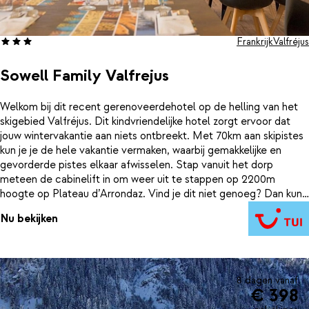
Frankrijk
Valfréjus
Sowell Family Valfrejus
Welkom bij dit recent gerenoveerdehotel op de helling van het
skigebied Valfréjus. Dit kindvriendelijke hotel zorgt ervoor dat
jouw wintervakantie aan niets ontbreekt. Met 70km aan skipistes
kun je je de hele vakantie vermaken, waarbij gemakkelijke en
gevorderde pistes elkaar afwisselen. Stap vanuit het dorp
meteen de cabinelift in om weer uit te stappen op 2200m
hoogte op Plateau d’Arrondaz. Vind je dit niet genoeg? Dan kun
je verder met een stoeltjeslift naar 2737m hoogte naar Punta
Nu bekijken
Bagna en vanuit daar je route bepalen. Na een heerlijke dag in de
bergen is het hotel er voor je om heerlijk te ontspannen in
bijvoorbeeld de sauna of het zwembad en daarna te genieten
van een lekkere maaltijd.
8 dagen vanaf
€ 398