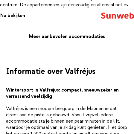
centrum. De appartementen zijn eenvoudig en allemaal net even
anders ingericht. Na een actieve dag op de piste is het heerlijk
Nu bekijken
bijkomen op een van de leuke terrasjes in Valfréjus. Of schuif aan
in een van de restaurants voor een heerlijk Frans diner om de dag
in stijl af te sluiten.
Meer aanbevolen accommodaties
Informatie over Valfréjus
Wintersport in Valfréjus: compact, sneeuwzeker en
verrassend veelzijdig
Valfréjus is een modern bergdorp in de Maurienne dat
direct aan de piste is gebouwd. Vanuit vrijwel iedere
accommodatie sta je binnen een paar minuten in de lift,
waardoor je optimaal van je skidag kunt genieten. Het dorp
ligt op ruim 1.500 meter hoogte en wordt omringd door