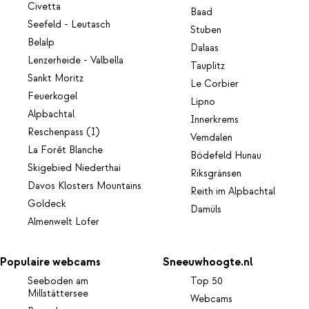
Civetta
Baad
Seefeld - Leutasch
Stuben
Belalp
Dalaas
Lenzerheide - Valbella
Tauplitz
Sankt Moritz
Le Corbier
Feuerkogel
Lipno
Alpbachtal
Innerkrems
Reschenpass (I)
Vemdalen
La Forêt Blanche
Bödefeld Hunau
Skigebied Niederthai
Riksgränsen
Davos Klosters Mountains
Reith im Alpbachtal
Goldeck
Damüls
Almenwelt Lofer
Populaire webcams
Sneeuwhoogte.nl
Seeboden am
Top 50
Millstättersee
Webcams