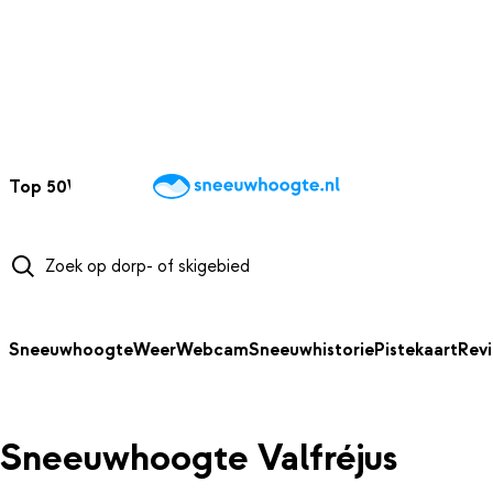
NAAR HOOFDINHOUD
Top 50
Webcams
Wintersportweer
Kaarten
Sneeuwverwacht
Sneeuwhoogte
Weer
Webcam
Sneeuwhistorie
Pistekaart
Rev
Sneeuwhoogte Valfréjus