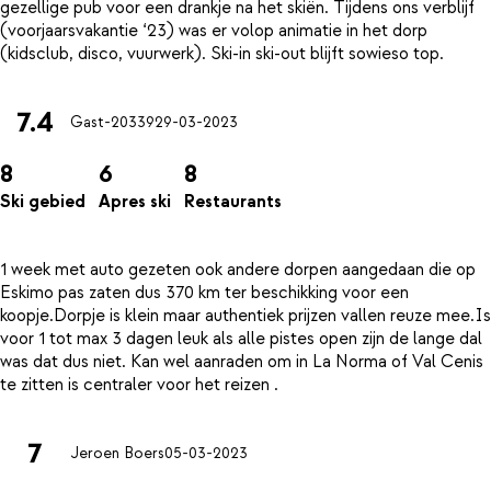
gezellige pub voor een drankje na het skiën. Tijdens ons verblijf
(voorjaarsvakantie ‘23) was er volop animatie in het dorp
7.4
Gast-20339
29-03-2023
8
6
8
Ski gebied
Apres ski
Restaurants
1 week met auto gezeten ook andere dorpen aangedaan die op
Eskimo pas zaten dus 370 km ter beschikking voor een
koopje.Dorpje is klein maar authentiek prijzen vallen reuze mee.Is
voor 1 tot max 3 dagen leuk als alle pistes open zijn de lange dal
was dat dus niet. Kan wel aanraden om in La Norma of Val Cenis
7
Jeroen Boers
05-03-2023