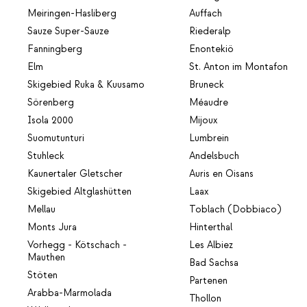
Meiringen-Hasliberg
Auffach
Sauze Super-Sauze
Riederalp
Fanningberg
Enontekiö
Elm
St. Anton im Montafon
Skigebied Ruka & Kuusamo
Bruneck
Sörenberg
Méaudre
Isola 2000
Mijoux
Suomutunturi
Lumbrein
Stuhleck
Andelsbuch
Kaunertaler Gletscher
Auris en Oisans
Skigebied Altglashütten
Laax
Mellau
Toblach (Dobbiaco)
Monts Jura
Hinterthal
Vorhegg - Kötschach -
Les Albiez
Mauthen
Bad Sachsa
Stöten
Partenen
Arabba-Marmolada
Thollon