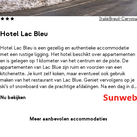
Italië
Breuil-Cervinia
Hotel Lac Bleu
Hotel Lac Bleu is een gezellig en authentieke accommodatie
met een rustige ligging. Het hotel beschikt over appartementen
en is gelegen op 1 kilometer van het centrum en de piste. De
appartementen van Lac Blue zijn ruim en voorzien van een
kitchenette. Je kunt zelf koken, maar eventueel ook gebruik
maken van het restaurant van Lac Blue. Geniet vervolgens op je
ski’s of snowboard van de prachtige afdalingen. Na een dag in de
sneeuw kom je weer op temperatuur onder het genot van een
Nu bekijken
lekker drankje bij de bar .
Meer aanbevolen accommodaties