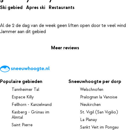
5
7
7
Ski gebied
Apres ski
Restaurants
Al de 2 de dag van de week geen liften open door te veel wind
Meer reviews
Populaire gebieden
Sneeuwhoogte per dorp
Tannheimer Tal
Welschnofen
Espace Killy
Pralognan la Vanoise
Fellhorn - Kanzelwand
Neukirchen
Kasberg - Grünau im
St. Vigil (San Vigilio)
Almtal
La Planay
Saint Pierre
Sankt Veit im Pongau