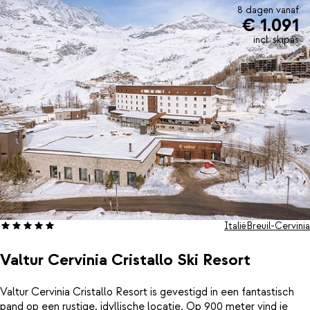
Ben je toe aan wat meer ontspanning? Relax in de sauna of het
8 dagen vanaf
€ 1.091
Turkse stoombad zodat je de volgende dag weer fris en fruitig
op de piste staat…
incl. skipas
Italië
Breuil-Cervinia
Valtur Cervinia Cristallo Ski Resort
Valtur Cervinia Cristallo Resort is gevestigd in een fantastisch
pand op een rustige, idyllische locatie. Op 900 meter vind je