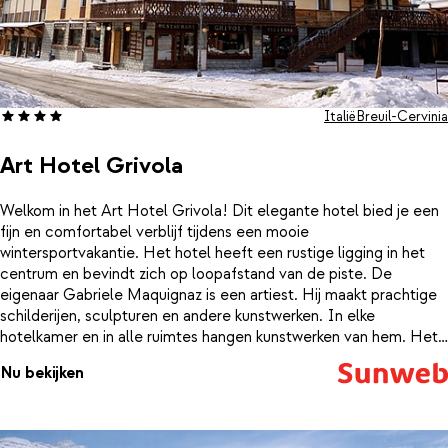
Italië
Breuil-Cervinia
Art Hotel Grivola
Welkom in het Art Hotel Grivola! Dit elegante hotel bied je een
fijn en comfortabel verblijf tijdens een mooie
wintersportvakantie. Het hotel heeft een rustige ligging in het
centrum en bevindt zich op loopafstand van de piste. De
eigenaar Gabriele Maquignaz is een artiest. Hij maakt prachtige
schilderijen, sculpturen en andere kunstwerken. In elke
hotelkamer en in alle ruimtes hangen kunstwerken van hem. Het
contrast tussen het donkere sfeervolle hout en meubels en de
Nu bekijken
kleurrijke en vrolijke kunstwerken is heel mooi. Elke ochtend loop
je na een lekker ontbijtje vol energie naar de piste. Na een
inspannende dag op de piste kom je onder het genot van een
lekker warm drankje op temperatuur in de gezellige lounge bar.