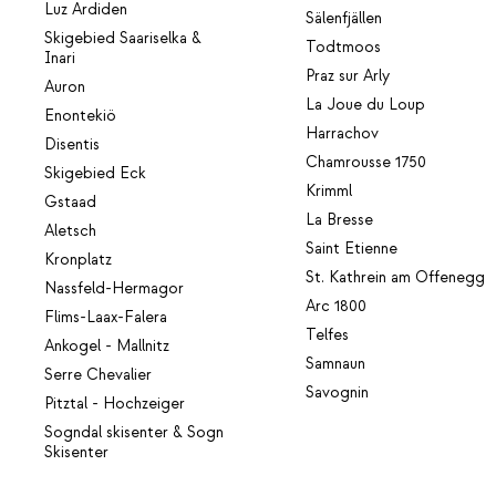
Luz Ardiden
Sälenfjällen
Skigebied Saariselka &
Todtmoos
Inari
Praz sur Arly
Auron
La Joue du Loup
Enontekiö
Harrachov
Disentis
Chamrousse 1750
Skigebied Eck
Krimml
Gstaad
La Bresse
Aletsch
Saint Etienne
Kronplatz
St. Kathrein am Offenegg
Nassfeld-Hermagor
Arc 1800
Flims-Laax-Falera
Telfes
Ankogel - Mallnitz
Samnaun
Serre Chevalier
Savognin
Pitztal - Hochzeiger
Sogndal skisenter & Sogn
Skisenter