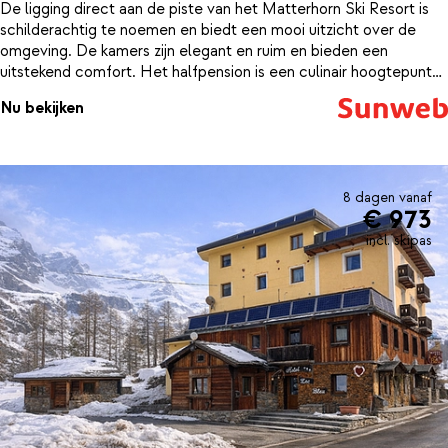
De ligging direct aan de piste van het Matterhorn Ski Resort is
schilderachtig te noemen en biedt een mooi uitzicht over de
omgeving. De kamers zijn elegant en ruim en bieden een
uitstekend comfort. Het halfpension is een culinair hoogtepunt
van jouw sportieve dag. Het ontbijt wordt samengesteld met
Nu bekijken
zorgvuldig geselecteerde ingrediënten en het diner biedt een
keur aan verfijnde Italiaanse specialiteiten. Aan ontspanning ook
geen gebrek. De spa is ontworpen om jouw welzijn te
bevorderen. Er is een groot verwarmd zwembad met whirlpool,
een sauna en een ontspanningsruimte met ligstoelen.
8 dagen vanaf
€ 973
incl. skipas