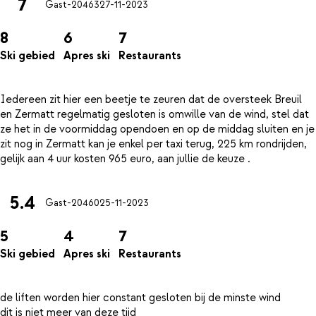
7
Gast-20463
27-11-2023
8
6
7
Ski gebied
Apres ski
Restaurants
Iedereen zit hier een beetje te zeuren dat de oversteek Breuil
en Zermatt regelmatig gesloten is omwille van de wind, stel dat
ze het in de voormiddag opendoen en op de middag sluiten en je
zit nog in Zermatt kan je enkel per taxi terug, 225 km rondrijden,
5.4
Gast-20460
25-11-2023
5
4
7
Ski gebied
Apres ski
Restaurants
de liften worden hier constant gesloten bij de minste wind
dit is niet meer van deze tijd