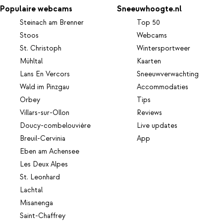
Populaire webcams
Sneeuwhoogte.nl
Steinach am Brenner
Top 50
Stoos
Webcams
St. Christoph
Wintersportweer
Mühltal
Kaarten
Lans En Vercors
Sneeuwverwachting
Wald im Pinzgau
Accommodaties
Orbey
Tips
Villars-sur-Ollon
Reviews
Doucy-combelouvière
Live updates
Breuil-Cervinia
App
Eben am Achensee
Les Deux Alpes
St. Leonhard
Lachtal
Misanenga
Saint-Chaffrey