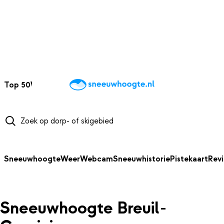
NAAR HOOFDINHOUD
Top 50
Webcams
Wintersportweer
Kaarten
Sneeuwverwacht
Sneeuwhoogte
Weer
Webcam
Sneeuwhistorie
Pistekaart
Rev
Sneeuwhoogte Breuil-