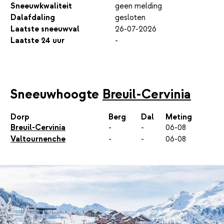
Sneeuwkwaliteit
geen melding
Dalafdaling
gesloten
Laatste sneeuwval
26-07-2026
Laatste 24 uur
-
Sneeuwhoogte
Breuil-Cervinia
Dorp
Berg
Dal
Meting
Breuil-Cervinia
-
-
06-08
Valtournenche
-
-
06-08