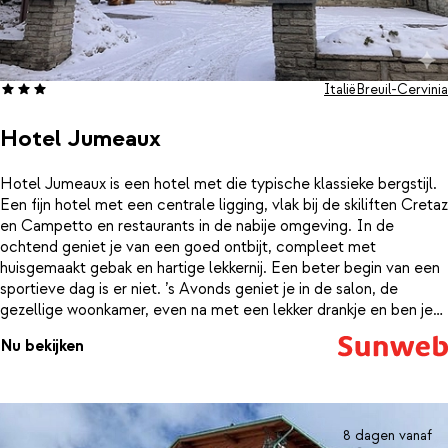
Italië
Breuil-Cervinia
Hotel Jumeaux
Hotel Jumeaux is een hotel met die typische klassieke bergstijl.
Een fijn hotel met een centrale ligging, vlak bij de skiliften Cretaz
en Campetto en restaurants in de nabije omgeving. In de
ochtend geniet je van een goed ontbijt, compleet met
huisgemaakt gebak en hartige lekkernij. Een beter begin van een
sportieve dag is er niet. ’s Avonds geniet je in de salon, de
gezellige woonkamer, even na met een lekker drankje en ben je
weer opgeladen voor een uitgebreid diner. Een goed restaurant
Nu bekijken
heb je zo gevonden, want in Breuil-Cervinia is er genoeg keuze.
8 dagen vanaf