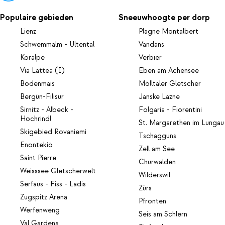
Populaire gebieden
Sneeuwhoogte per dorp
Lienz
Plagne Montalbert
Schwemmalm - Ultental
Vandans
Koralpe
Verbier
Via Lattea (I)
Eben am Achensee
Bodenmais
Mölltaler Gletscher
Bergün-Filisur
Janske Lazne
Sirnitz - Albeck -
Folgaria - Fiorentini
Hochrindl
St. Margarethen im Lungau
Skigebied Rovaniemi
Tschagguns
Enontekiö
Zell am See
Saint Pierre
Churwalden
Weisssee Gletscherwelt
Wilderswil
Serfaus - Fiss - Ladis
Zürs
Zugspitz Arena
Pfronten
Werfenweng
Seis am Schlern
Val Gardena