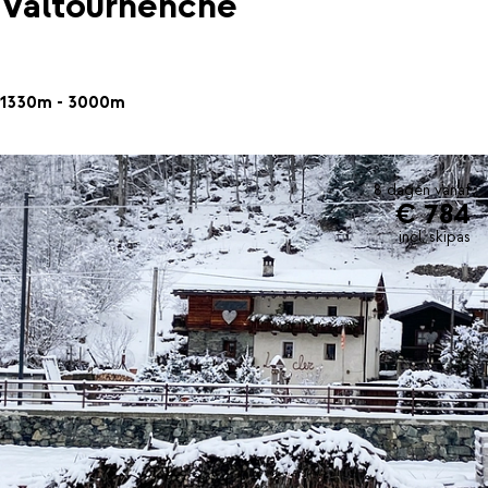
Valtournenche
1330m - 3000m
8 dagen vanaf
€ 784
incl. skipas