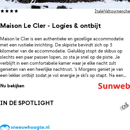
Italië
Valtournenche
Maison Le Cler - Logies & ontbijt
Maison le Cler is een authentieke en gezellige accommodatie
met een rustieke inrichting. De skipiste bevindt zich op 3
kilometer van de accommodatie. Gelukkig stopt de skibus op
slechts een paar passen lopen, zo sta je snel op de piste. Je
verblijft in een comfortabele kamer waar je elke nacht zult
genieten van een heerlijke nachtrust. ’s Morgens geniet je van
een lekker ontbijt zodat je vol energie je ski’s op stapt. Na een
mooie dag in de frisse berglucht, kun je weer helemaal bijkomen
Nu bekijken
in je fijne kamer. Trek het gezellige centrum van Valtournenche in
en geniet van een heerlijke Italiaanse steenoven pizza of een
lekkere pasta. Buon appetito!
IN DE SPOTLIGHT