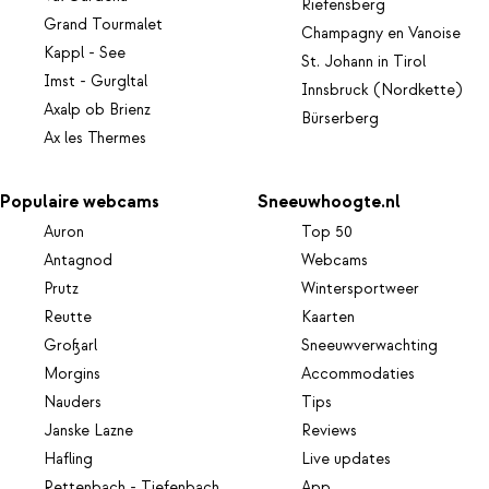
Riefensberg
Grand Tourmalet
Champagny en Vanoise
Kappl - See
St. Johann in Tirol
Imst - Gurgltal
Innsbruck (Nordkette)
Axalp ob Brienz
Bürserberg
Ax les Thermes
Populaire webcams
Sneeuwhoogte.nl
Auron
Top 50
Antagnod
Webcams
Prutz
Wintersportweer
Reutte
Kaarten
Großarl
Sneeuwverwachting
Morgins
Accommodaties
Nauders
Tips
Janske Lazne
Reviews
Hafling
Live updates
Rettenbach - Tiefenbach
App