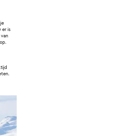
je
er is
 van
op.
,
tijd
eten.