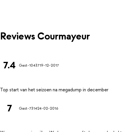
Reviews Courmayeur
7.4
Gast-10437
19-12-2017
7
Gast-7314
24-02-2016