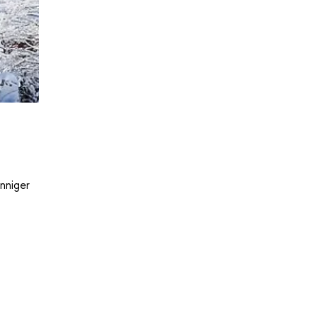
nniger