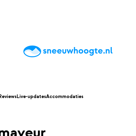
chting
Accommodaties
Tips
Reviews
Live updates
App
Reviews
Live-updates
Accommodaties
mayeur