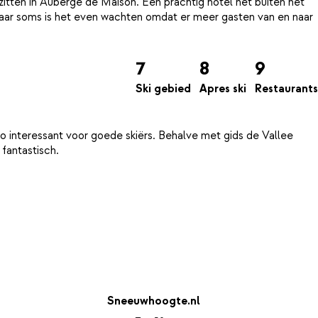
 zitten in Auberge de Maison. Een prachtig hotel net buiten het
maar soms is het even wachten omdat er meer gasten van en naar
7
8
9
Ski gebied
Apres ski
Restaurants
zo interessant voor goede skiërs. Behalve met gids de Vallee
Sneeuwhoogte.nl