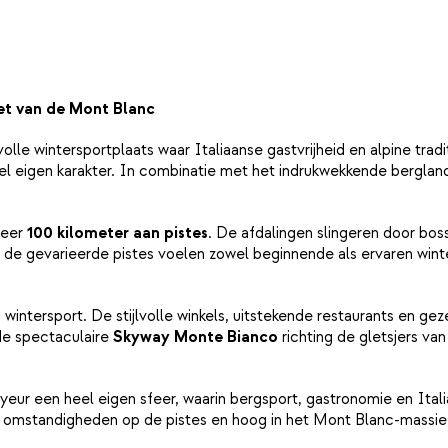
et van de Mont Blanc
volle wintersportplaats waar Italiaanse gastvrijheid en alpine tra
 heel eigen karakter. In combinatie met het indrukwekkende bergl
veer
100 kilometer aan pistes
. De afdalingen slingeren door bo
de gevarieerde pistes voelen zowel beginnende als ervaren winters
ntersport. De stijlvolle winkels, uitstekende restaurants en geze
de spectaculaire
Skyway Monte Bianco
richting de gletsjers va
eur een heel eigen sfeer, waarin bergsport, gastronomie en Ital
mstandigheden op de pistes en hoog in het Mont Blanc-massie