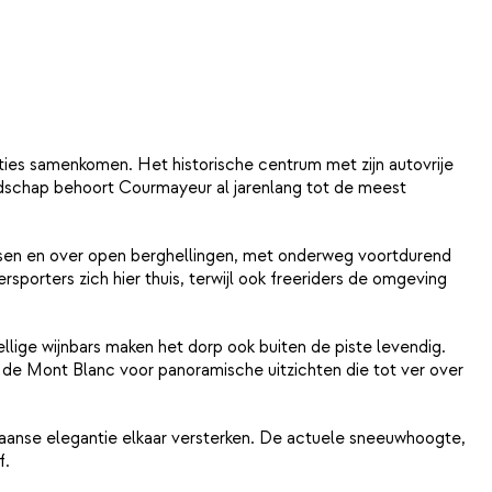
dities samenkomen. Het historische centrum met zijn autovrije
andschap behoort Courmayeur al jarenlang tot de meest
ssen en over open berghellingen, met onderweg voortdurend
porters zich hier thuis, terwijl ook freeriders de omgeving
llige wijnbars maken het dorp ook buiten de piste levendig.
n de Mont Blanc voor panoramische uitzichten die tot ver over
iaanse elegantie elkaar versterken. De actuele sneeuwhoogte,
f.