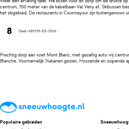
Weer een ervaring rijker. We kozen voor dit dorp om de drukte op
centrum, 700 meter van de kabelbaan Val Veny af. Skibussen bes
8
Gast-6817
10-02-2016
Prachtig dorp aan voet Mont Blanc, met gezellig auto vrij centru
Populaire gebieden
Sneeuwhoogt