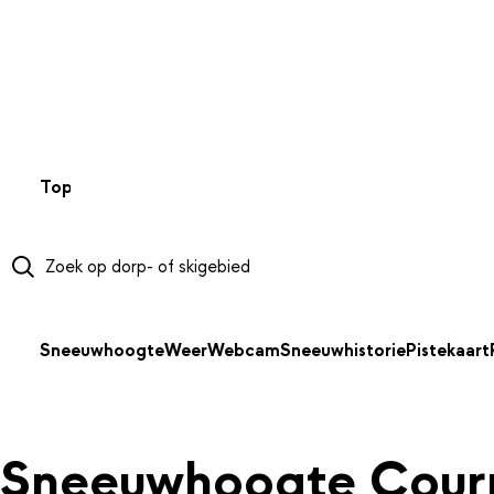
NAAR HOOFDINHOUD
Top 50
Webcams
Wintersportweer
Kaarten
Sneeuwverwa
Sneeuwhoogte
Weer
Webcam
Sneeuwhistorie
Pistekaart
Sneeuwhoogte Cour