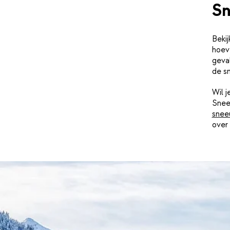
Sn
Beki
hoeve
geval
de s
Wil 
Snee
snee
over 