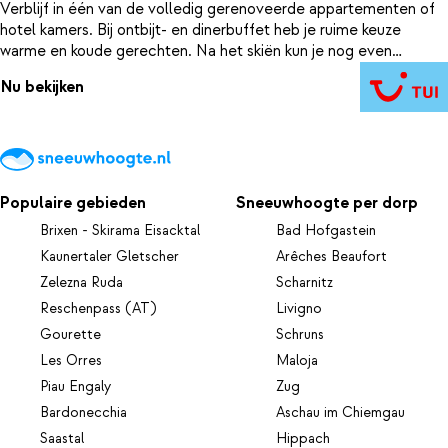
Verblijf in één van de volledig gerenoveerde appartementen of
hotel kamers. Bij ontbijt- en dinerbuffet heb je ruime keuze
warme en koude gerechten. Na het skiën kun je nog even
plonzen in het zwembad of je lichaam weer opwarmen in de
Nu bekijken
sauna. Alle ingrediënten zijn aanwezig voor een heerlijke
skivakantie in Valle d'Aosta.
Populaire gebieden
Sneeuwhoogte per dorp
Brixen - Skirama Eisacktal
Bad Hofgastein
Kaunertaler Gletscher
Arêches Beaufort
Zelezna Ruda
Scharnitz
Reschenpass (AT)
Livigno
Gourette
Schruns
Les Orres
Maloja
Piau Engaly
Zug
Bardonecchia
Aschau im Chiemgau
Saastal
Hippach