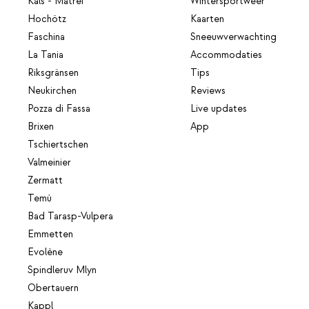
Kals - Matrei
Wintersportweer
Hochötz
Kaarten
Faschina
Sneeuwverwachting
La Tania
Accommodaties
Riksgränsen
Tips
Neukirchen
Reviews
Pozza di Fassa
Live updates
Brixen
App
Tschiertschen
Valmeinier
Zermatt
Temù
Bad Tarasp-Vulpera
Emmetten
Evolène
Spindleruv Mlyn
Obertauern
Kappl