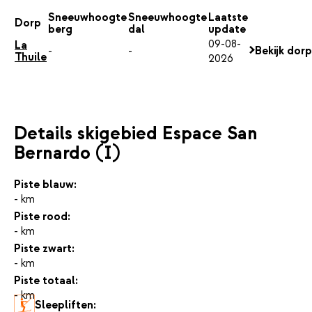
Sneeuwhoogte
Sneeuwhoogte
Laatste
Dorp
berg
dal
update
09-08-
La
-
-
Bekijk dorp
Thuile
2026
Details skigebied Espace San
Bernardo (I)
Piste blauw:
- km
Piste rood:
- km
Piste zwart:
- km
Piste totaal:
- km
Sleepliften: