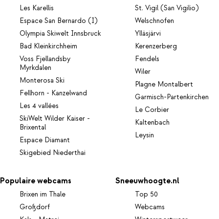
Les Karellis
St. Vigil (San Vigilio)
Espace San Bernardo (I)
Welschnofen
Olympia Skiwelt Innsbruck
Ylläsjärvi
Bad Kleinkirchheim
Kerenzerberg
Voss Fjellandsby
Fendels
Myrkdalen
Wiler
Monterosa Ski
Plagne Montalbert
Fellhorn - Kanzelwand
Garmisch-Partenkirchen
Les 4 vallées
Le Corbier
SkiWelt Wilder Kaiser -
Kaltenbach
Brixental
Leysin
Espace Diamant
Skigebied Niederthai
Populaire webcams
Sneeuwhoogte.nl
Brixen im Thale
Top 50
Großdorf
Webcams