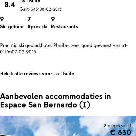
La Thuile
8.4
Gast-3431
08-02-2015
9
7
9
Ski gebied
Apres ski
Restaurants
Prachtig ski gebied,hotel Planibel zeer goed geweest van 31-
Bekijk alle reviews voor La Thuile
Aanbevolen accommodaties in
Espace San Bernardo (I)
8 dagen vanaf
€ 630