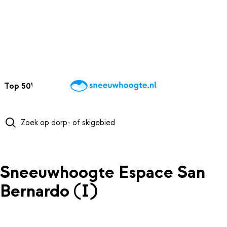
NAAR HOOFDINHOUD
Top 50
Webcams
Wintersportweer
Kaarten
Sneeuwverwacht
Sneeuwhoogte Espace San
Bernardo (I)