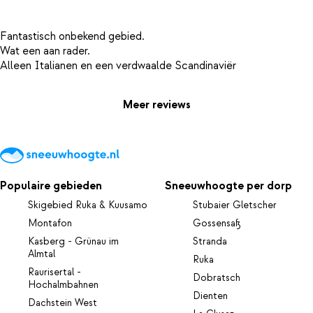
Fantastisch onbekend gebied.
Wat een aan rader.
Meer reviews
Populaire gebieden
Sneeuwhoogte per dorp
Skigebied Ruka & Kuusamo
Stubaier Gletscher
Montafon
Gossensaß
Kasberg - Grünau im
Stranda
Almtal
Ruka
Raurisertal -
Dobratsch
Hochalmbahnen
Dienten
Dachstein West