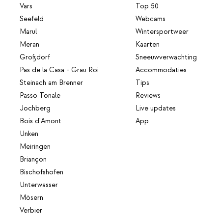
Vars
Top 50
Seefeld
Webcams
Marul
Wintersportweer
Meran
Kaarten
Großdorf
Sneeuwverwachting
Pas de la Casa - Grau Roi
Accommodaties
Steinach am Brenner
Tips
Passo Tonale
Reviews
Jochberg
Live updates
Bois d'Amont
App
Unken
Meiringen
Briançon
Bischofshofen
Unterwasser
Mösern
Verbier