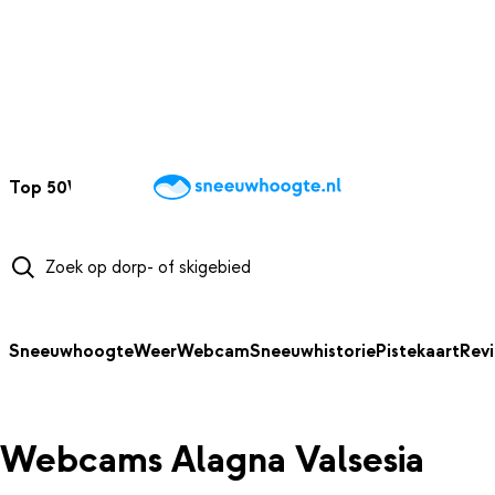
NAAR HOOFDINHOUD
Top 50
Webcams
Wintersportweer
Kaarten
Sneeuwverwacht
Sneeuwhoogte
Weer
Webcam
Sneeuwhistorie
Pistekaart
Rev
Webcams Alagna Valsesia