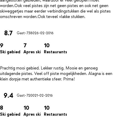
aangesloten gebieden, waardoor er veel gelopen moet
worden.Ook veel pistes zijn net geen pistes en ook net geen
skiweggetjes maar eerder verbindingstukken die wel als pistes
8.7
Gast-7380
26-02-2016
9
7
10
Ski gebied
Apres ski
Restaurants
Prachtig mooi gebied. Lekker rustig. Mooie en genoeg
uitdagende pistes. Veel off piste mogelijkheden. Alagna is een
9.4
Gast-7200
21-02-2016
8
10
10
Ski gebied
Apres ski
Restaurants