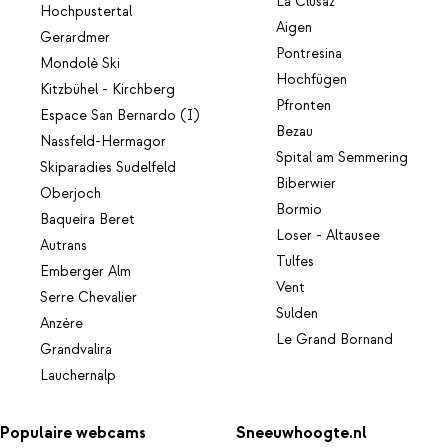
La Clusaz
Hochpustertal
Aigen
Gerardmer
Pontresina
Mondolè Ski
Hochfügen
Kitzbühel - Kirchberg
Pfronten
Espace San Bernardo (I)
Bezau
Nassfeld-Hermagor
Spital am Semmering
Skiparadies Sudelfeld
Biberwier
Oberjoch
Bormio
Baqueira Beret
Loser - Altausee
Autrans
Tulfes
Emberger Alm
Vent
Serre Chevalier
Sulden
Anzère
Le Grand Bornand
Grandvalira
Lauchernalp
Populaire webcams
Sneeuwhoogte.nl