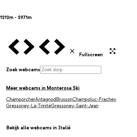
1212m - 2971m
Vorige Webcam
Volgende Webcam
Vorige Webcam
Volgende Webcam
Uitvergroten
Sluiten
Fullscreen
Zoek webcams
Meer webcams in Monterosa Ski
Champorcher
Antagnod
Brusson
Champoluc-Frachey
Gressoney-La-Trinité
Gressoney-Saint-Jean
Bekijk alle webcams in Italië