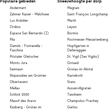
Populaire gebieden
Sneeuwhoogte per dorp
Andermatt
Wagrain
Zahmer Kaiser - Walchsee
Saint François Longchamp
Luz Ardiden
Warth
Ordino
Leysin
Espace San Bernardo (I)
Bormio
Pila
Postwiesen-Neuastenberg
Damüls - Fontanella -
Hopfgarten in
Faschina
Defereggen
Pitztaler Gletscher
St. Vigil (San Vigilio)
Monts Jura
Gstaad
Samnaun
Grünau im Almtal
Skiparadies am Grünten
Kastelruth
Obertauern
Stans
Mellau
Ausservillgraten
Schlick 2000
Tannheim
Massif des Aravis
Champoluc-Frachey
Kasberg - Grünau im
Gerlos