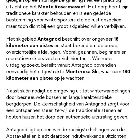
gelegen op een zonnige berghelling met een prachtig
uitzicht op het
Monte Rosa-massief
. Het dorp heeft zijn
traditionele karakter behouden en is een geliefde
bestemming voor wintersporters die de rust opzoeken,
maar toch dicht bij een groot skigebied willen verblijven.
Het skigebied
Antagnod
beschikt over ongeveer
18
kilometer aan pistes
en staat bekend om de brede,
overzichtelijke afdalingen. Vooral gezinnen, beginners en
recreatieve skiërs voelen zich hier thuis. Wie meer
uitdaging zoekt, bereikt vanuit Antagnod bovendien
eenvoudig het uitgestrekte
Monterosa Ski
, waar ruim
180
kilometer aan pistes
op je wachten.
Naast skiën nodigt de omgeving uit tot winterwandelingen
door besneeuwde bossen en langs karakteristieke
bergdorpen. De kleinschaligheid van Antagnod zorgt voor
een ontspannen sfeer, terwijl de traditionele stenen en
houten huizen het dorp een authentieke uitstraling geven.
Antagnod ligt op een van de zonnigste hellingen van de
Aostavallei en biedt daardoor indrukwekkende uitzichten