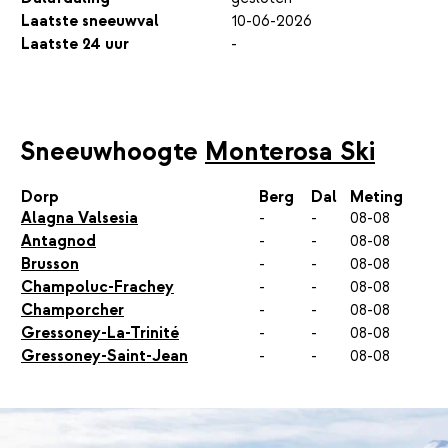
Laatste sneeuwval
10-06-2026
Laatste 24 uur
-
Sneeuwhoogte
Monterosa Ski
Dorp
Berg
Dal
Meting
Alagna Valsesia
-
-
08-08
Antagnod
-
-
08-08
Brusson
-
-
08-08
Champoluc-Frachey
-
-
08-08
Champorcher
-
-
08-08
Gressoney-La-Trinité
-
-
08-08
Gressoney-Saint-Jean
-
-
08-08