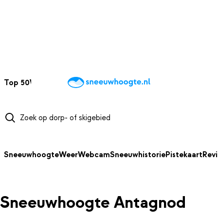
NAAR HOOFDINHOUD
Top 50
Webcams
Wintersportweer
Kaarten
Sneeuwverwacht
Sneeuwhoogte
Weer
Webcam
Sneeuwhistorie
Pistekaart
Rev
Sneeuwhoogte Antagnod