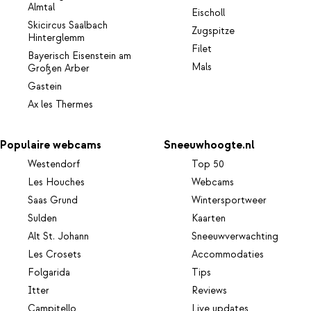
Almtal
Eischoll
Skicircus Saalbach
Zugspitze
Hinterglemm
Filet
Bayerisch Eisenstein am
Mals
Großen Arber
Gastein
Ax les Thermes
Populaire webcams
Sneeuwhoogte.nl
Westendorf
Top 50
Les Houches
Webcams
Saas Grund
Wintersportweer
Sulden
Kaarten
Alt St. Johann
Sneeuwverwachting
Les Crosets
Accommodaties
Folgarida
Tips
Itter
Reviews
Campitello
Live updates