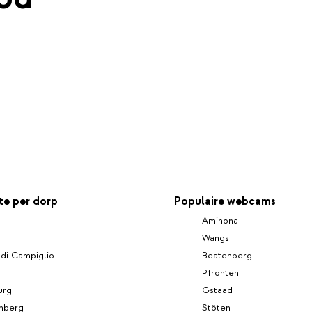
e per dorp
Populaire webcams
Aminona
Wangs
di Campiglio
Beatenberg
Pfronten
urg
Gstaad
nberg
Stöten