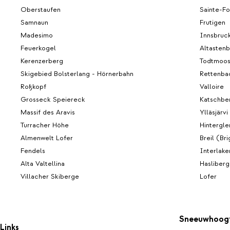
Oberstaufen
Sainte-F
Samnaun
Frutigen
Madesimo
Innsbruc
Feuerkogel
Altasten
Kerenzerberg
Todtmoo
Skigebied Bolsterlang - Hörnerbahn
Rettenbac
Roßkopf
Valloire
Grosseck Speiereck
Katschbe
Massif des Aravis
Ylläsjärvi
Turracher Höhe
Hintergl
Almenwelt Lofer
Breil (Bri
Fendels
Interlake
Alta Valtellina
Hasliberg
Villacher Skiberge
Lofer
Sneeuwhoog
Links