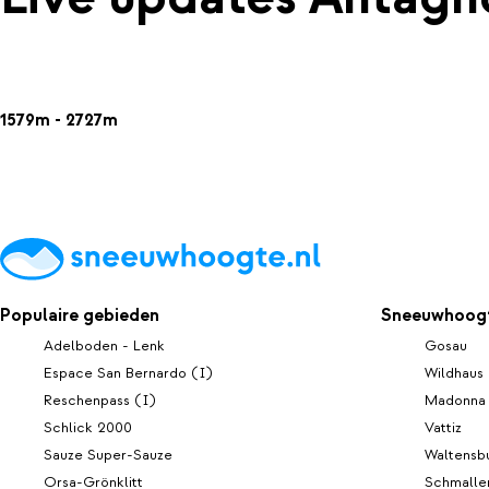
1579m - 2727m
Populaire gebieden
Sneeuwhoogt
Adelboden - Lenk
Gosau
Espace San Bernardo (I)
Wildhaus
Reschenpass (I)
Madonna 
Schlick 2000
Vattiz
Sauze Super-Sauze
Waltensb
Orsa-Grönklitt
Schmalle