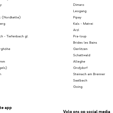
oy
Dimaro
Leogang
k (Nordkette)
Pipay
berg
Kals - Matrei
s
Arzl
h - Tiefenbach gl.
Pra-loup
Brides les Bains
rghöhe
Gerlitzen
Schattwald
emm
Alleghe
gels)
Großdorf
n
Steinach am Brenner
Saalbach
Going
te app
Volg ons op social media