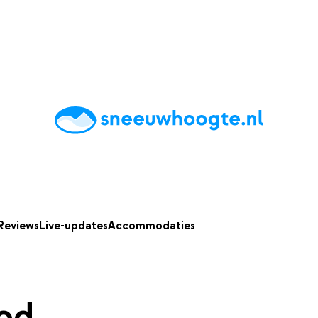
chting
Accommodaties
Tips
Reviews
Live updates
App
Reviews
Live-updates
Accommodaties
nod