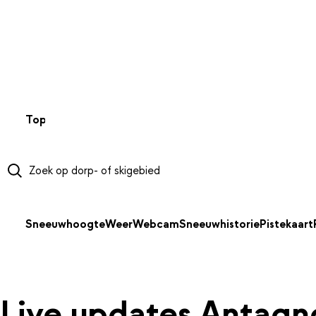
NAAR HOOFDINHOUD
Top 50
Webcams
Wintersportweer
Kaarten
Sneeuwverwa
Sneeuwhoogte
Weer
Webcam
Sneeuwhistorie
Pistekaart
Live updates Antag