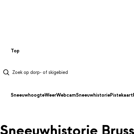
NAAR HOOFDINHOUD
Top 50
Webcams
Wintersportweer
Kaarten
Sneeuwverwa
Sneeuwhoogte
Weer
Webcam
Sneeuwhistorie
Pistekaart
Sneeuwhistorie Brus