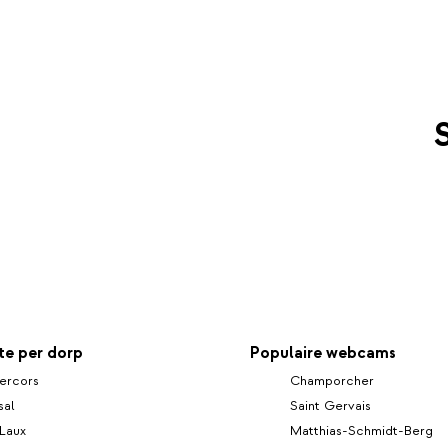
e per dorp
Populaire webcams
ercors
Champorcher
sal
Saint Gervais
Laux
Matthias-Schmidt-Berg