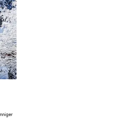
nniger