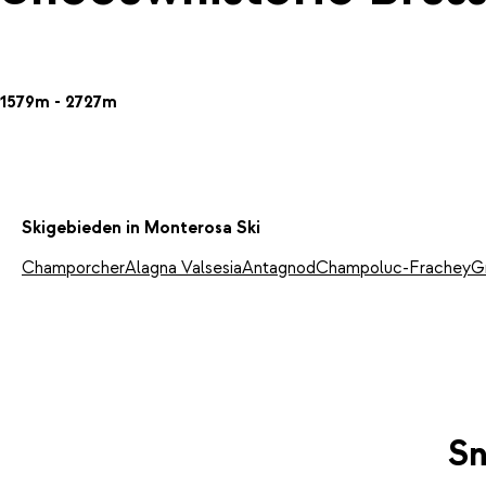
1579m - 2727m
Skigebieden in Monterosa Ski
Champorcher
Alagna Valsesia
Antagnod
Champoluc-Frachey
G
Sn