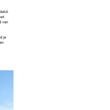
keld.
het
d van
d je
en