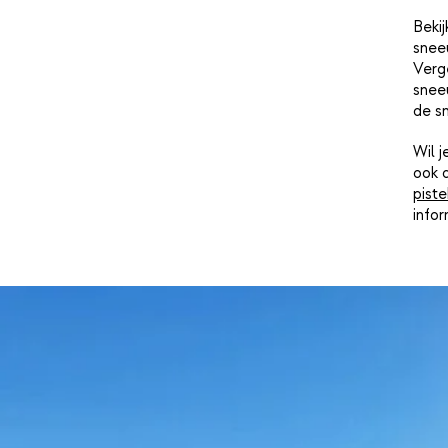
Bekij
snee
Verge
sneeu
de s
Wil 
ook 
piste
info