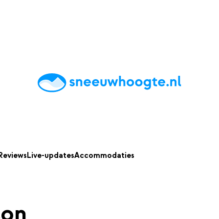
chting
Accommodaties
Tips
Reviews
Live updates
App
Reviews
Live-updates
Accommodaties
son