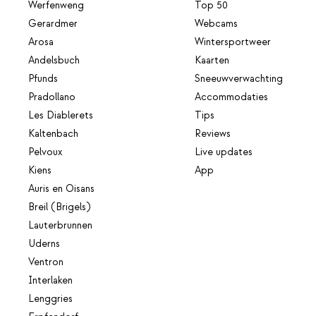
Werfenweng
Top 50
Gerardmer
Webcams
Arosa
Wintersportweer
Andelsbuch
Kaarten
Pfunds
Sneeuwverwachting
Pradollano
Accommodaties
Les Diablerets
Tips
Kaltenbach
Reviews
Pelvoux
Live updates
Kiens
App
Auris en Oisans
Breil (Brigels)
Lauterbrunnen
Uderns
Ventron
Interlaken
Lenggries