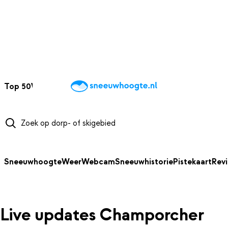
NAAR HOOFDINHOUD
Top 50
Webcams
Wintersportweer
Kaarten
Sneeuwverwacht
Sneeuwhoogte
Weer
Webcam
Sneeuwhistorie
Pistekaart
Rev
Live updates Champorcher