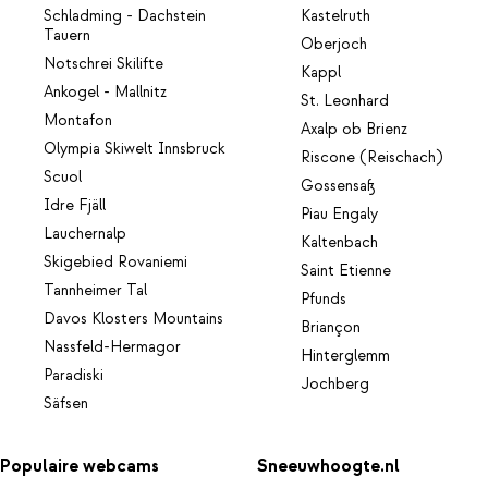
Schladming - Dachstein
Kastelruth
Tauern
Oberjoch
Notschrei Skilifte
Kappl
Ankogel - Mallnitz
St. Leonhard
Montafon
Axalp ob Brienz
Olympia Skiwelt Innsbruck
Riscone (Reischach)
Scuol
Gossensaß
Idre Fjäll
Piau Engaly
Lauchernalp
Kaltenbach
Skigebied Rovaniemi
Saint Etienne
Tannheimer Tal
Pfunds
Davos Klosters Mountains
Briançon
Nassfeld-Hermagor
Hinterglemm
Paradiski
Jochberg
Säfsen
Populaire webcams
Sneeuwhoogte.nl