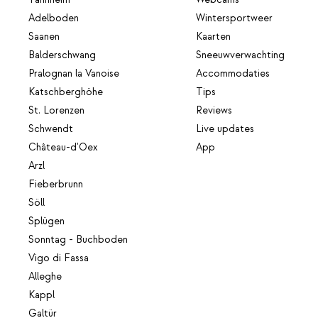
Tannheim
Webcams
Adelboden
Wintersportweer
Saanen
Kaarten
Balderschwang
Sneeuwverwachting
Pralognan la Vanoise
Accommodaties
Katschberghöhe
Tips
St. Lorenzen
Reviews
Schwendt
Live updates
Château-d'Oex
App
Arzl
Fieberbrunn
Söll
Splügen
Sonntag - Buchboden
Vigo di Fassa
Alleghe
Kappl
Galtür