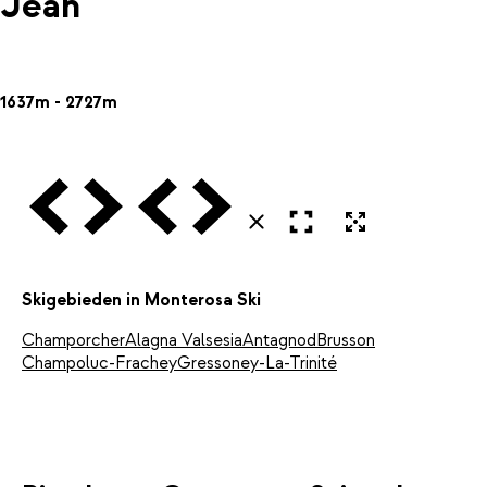
Jean
1637m - 2727m
Vorige
Volgende
Vorige
Volgende
Open in volledig scherm
Uitvergroten
Sluiten
Skigebieden in Monterosa Ski
Champorcher
Alagna Valsesia
Antagnod
Brusson
Champoluc-Frachey
Gressoney-La-Trinité