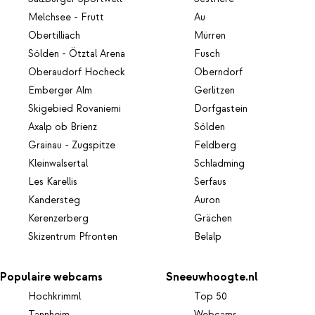
Melchsee - Frutt
Au
Obertilliach
Mürren
Sölden - Ötztal Arena
Fusch
Oberaudorf Hocheck
Oberndorf
Emberger Alm
Gerlitzen
Skigebied Rovaniemi
Dorfgastein
Axalp ob Brienz
Sölden
Grainau - Zugspitze
Feldberg
Kleinwalsertal
Schladming
Les Karellis
Serfaus
Kandersteg
Auron
Kerenzerberg
Grächen
Skizentrum Pfronten
Belalp
Populaire webcams
Sneeuwhoogte.nl
Hochkrimml
Top 50