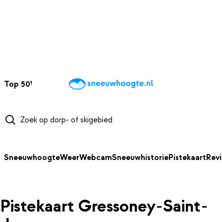
NAAR HOOFDINHOUD
Top 50
Webcams
Wintersportweer
Kaarten
Sneeuwverwacht
Sneeuwhoogte
Weer
Webcam
Sneeuwhistorie
Pistekaart
Rev
Pistekaart Gressoney-Saint-