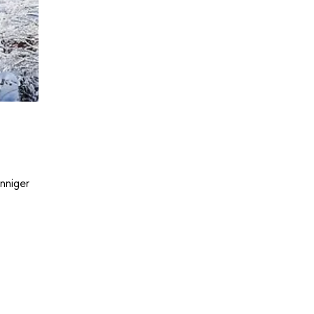
nniger