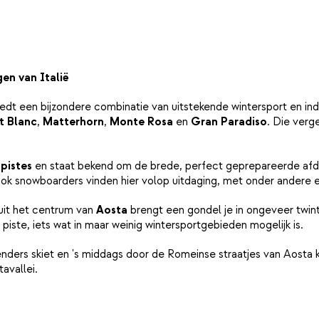
gen van Italië
edt een bijzondere combinatie van uitstekende wintersport en indr
t Blanc
,
Matterhorn
,
Monte Rosa
en
Gran Paradiso
. Die verg
pistes
en staat bekend om de brede, perfect geprepareerde afdal
 Ook snowboarders vinden hier volop uitdaging, met onder andere 
nuit het centrum van
Aosta
brengt een gondel je in ongeveer twint
ste, iets wat in maar weinig wintersportgebieden mogelijk is.
enders skiet en 's middags door de Romeinse straatjes van Aosta k
avallei.