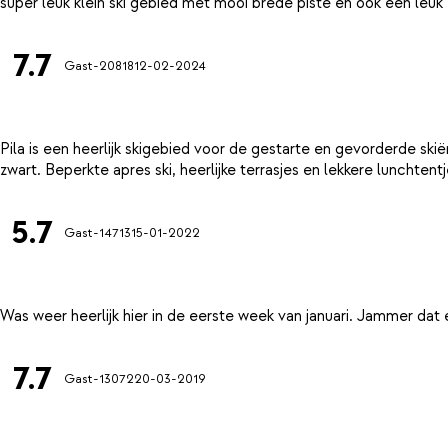
7.7
Gast-20818
12-02-2024
Pila is een heerlijk skigebied voor de gestarte en gevorderde ski
5.7
Gast-14713
15-01-2022
7.7
Gast-13072
20-03-2019