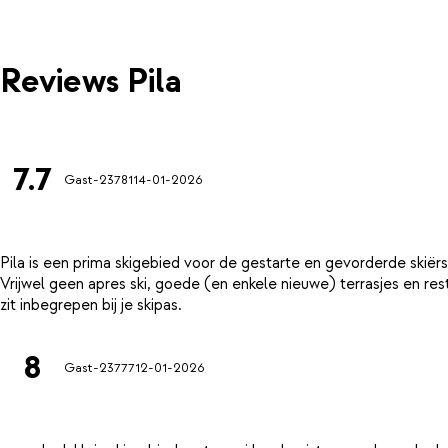
Reviews Pila
7.7
Gast-23781
14-01-2026
Pila is een prima skigebied voor de gestarte en gevorderde skiërs
Vrijwel geen apres ski, goede (en enkele nieuwe) terrasjes en rest
8
Gast-23777
12-01-2026