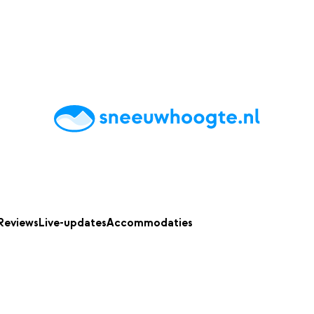
chting
Accommodaties
Tips
Reviews
Live updates
App
Reviews
Live-updates
Accommodaties