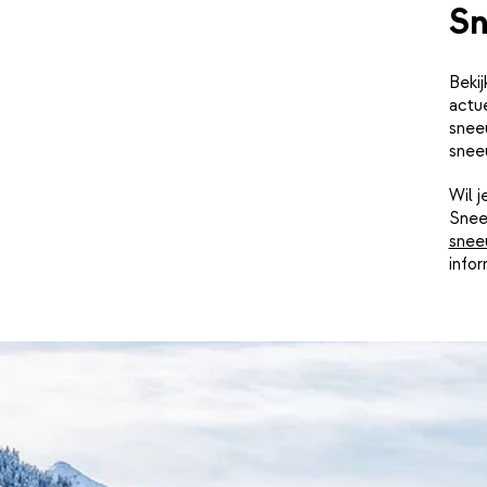
Sn
Bekij
actu
snee
snee
Wil 
Snee
snee
infor