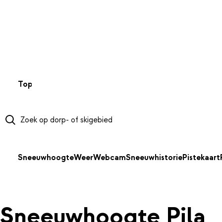
NAAR HOOFDINHOUD
Top 50
Webcams
Wintersportweer
Kaarten
Sneeuwverwa
Sneeuwhoogte
Weer
Webcam
Sneeuwhistorie
Pistekaart
Sneeuwhoogte Pila