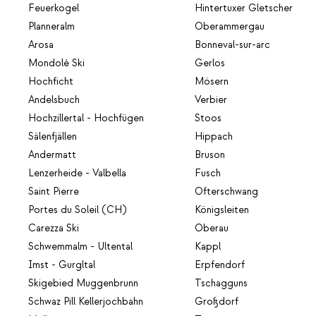
Feuerkogel
Hintertuxer Gletscher
Planneralm
Oberammergau
Arosa
Bonneval-sur-arc
Mondolè Ski
Gerlos
Hochficht
Mösern
Andelsbuch
Verbier
Hochzillertal - Hochfügen
Stoos
Sälenfjällen
Hippach
Andermatt
Bruson
Lenzerheide - Valbella
Fusch
Saint Pierre
Ofterschwang
Portes du Soleil (CH)
Königsleiten
Carezza Ski
Oberau
Schwemmalm - Ultental
Kappl
Imst - Gurgltal
Erpfendorf
Skigebied Muggenbrunn
Tschagguns
Schwaz Pill Kellerjochbahn
Großdorf