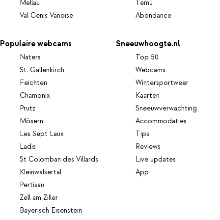
Mellau
Temù
Val Cenis Vanoise
Abondance
Populaire webcams
Sneeuwhoogte.nl
Naters
Top 50
St. Gallenkirch
Webcams
Feichten
Wintersportweer
Chamonix
Kaarten
Prutz
Sneeuwverwachting
Mösern
Accommodaties
Les Sept Laux
Tips
Ladis
Reviews
St Colomban des Villards
Live updates
Kleinwalsertal
App
Pertisau
Zell am Ziller
Bayerisch Eisenstein