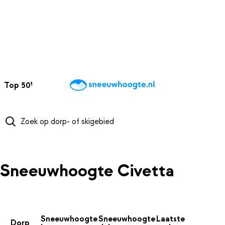
NAAR HOOFDINHOUD
Top 50
Webcams
Wintersportweer
Kaarten
Sneeuwverwacht
Sneeuwhoogte Civetta
Sneeuwhoogte
Sneeuwhoogte
Laatste
Dorp