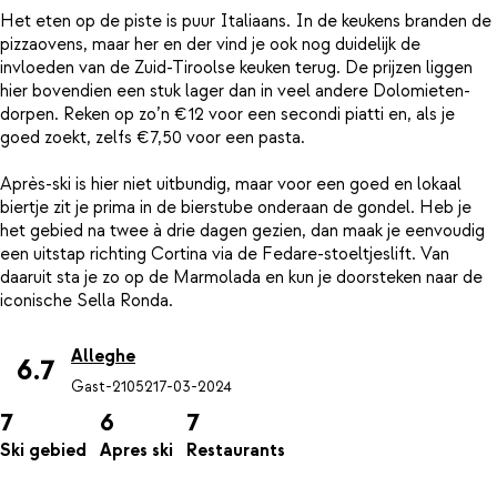
Het eten op de piste is puur Italiaans. In de keukens branden de
pizzaovens, maar her en der vind je ook nog duidelijk de
invloeden van de Zuid-Tiroolse keuken terug. De prijzen liggen
hier bovendien een stuk lager dan in veel andere Dolomieten-
dorpen. Reken op zo’n €12 voor een secondi piatti en, als je
goed zoekt, zelfs €7,50 voor een pasta.
Après-ski is hier niet uitbundig, maar voor een goed en lokaal
biertje zit je prima in de bierstube onderaan de gondel. Heb je
het gebied na twee à drie dagen gezien, dan maak je eenvoudig
een uitstap richting Cortina via de Fedare-stoeltjeslift. Van
daaruit sta je zo op de Marmolada en kun je doorsteken naar de
Alleghe
6.7
Gast-21052
17-03-2024
7
6
7
Ski gebied
Apres ski
Restaurants