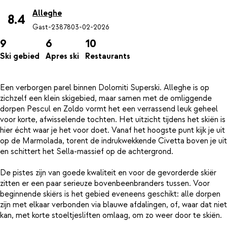
Alleghe
8.4
Gast-23878
03-02-2026
9
6
10
Ski gebied
Apres ski
Restaurants
Een verborgen parel binnen Dolomiti Superski. Alleghe is op
zichzelf een klein skigebied, maar samen met de omliggende
dorpen Pescul en Zoldo vormt het een verrassend leuk geheel
voor korte, afwisselende tochten. Het uitzicht tijdens het skiën is
hier écht waar je het voor doet. Vanaf het hoogste punt kijk je uit
op de Marmolada, torent de indrukwekkende Civetta boven je uit
en schittert het Sella-massief op de achtergrond.
De pistes zijn van goede kwaliteit en voor de gevorderde skiër
zitten er een paar serieuze bovenbeenbranders tussen. Voor
beginnende skiërs is het gebied eveneens geschikt: alle dorpen
zijn met elkaar verbonden via blauwe afdalingen, of, waar dat niet
kan, met korte stoeltjesliften omlaag, om zo weer door te skiën.