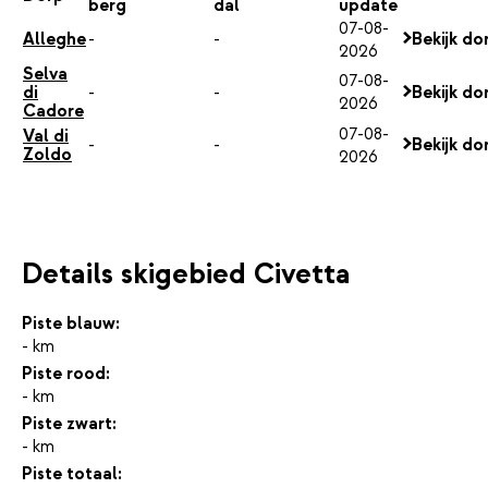
berg
dal
update
07-08-
Alleghe
-
-
Bekijk do
2026
Selva
07-08-
di
-
-
Bekijk do
2026
Cadore
07-08-
Val di
-
-
Bekijk do
Zoldo
2026
Details skigebied Civetta
Piste blauw:
- km
Piste rood:
- km
Piste zwart:
- km
Piste totaal: