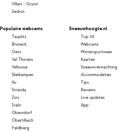
Villars - Gryon
Sedrun
Populaire webcams
Sneeuwhoogte.nl
Tauplitz
Top 50
Bruneck
Webcams
Oetz
Wintersportweer
Val Thorens
Kaarten
Vallouise
Sneeuwverwachting
Skeikampen
Accommodaties
Au
Tips
Stranda
Reviews
Zürs
Live updates
Ivalo
App
Oberndorf
Obertilliach
Feldberg