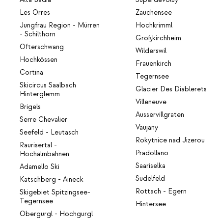
Les Orres
Zauchensee
Jungfrau Region - Mürren
Hochkrimml
- Schilthorn
Großkirchheim
Ofterschwang
Wilderswil
Hochkössen
Frauenkirch
Cortina
Tegernsee
Skicircus Saalbach
Glacier Des Diablerets
Hinterglemm
Villeneuve
Brigels
Ausservillgraten
Serre Chevalier
Vaujany
Seefeld - Leutasch
Rokytnice nad Jizerou
Raurisertal -
Pradollano
Hochalmbahnen
Saariselka
Adamello Ski
Sudelfeld
Katschberg - Aineck
Rottach - Egern
Skigebiet Spitzingsee-
Tegernsee
Hintersee
Obergurgl - Hochgurgl