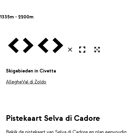
1335m - 2200m
Vorige
Volgende
Vorige
Volgende
Open in volledig scherm
Uitvergroten
Sluiten
Skigebieden in Civetta
Alleghe
Val di Zoldo
Pistekaart Selva di Cadore
Bekijk de pistekaart van Selva di Cadore en plan eenvoudig