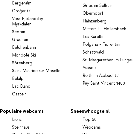
Bergeralm
Gries im Sellrain
Großarltal
Oberndorf
Voss Fjellandsby
Hainzenberg
Myrkdalen
Mittersill - Hollersbach
Sedrun
Les Karellis
Grächen
Folgaria - Fiorentini
Belchenbahn
Schattwald
Mondolè Ski
St. Margarethen im Lungau
Sörenberg
Aussois
Saint Maurice sur Moselle
Reith im Alpbachtal
Belalp
Puy Saint Vincent 1400
Lac Blanc
Gastein
Populaire webcams
Sneeuwhoogte.nl
Lienz
Top 50
Steinhaus
Webcams