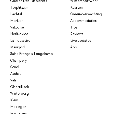
Glacier Des Diablerets
Wintersportweer
Tauplitzalm
Kaarten
Lachtal
Sneeuwverwachting
Morillon
Accommodaties
Vallouise
Tips
Herlikovice
Reviews
La Toussuire
Live updates
Manigod
App
Saint François Longchamp
Champéry
Scuol
Aschau
Vals
Obertilliach
Winterberg
Kiens
Meiringen
Pradollano