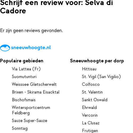
Schrijf een review voor: Selva di
Cadore
Er zijn geen reviews gevonden.
Populaire gebieden
Sneeuwhoogte per dorp
Via Lattea (Fr)
Hittisau
Suomutunturi
St. Vigil (San Vigilio)
Weisssee Gletscherwelt
Colfosco
Brixen - Skirama Eisacktal
St. Valentin
Bischofsmais
Sankt Oswald
Wintersportcentrum
Ehrwald
Feldberg
Vercorin
Sauze Super-Sauze
La Clusaz
Sonntag
Frutigen