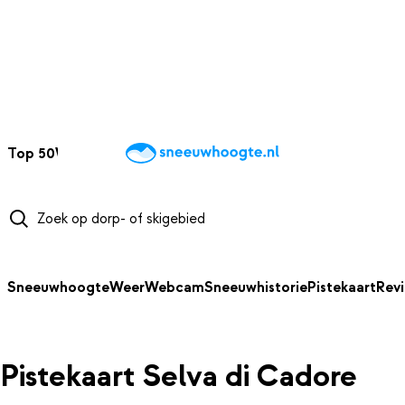
NAAR HOOFDINHOUD
Top 50
Webcams
Wintersportweer
Kaarten
Sneeuwverwacht
Sneeuwhoogte
Weer
Webcam
Sneeuwhistorie
Pistekaart
Rev
Pistekaart Selva di Cadore