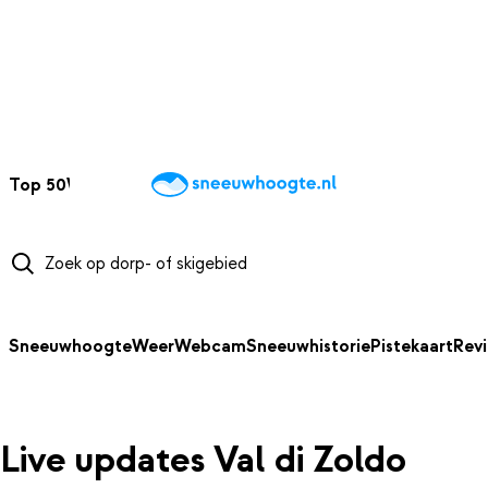
NAAR HOOFDINHOUD
Top 50
Webcams
Wintersportweer
Kaarten
Sneeuwverwacht
Sneeuwhoogte
Weer
Webcam
Sneeuwhistorie
Pistekaart
Rev
Live updates Val di Zoldo