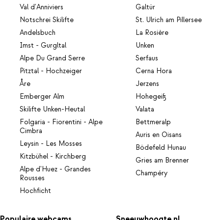
Val d'Anniviers
Galtür
Notschrei Skilifte
St. Ulrich am Pillersee
Andelsbuch
La Rosière
Imst - Gurgltal
Unken
Alpe Du Grand Serre
Serfaus
Pitztal - Hochzeiger
Cerna Hora
Åre
Jerzens
Emberger Alm
Hohegeiß
Skilifte Unken-Heutal
Valata
Folgaria - Fiorentini - Alpe
Bettmeralp
Cimbra
Auris en Oisans
Leysin - Les Mosses
Bödefeld Hunau
Kitzbühel - Kirchberg
Gries am Brenner
Alpe d'Huez - Grandes
Champéry
Rousses
Hochficht
Populaire webcams
Sneeuwhoogte.nl