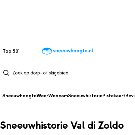
NAAR HOOFDINHOUD
Top 50
Webcams
Wintersportweer
Kaarten
Sneeuwverwacht
Sneeuwhoogte
Weer
Webcam
Sneeuwhistorie
Pistekaart
Rev
Sneeuwhistorie Val di Zoldo