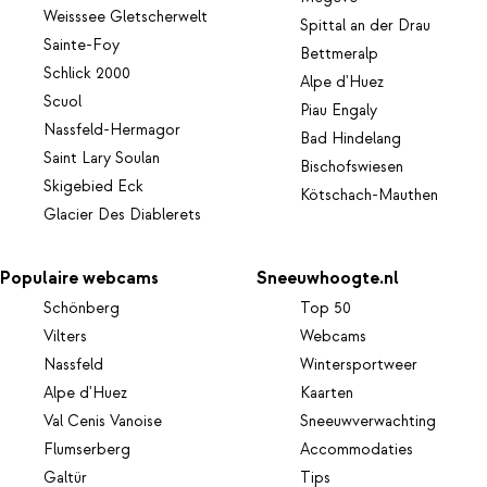
Weisssee Gletscherwelt
Spittal an der Drau
Sainte-Foy
Bettmeralp
Schlick 2000
Alpe d'Huez
Scuol
Piau Engaly
Nassfeld-Hermagor
Bad Hindelang
Saint Lary Soulan
Bischofswiesen
Skigebied Eck
Kötschach-Mauthen
Glacier Des Diablerets
Populaire webcams
Sneeuwhoogte.nl
Schönberg
Top 50
Vilters
Webcams
Nassfeld
Wintersportweer
Alpe d'Huez
Kaarten
Val Cenis Vanoise
Sneeuwverwachting
Flumserberg
Accommodaties
Galtür
Tips