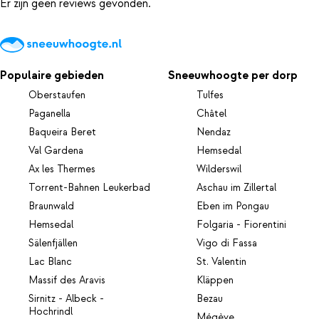
Er zijn geen reviews gevonden.
Populaire gebieden
Sneeuwhoogte per dorp
Oberstaufen
Tulfes
Paganella
Châtel
Baqueira Beret
Nendaz
Val Gardena
Hemsedal
Ax les Thermes
Wilderswil
Torrent-Bahnen Leukerbad
Aschau im Zillertal
Braunwald
Eben im Pongau
Hemsedal
Folgaria - Fiorentini
Sälenfjällen
Vigo di Fassa
Lac Blanc
St. Valentin
Massif des Aravis
Kläppen
Sirnitz - Albeck -
Bezau
Hochrindl
Mégève