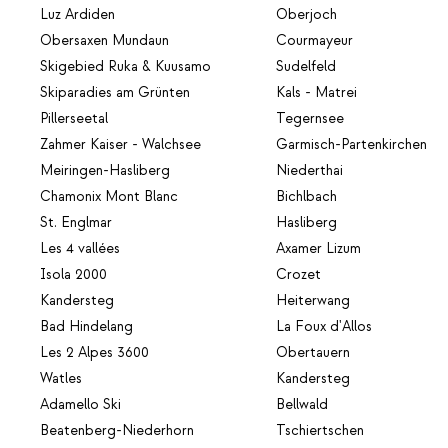
Luz Ardiden
Oberjoch
Obersaxen Mundaun
Courmayeur
Skigebied Ruka & Kuusamo
Sudelfeld
Skiparadies am Grünten
Kals - Matrei
Pillerseetal
Tegernsee
Zahmer Kaiser - Walchsee
Garmisch-Partenkirchen
Meiringen-Hasliberg
Niederthai
Chamonix Mont Blanc
Bichlbach
St. Englmar
Hasliberg
Les 4 vallées
Axamer Lizum
Isola 2000
Crozet
Kandersteg
Heiterwang
Bad Hindelang
La Foux d'Allos
Les 2 Alpes 3600
Obertauern
Watles
Kandersteg
Adamello Ski
Bellwald
Beatenberg-Niederhorn
Tschiertschen