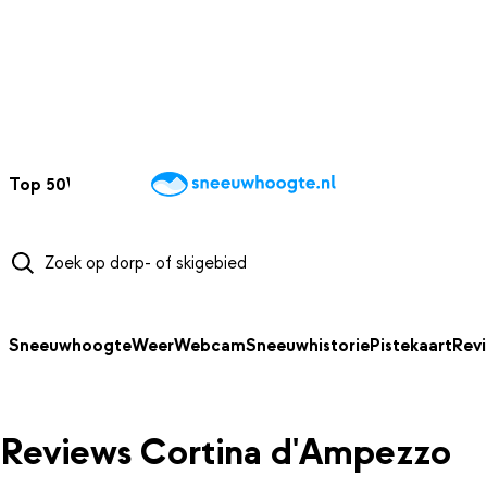
NAAR HOOFDINHOUD
Top 50
Webcams
Wintersportweer
Kaarten
Sneeuwverwacht
Sneeuwhoogte
Weer
Webcam
Sneeuwhistorie
Pistekaart
Rev
Reviews Cortina d'Ampezzo