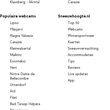
Klausberg - Ahrntal
Canazei
Populaire webcams
Sneeuwhoogte.nl
Lipno
Top 50
Ylläsjärvi
Webcams
Alagna Valsesia
Wintersportweer
Canazei
Kaarten
Kleinwalsertal
Sneeuwverwachting
Mallnitz
Accommodaties
Enontekiö
Tips
Vent
Reviews
Notre Dame de
Live updates
Bellecombe
App
Uttendorf
Arzl
Filet
Bad Tarasp-Vulpera