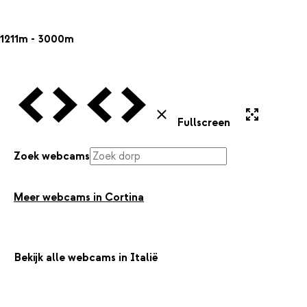
1211m - 3000m
Vorige Webcam
Volgende Webcam
Vorige Webcam
Volgende Webcam
Uitvergroten
Sluiten
Fullscreen
Zoek webcams
Meer webcams in Cortina
Bekijk alle webcams in Italië