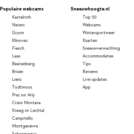
Populaire webcams
Sneeuwhoogte.nl
Kastelruth
Top 50
Naters
Webcams
Gryon
Wintersportweer
Klínovec
Kaarten
Fiesch
Sneeuwverwachting
Laax
Accommodaties
Beatenberg
Tips
Brixen
Reviews
Lienz
Live updates
Todtmoos
App
Praz sur Arly
Crans Montana
Steeg im Lechtal
Campitello
Montgenèvre