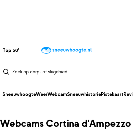
NAAR HOOFDINHOUD
Top 50
Webcams
Wintersportweer
Kaarten
Sneeuwverwacht
Sneeuwhoogte
Weer
Webcam
Sneeuwhistorie
Pistekaart
Rev
Webcams Cortina d'Ampezzo