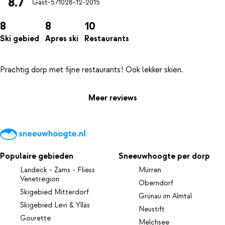
8.7
Gast-5710
28-12-2015
8
8
10
Ski gebied
Apres ski
Restaurants
Meer reviews
Populaire gebieden
Sneeuwhoogte per dorp
Landeck - Zams - Fliess
Mürren
Venetregion
Oberndorf
Skigebied Mitterdorf
Grünau im Almtal
Skigebied Levi & Ylläs
Neustift
Gourette
Melchsee