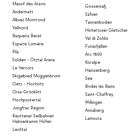
Massif des Aravis
Gossensaß
Andermatt
Säfsen
Albiez Montrond
Tannenboden
Vallnord
Hintertuxer Gletscher
Baqueira Beret
Val di Zoldo
Espace Lumière
Funäsfjällen
Pila
Arc 1800
Sölden - Ötztal Arena
Koralpe
Le Vercors
Hainzenberg
Skigebied Muggenbrunn
See
Oetz - Hochötz
Brides les Bains
Orsa-Grönklitt
Saint-Chaffrey
Hochpustertal
Willingen
Jungfrau Region
Annaberg
Reuttener Seilbahnen
Lamoura
Hahnenkamm Höfen
Lechtal