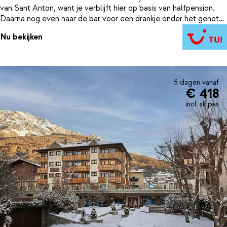
van Sant Anton, want je verblijft hier op basis van halfpension.
Daarna nog even naar de bar voor een drankje onder het genot
van live pianomuziek. Op reis zonder kinderen? Ga dan naar de
Nu bekijken
tegenovergelegen thermen van Bormio. Tijd voor ultieme
ontspanning.
5 dagen vanaf
€ 418
incl. skipas