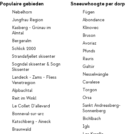
Populaire gebieden
Sneeuwhoogte per dorp
Nebelhorn
Fügen
Jungfrau Region
Abondance
Kasberg - Grünau im
Klínovec
Almtal
Bruson
Bergeralm
Avoriaz
Schlick 2000
Pfunds
Strandafjellet skisenter
Rauris
Sogndal skisenter & Sogn
Galtür
Skisenter
Nesselwängle
Landeck - Zams - Fliess
Cavalese
Venetregion
Torgon
Alpbachtal
Orsa
Reit im Winkl
Sankt Andreasberg-
Le Collet D'allevard
Sonnenberg
Bonneval-sur-arc
Bichlbach
Katschberg - Aineck
Igls
Braunwald