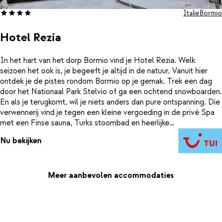
Italië
Bormio
Hotel Rezia
In het hart van het dorp Bormio vind je Hotel Rezia. Welk
seizoen het ook is, je begeeft je altijd in de natuur. Vanuit hier
ontdek je de pistes rondom Bormio op je gemak. Trek een dag
door het Nationaal Park Stelvio of ga een ochtend snowboarden.
En als je terugkomt, wil je niets anders dan pure ontspanning. Die
verwennerij vind je tegen een kleine vergoeding in de privé Spa
met een Finse sauna, Turks stoombad en heerlijke
ontspanningsruimtes. Even opfrissen en dan genieten van lokale
Nu bekijken
en traditionele gerechten. Drink nog een drankje na voor je
terugkeert naar je kamer waar je heerlijk slaapt in comfortabele
bedden die zorgen voor een fijne nachtrust. Dit wordt een
zorgeloze vakantie in Valtellina en tot ziens in Hotel Rezia.
Meer aanbevolen accommodaties