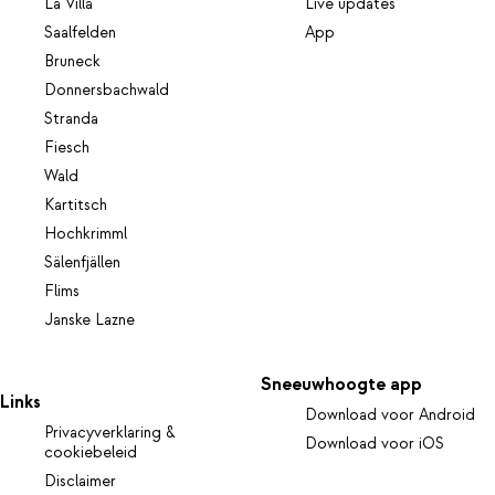
La Villa
Live updates
Saalfelden
App
Bruneck
Donnersbachwald
Stranda
Fiesch
Wald
Kartitsch
Hochkrimml
Sälenfjällen
Flims
Janske Lazne
Sneeuwhoogte app
Links
Download voor Android
Privacyverklaring &
Download voor iOS
cookiebeleid
Disclaimer