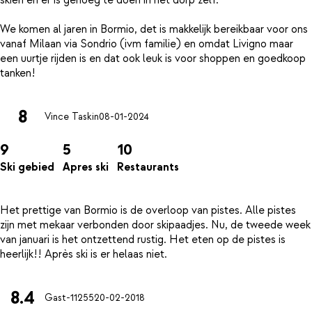
skiën en er is genoeg te doen in het dorp zelf.
We komen al jaren in Bormio, det is makkelijk bereikbaar voor ons
vanaf Milaan via Sondrio (ivm familie) en omdat Livigno maar
een uurtje rijden is en dat ook leuk is voor shoppen en goedkoop
8
Vince Taskin
08-01-2024
9
5
10
Ski gebied
Apres ski
Restaurants
Het prettige van Bormio is de overloop van pistes. Alle pistes
zijn met mekaar verbonden door skipaadjes. Nu, de tweede week
van januari is het ontzettend rustig. Het eten op de pistes is
8.4
Gast-11255
20-02-2018