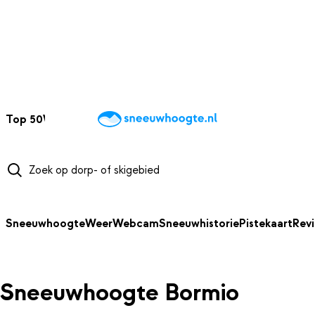
NAAR HOOFDINHOUD
Top 50
Webcams
Wintersportweer
Kaarten
Sneeuwverwacht
Sneeuwhoogte
Weer
Webcam
Sneeuwhistorie
Pistekaart
Rev
Sneeuwhoogte Bormio