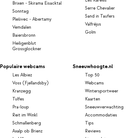
Les Karellis
Brixen - Skirama Eisacktal
Serre Chevalier
Sonntag
Sand in Taufers
Plešivec - Abertamy
Valfréjus
Vemdalen
Golm
Baiersbronn
Heiligenblut
Grossglockner
Populaire webcams
Sneeuwhoogte.nl
Les Albiez
Top 50
Voss (Fjellandsby)
Webcams
Kranzegg
Wintersportweer
Tulfes
Kaarten
Pra-loup
Sneeuwverwachting
Reit im Winkl
Accommodaties
Schmallenberg
Tips
Axalp ob Brienz
Reviews