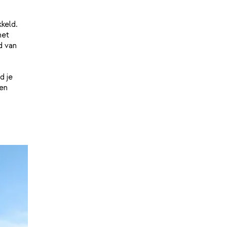
keld.
het
d van
d je
en