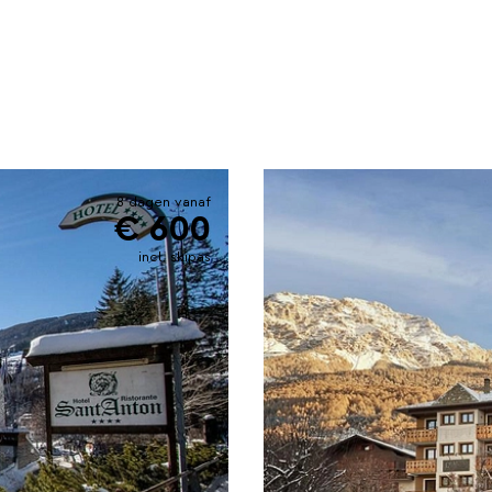
8 dagen vanaf
€ 600
incl. skipas