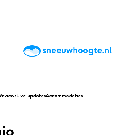
chting
Accommodaties
Tips
Reviews
Live updates
App
Reviews
Live-updates
Accommodaties
io