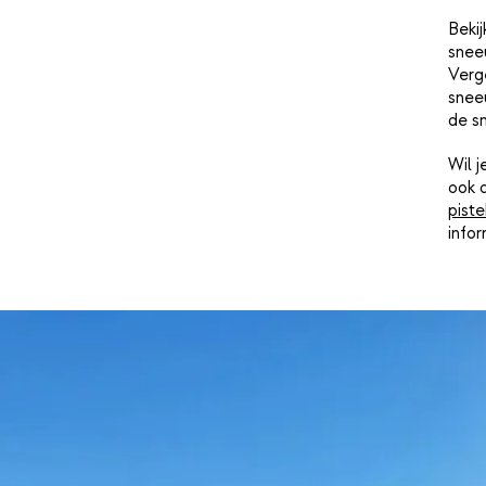
Bekij
snee
Verge
sneeu
de s
Wil 
ook 
piste
info