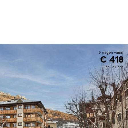
5 dagen vanaf
€ 418
incl. skipas