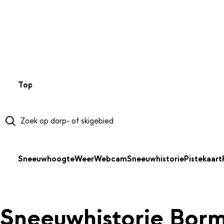
NAAR HOOFDINHOUD
Top 50
Webcams
Wintersportweer
Kaarten
Sneeuwverwa
Sneeuwhoogte
Weer
Webcam
Sneeuwhistorie
Pistekaart
Sneeuwhistorie Borm