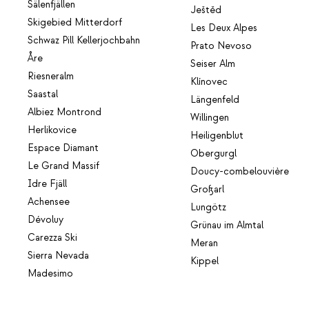
Sälenfjällen
Ještěd
Skigebied Mitterdorf
Les Deux Alpes
Schwaz Pill Kellerjochbahn
Prato Nevoso
Åre
Seiser Alm
Riesneralm
Klínovec
Saastal
Längenfeld
Albiez Montrond
Willingen
Herlikovice
Heiligenblut
Espace Diamant
Obergurgl
Le Grand Massif
Doucy-combelouvière
Idre Fjäll
Großarl
Achensee
Lungötz
Dévoluy
Grünau im Almtal
Carezza Ski
Meran
Sierra Nevada
Kippel
Madesimo