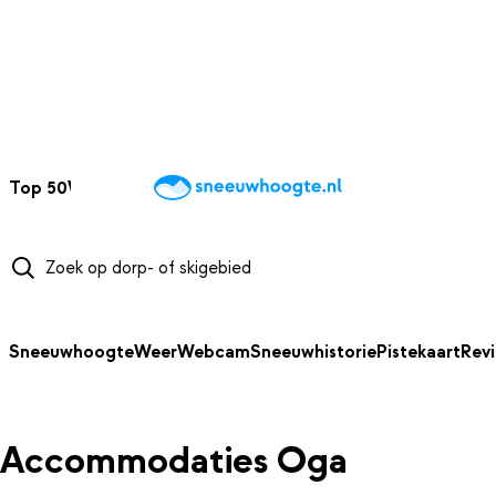
NAAR HOOFDINHOUD
Top 50
Webcams
Wintersportweer
Kaarten
Sneeuwverwacht
Sneeuwhoogte
Weer
Webcam
Sneeuwhistorie
Pistekaart
Rev
Accommodaties Oga