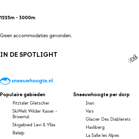
1225m - 3000m
Geen accommodaties gevonden.
IN DE SPOTLIGHT
Populaire gebieden
Sneeuwhoogte per dorp
Pitztaler Gletscher
Inari
SkiWelt Wilder Kaiser -
Vars
Brixental
Glacier Des Diablerets
Skigebied Levi & Ylläs
Hasliberg
Belalp
La Salle les Alpes