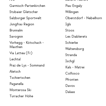
Garmisch-Partenkirchen
Piau Engaly
Stubaier Gletscher
Willingen
Salzburger Sportwelt
Oberstdorf - Nebelhorn
Jungfrau Region
Igls
Brunnalm
Stoos
Savognin
Les Diablerets
Vorhegg - Kötschach -
Schierke
Mauthen
Waltensburg
Via Lattea (Fr)
Stranda
Lechtal
Ischgl
Praz de Lys - Sommand
Kals - Matrei
Aletsch
Colfosco
Tschiertschen
Pfronten
Paganella
Davos
Monterosa Ski
Dalaas
Turracher Höhe