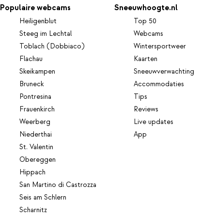
Populaire webcams
Sneeuwhoogte.nl
Heiligenblut
Top 50
Steeg im Lechtal
Webcams
Toblach (Dobbiaco)
Wintersportweer
Flachau
Kaarten
Skeikampen
Sneeuwverwachting
Bruneck
Accommodaties
Pontresina
Tips
Frauenkirch
Reviews
Weerberg
Live updates
Niederthai
App
St. Valentin
Obereggen
Hippach
San Martino di Castrozza
Seis am Schlern
Scharnitz