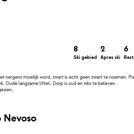
8
2
6
Ski gebied
Apres ski
Rest
 nergens moeilijk word, zwart is echt geen zwart te noemen. Pist
ark. Oude langzame liften. Dorp is oud en niks te beleven.
to Nevoso