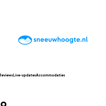
chting
Accommodaties
Tips
Reviews
Live updates
App
Reviews
Live-updates
Accommodaties
so