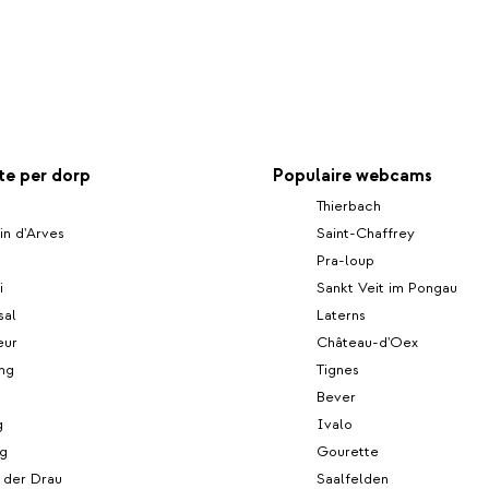
e per dorp
Populaire webcams
Thierbach
in d'Arves
Saint-Chaffrey
Pra-loup
i
Sankt Veit im Pongau
sal
Laterns
eur
Château-d'Oex
ng
Tignes
Bever
g
Ivalo
rg
Gourette
n der Drau
Saalfelden