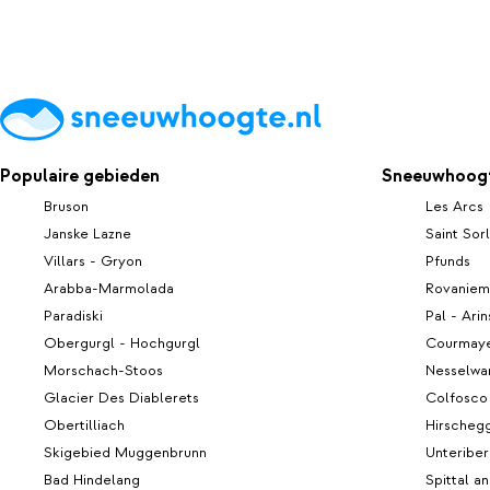
Populaire gebieden
Sneeuwhoogt
Bruson
Les Arcs
Janske Lazne
Saint Sorl
Villars - Gryon
Pfunds
Arabba-Marmolada
Rovaniem
Paradiski
Pal - Arin
Obergurgl - Hochgurgl
Courmay
Morschach-Stoos
Nesselwa
Glacier Des Diablerets
Colfosco
Obertilliach
Hirscheg
Skigebied Muggenbrunn
Unteribe
Bad Hindelang
Spittal a