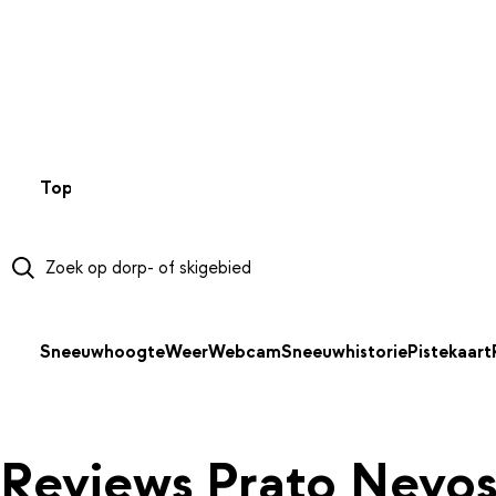
NAAR HOOFDINHOUD
Top 50
Webcams
Wintersportweer
Kaarten
Sneeuwverwa
Sneeuwhoogte
Weer
Webcam
Sneeuwhistorie
Pistekaart
Reviews Prato Nevo