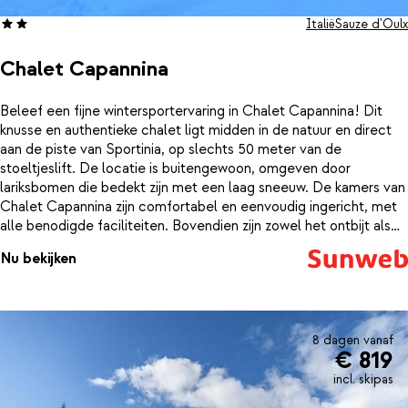
Italië
Sauze d'Oulx
Chalet Capannina
Beleef een fijne wintersportervaring in Chalet Capannina! Dit
knusse en authentieke chalet ligt midden in de natuur en direct
aan de piste van Sportinia, op slechts 50 meter van de
stoeltjeslift. De locatie is buitengewoon, omgeven door
lariksbomen die bedekt zijn met een laag sneeuw. De kamers van
Chalet Capannina zijn comfortabel en eenvoudig ingericht, met
alle benodigde faciliteiten. Bovendien zijn zowel het ontbijt als
het diner inbegrepen, zodat je je nergens zorgen over hoeft te
Nu bekijken
maken en optimaal kunt genieten van je tijd op de pistes.Let
op:De Sportina stoeltjeslift is nodig om bij het chalet te komen.
Die vertrekt vanuit het dorp. Je kan voorbij het dorp rijden en
parkeren bij de stoeltjeslift. Er is geen skipas nodig als je
aangeeft dat je in het chalet slaapt. Als je buiten de
8 dagen vanaf
€ 819
openingstijden van de lift aankomt, dan dien je contact op te
nemen met het chalet. Je wordt dan opgehaald met een
incl. skipas
pistebully of sneeuwscooter en hiervoor dien je 30 euro (per