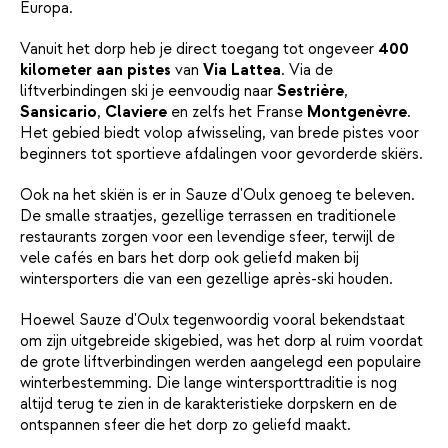
Europa.
Vanuit het dorp heb je direct toegang tot ongeveer
400
kilometer aan pistes
van
Via Lattea
. Via de
liftverbindingen ski je eenvoudig naar
Sestrière
,
Sansicario
,
Claviere
en zelfs het Franse
Montgenèvre
.
Het gebied biedt volop afwisseling, van brede pistes voor
beginners tot sportieve afdalingen voor gevorderde skiërs.
Ook na het skiën is er in Sauze d'Oulx genoeg te beleven.
De smalle straatjes, gezellige terrassen en traditionele
restaurants zorgen voor een levendige sfeer, terwijl de
vele cafés en bars het dorp ook geliefd maken bij
wintersporters die van een gezellige après-ski houden.
Hoewel Sauze d'Oulx tegenwoordig vooral bekendstaat
om zijn uitgebreide skigebied, was het dorp al ruim voordat
de grote liftverbindingen werden aangelegd een populaire
winterbestemming. Die lange wintersporttraditie is nog
altijd terug te zien in de karakteristieke dorpskern en de
ontspannen sfeer die het dorp zo geliefd maakt.