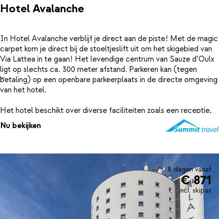
Hotel Avalanche
In Hotel Avalanche verblijf je direct aan de piste! Met de magic
carpet kom je direct bij de stoeltjeslift uit om het skigebied van
Via Lattea in te gaan! Het levendige centrum van Sauze d’Oulx
ligt op slechts ca. 300 meter afstand. Parkeren kan (tegen
betaling) op een openbare parkeerplaats in de directe omgeving
van het hotel.
Het hotel beschikt over diverse faciliteiten zoals een receptie,
gratis Wi-Fi, een lift, een sfeervol zonneterras, een wijnbar en
Nu bekijken
een verwarmde skiberging. In de wijnbar worden regelmatig
leuke thema-avonden en wijnproeverijen georganiseerd!
Het hotel telt 26 comfortabele kamers die standaard zijn
8 dagen vanaf
uitgerust met een tv, gratis Wi-Fi, een kluisje, minibar en een
€ 871
badkamer met douche, toilet en föhn. Een deel van de kamers
incl. skipas
beschikt over een balkon. Via Summit Travel boek je een 2-
persoonskamer Standard of de ruimere 2-persoonskamer
Superior.