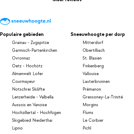
Populaire gebieden
Sneeuwhoogte per dorp
Grainau - Zugspitze
Mitterdorf
Garmisch-Partenkirchen
Obertilliach
Ovronnaz
St. Blasien
Oetz - Hochötz
Finkenberg
Almenwelt Lofer
Vallouise
Courmayeur
Lauterbrunnen
Notschrei Skilifte
Prémanon
Lenzerheide - Valbella
Gressoney-La-Trinité
Aussois en Vanoise
Morgins
Hochzillertal - Hochfügen
Flums
Skigebied Niederthai
Le Corbier
Lipno
Pichl