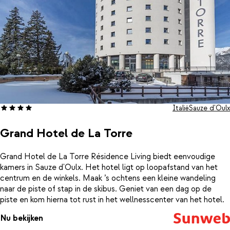
Je verblijf in hotel Avalanche is op basis van logies en ontbijt.
Van 13-20 maart 2027 zal Dutchweek Italia hier weer
plaatsvinden! Vanuit Summit Travel bieden we entreetickets
aan waarbij je toegang krijgt tot alle Dutchweek
feestlocaties in Sauze d'Oulx! Je kunt de tickets eenvoudig
bijboeken tijdens het boekingsproces of achteraf
toevoegen in het boekingsportaal.
Italië
Sauze d'Oulx
Grand Hotel de La Torre
Grand Hotel de La Torre Résidence Living biedt eenvoudige
kamers in Sauze d'Oulx. Het hotel ligt op loopafstand van het
centrum en de winkels. Maak ’s ochtens een kleine wandeling
naar de piste of stap in de skibus. Geniet van een dag op de
piste en kom hierna tot rust in het wellnesscenter van het hotel.
Nu bekijken