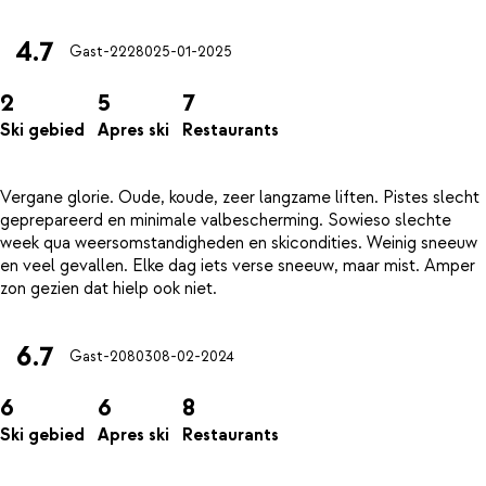
4.7
Gast-22280
25-01-2025
2
5
7
Ski gebied
Apres ski
Restaurants
Vergane glorie. Oude, koude, zeer langzame liften. Pistes slecht
geprepareerd en minimale valbescherming. Sowieso slechte
week qua weersomstandigheden en skicondities. Weinig sneeuw
en veel gevallen. Elke dag iets verse sneeuw, maar mist. Amper
6.7
Gast-20803
08-02-2024
6
6
8
Ski gebied
Apres ski
Restaurants