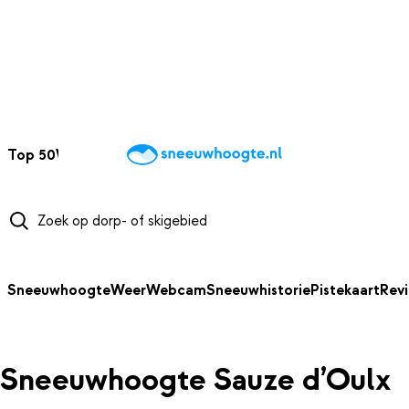
NAAR HOOFDINHOUD
Top 50
Webcams
Wintersportweer
Kaarten
Sneeuwverwacht
Sneeuwhoogte
Weer
Webcam
Sneeuwhistorie
Pistekaart
Rev
Sneeuwhoogte Sauze d’Oulx