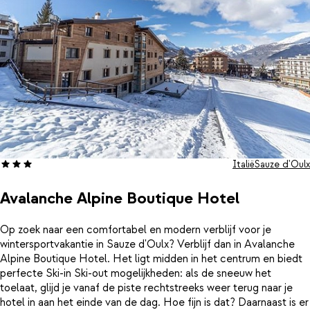
persoon/per enkele reis) te betalen. De pistebully of scooter zijn
te bestellen tot 23.00u en na 6.00u. Mocht de aankomsttijd
buiten deze uren vallen, dan ben je zelf verantwoordelijk voor het
regelen van een slaapplaats. Bij de Sportina stoeltjeslift haal je
bij het skipaskantoor ook jouw skipas op.
Italië
Sauze d'Oulx
Avalanche Alpine Boutique Hotel
Op zoek naar een comfortabel en modern verblijf voor je
wintersportvakantie in Sauze d'Oulx? Verblijf dan in Avalanche
Alpine Boutique Hotel. Het ligt midden in het centrum en biedt
perfecte Ski-in Ski-out mogelijkheden: als de sneeuw het
toelaat, glijd je vanaf de piste rechtstreeks weer terug naar je
hotel in aan het einde van de dag. Hoe fijn is dat? Daarnaast is er