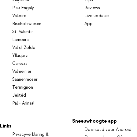
Rußbach
Tips
Piau Engaly
Reviews
Valloire
Live updates
Bischofswiesen
App
St. Valentin
Lamoura
Val di Zoldo
Ylläsjärvi
Carezza
Valmeinier
Saanenmöser
Termignon
Ještěd
Pal - Arinsal
Sneeuwhoogte app
Links
Download voor Android
Privacyverklaring &