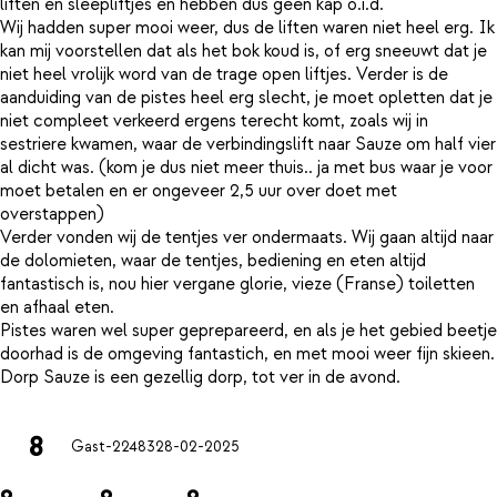
liften en sleepliftjes en hebben dus geen kap o.i.d.
Wij hadden super mooi weer, dus de liften waren niet heel erg. Ik
kan mij voorstellen dat als het bok koud is, of erg sneeuwt dat je
niet heel vrolijk word van de trage open liftjes. Verder is de
aanduiding van de pistes heel erg slecht, je moet opletten dat je
niet compleet verkeerd ergens terecht komt, zoals wij in
sestriere kwamen, waar de verbindingslift naar Sauze om half vier
al dicht was. (kom je dus niet meer thuis.. ja met bus waar je voor
moet betalen en er ongeveer 2,5 uur over doet met
overstappen)
Verder vonden wij de tentjes ver ondermaats. Wij gaan altijd naar
de dolomieten, waar de tentjes, bediening en eten altijd
fantastisch is, nou hier vergane glorie, vieze (Franse) toiletten
en afhaal eten.
Pistes waren wel super geprepareerd, en als je het gebied beetje
doorhad is de omgeving fantastich, en met mooi weer fijn skieen.
8
Gast-22483
28-02-2025