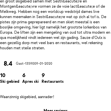
en groot skigebied samen met Sestri&eacute;re en
Montgen&eacute;vre vormen ze de voie lact&eacute;e of de
Melkweg. Hebben nog een worldcup wedstrijd dames live
kunnen meemaken in Sestri&eacute;re wat op zich al tof is. De
pistes zijn prima geprepareerd en men skiet meestal is een
bosrijke omgeving, hier ligt namelijk het grootste lorkenbos van
Europa. De liften zijn een mengeling van oud tot ultra modern en
qua moeilijkheid vindt iedereen wel zijn gading. Sauze d'Oulx is
een gezellig dorp met veel bars en restaurants, wel rekening
8.4
Gast-13590
09-01-2020
10
6
9
Ski gebied
Apres ski
Restaurants
Meer reviews