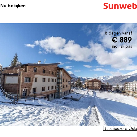
afsluiten.
Nu bekijken
8 dagen vanaf
€ 889
incl. skipas
Italië
Sauze d'Oulx