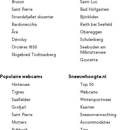
Bruson
Saint-Luc
Saint Pierre
Bad Hofgastein
Strandafjellet skisenter
Björkliden
Bardonecchia
Reith bei Seefeld
Åre
Obereggen
Dévoluy
Schulenberg
Orcières 1850
Seeboden am
Millstättersee
Skigebied Todtnauberg
Gourette
Populaire webcams
Sneeuwhoogte.nl
Hintersee
Top 50
Tignes
Webcams
Saalfelden
Wintersportweer
Großarl
Kaarten
Saint Pierre
Sneeuwverwachting
Mutters
Accommodaties