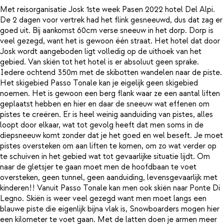
Met reisorganisatie Josk 1ste week Pasen 2022 hotel Del Alpi.
De 2 dagen voor vertrek had het flink gesneeuwd, dus dat zag er
goed uit. Bij aankomst 60cm verse sneeuw in het dorp. Dorp is
veel gezegd, want het is gewoon één straat. Het hotel dat door
Josk wordt aangeboden ligt volledig op de uithoek van het
gebied. Van skiën tot het hotel is er absoluut geen sprake.
Iedere ochtend 350m met de skibotten wandelen naar de piste.
Het skigebied Passo Tonale kan je eigelijk geen skigebied
noemen. Het is gewoon een berg flank waar ze een aantal liften
geplaatst hebben en hier en daar de sneeuw wat effenen om
pistes te creëren. Er is heel weinig aanduiding van pistes, alles
loopt door elkaar, wat tot gevolg heeft dat men soms in de
diepsneeuw komt zonder dat je het goed en wel beseft. Je moet
pistes oversteken om aan liften te komen, om zo wat verder op
te schuiven in het gebied wat tot gevaarlijke situatie lijdt. Om
naar de gletsjer te gaan moet men de hoofdbaan te voet
oversteken, geen tunnel, geen aanduiding, levensgevaarlijk met
kinderen!! Vanuit Passo Tonale kan men ook skiën naar Ponte Di
Legno. Skiën is weer veel gezegd want men moet langs een
blauwe piste die eigenlijk bijna vlak is, Snowboarders mogen hier
een kilometer te voet gaan. Met de latten doen je armen meer