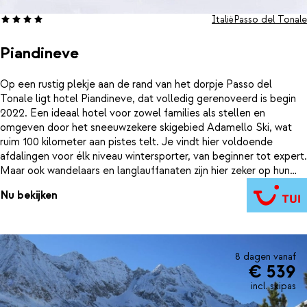
Italië
Passo del Tonale
Piandineve
Op een rustig plekje aan de rand van het dorpje Passo del
Tonale ligt hotel Piandineve, dat volledig gerenoveerd is begin
2022. Een ideaal hotel voor zowel families als stellen en
omgeven door het sneeuwzekere skigebied Adamello Ski, wat
ruim 100 kilometer aan pistes telt. Je vindt hier voldoende
afdalingen voor élk niveau wintersporter, van beginner tot expert.
Maar ook wandelaars en langlauffanaten zijn hier zeker op hun
plek met verschillende mooie wandelroutes en langlaufloipes.
Nu bekijken
Het hotel heeft een prachtige ligging op slechts 200 meter van
de skilift, waar je gemakkelijk naar toe loopt. Eenmaal terug in
het hotel geniet je met uitzicht op het winterse landschap van
een lekkere Italiaanse maaltijd. Dit is wintersport op z’n
Italiaans!
8 dagen vanaf
€ 539
incl. skipas