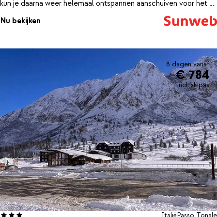
kun je daarna weer helemaal ontspannen aanschuiven voor het 3-
gangendiner, waar je elke avond van kunt genieten.
Nu bekijken
8 dagen vanaf
€ 784
incl. skipas
Italië
Passo Tonale