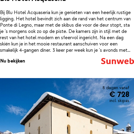
Bij Blu Hotel Acquaseria kun je genieten van een heerlijk rustige
ligging. Het hotel bevindt zich aan de rand van het centrum van
Ponte di Legno, maar met de skibus die voor de deur stopt, sta
je 's morgens ook zo op de piste. De kamers zijn in stijl met de
rest van het hotel modern en sfeervol ingericht. Na een dag
skiën kun je in het mooie restaurant aanschuiven voor een
smakelijk 4-gangen diner. 3 keer per week kun je 's avonds met
een drankje in je hand genieten van live muziek. Kom je wat
Nu bekijken
vermoeid terug en ben je toe aan wat ontspanning? Dan kun je
terecht in het wellnesscenter, waar je gebruik kunt maken van de
sauna, het Turks stoombad en het zwembad. Zo sta je de
volgende dag weer helemaal uitgerust bovenaan de piste.
8 dagen vanaf
€ 728
incl. skipas