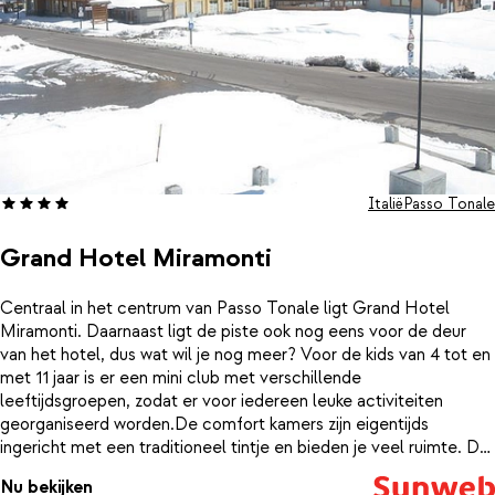
Italië
Passo Tonale
Grand Hotel Miramonti
Centraal in het centrum van Passo Tonale ligt Grand Hotel
Miramonti. Daarnaast ligt de piste ook nog eens voor de deur
van het hotel, dus wat wil je nog meer? Voor de kids van 4 tot en
met 11 jaar is er een mini club met verschillende
leeftijdsgroepen, zodat er voor iedereen leuke activiteiten
georganiseerd worden.De comfort kamers zijn eigentijds
ingericht met een traditioneel tintje en bieden je veel ruimte. De
standaard kamers hebben een klassiek uiterlijk en zijn geschikt
Nu bekijken
voor 2 tot 4 personen. Alle kamers hebben een nette badkamer,