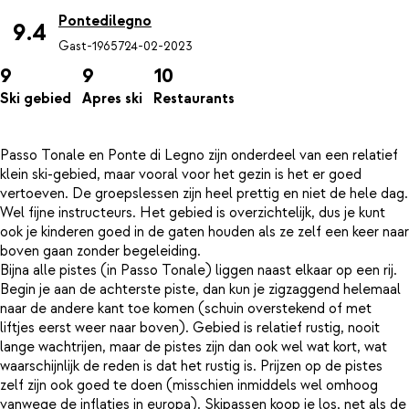
Pontedilegno
9.4
Gast-19657
24-02-2023
9
9
10
Ski gebied
Apres ski
Restaurants
Passo Tonale en Ponte di Legno zijn onderdeel van een relatief
klein ski-gebied, maar vooral voor het gezin is het er goed
vertoeven. De groepslessen zijn heel prettig en niet de hele dag.
Wel fijne instructeurs. Het gebied is overzichtelijk, dus je kunt
ook je kinderen goed in de gaten houden als ze zelf een keer naar
boven gaan zonder begeleiding.
Bijna alle pistes (in Passo Tonale) liggen naast elkaar op een rij.
Begin je aan de achterste piste, dan kun je zigzaggend helemaal
naar de andere kant toe komen (schuin overstekend of met
liftjes eerst weer naar boven). Gebied is relatief rustig, nooit
lange wachtrijen, maar de pistes zijn dan ook wel wat kort, wat
waarschijnlijk de reden is dat het rustig is. Prijzen op de pistes
zelf zijn ook goed te doen (misschien inmiddels wel omhoog
vanwege de inflaties in europa). Skipassen koop je los, net als de