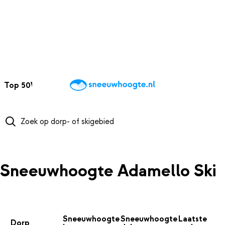
NAAR HOOFDINHOUD
Top 50
Webcams
Wintersportweer
Kaarten
Sneeuwverwacht
Sneeuwhoogte Adamello Ski
Sneeuwhoogte
Sneeuwhoogte
Laatste
Dorp