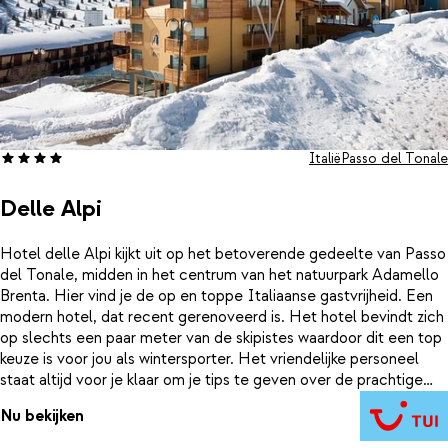
Italië
Passo del Tonale
Delle Alpi
Hotel delle Alpi kijkt uit op het betoverende gedeelte van Passo
del Tonale, midden in het centrum van het natuurpark Adamello
Brenta. Hier vind je de op en toppe Italiaanse gastvrijheid. Een
modern hotel, dat recent gerenoveerd is. Het hotel bevindt zich
op slechts een paar meter van de skipistes waardoor dit een top
keuze is voor jou als wintersporter. Het vriendelijke personeel
staat altijd voor je klaar om je tips te geven over de prachtige
omgeving. Na een heerlijke dag skiën kun je genieten van de
Nu bekijken
traditionele en internationale gerechten die worden geserveerd
in het restaurant. Proef ook eens een heerlijke wijn uit de goed