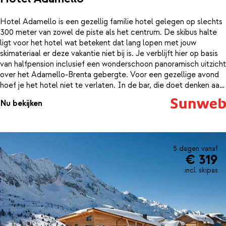
Hotel Adamello is een gezellig familie hotel gelegen op slechts
300 meter van zowel de piste als het centrum. De skibus halte
ligt voor het hotel wat betekent dat lang lopen met jouw
skimateriaal er deze vakantie niet bij is. Je verblijft hier op basis
van halfpension inclusief een wonderschoon panoramisch uitzicht
over het Adamello-Brenta gebergte. Voor een gezellige avond
hoef je het hotel niet te verlaten. In de bar, die doet denken aan
een knusse berghut, geniet je van een lekkere hot choco met
Nu bekijken
slagroom of je bestelt je favoriete drankje. De kamers zijn ruim
omgezet en per type allemaal net wat anders ingericht. De
algemene kamers zijn comfortabel en de comfort kamers zijn
ingericht in Tiroler stijl. Bij de superieur kamers is veelal gebruik
gemaakt van een combinatie van hout en steen dat een rustieke
5 dagen vanaf
€ 319
uitstraling geeft.
incl. skipas