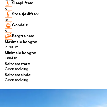
Sleepliften:
6
Stoeltjesliften:
18
Gondels:
5
Bergtreinen:
-
Maximale hoogte:
2.900 m
Minimale hoogte:
1.884 m
Seizoensstart:
Geen melding
Seizoenseinde:
Geen melding