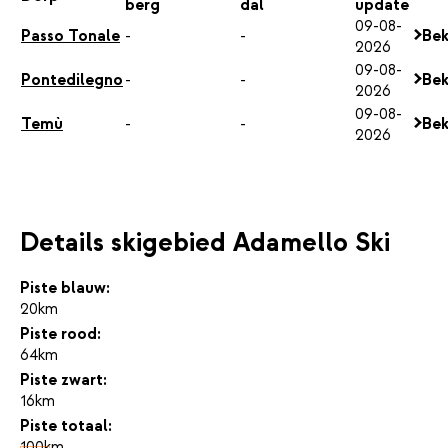
berg
dal
update
09-08-
Passo Tonale
-
-
Bek
2026
09-08-
Pontedilegno
-
-
Bek
2026
09-08-
Temù
-
-
Bek
2026
Details skigebied Adamello Ski
Piste blauw:
20km
Piste rood:
64km
Piste zwart:
16km
Piste totaal:
100km