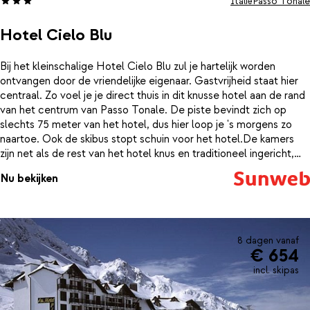
Italië
Passo Tonale
Hotel Cielo Blu
Bij het kleinschalige Hotel Cielo Blu zul je hartelijk worden
ontvangen door de vriendelijke eigenaar. Gastvrijheid staat hier
centraal. Zo voel je je direct thuis in dit knusse hotel aan de rand
van het centrum van Passo Tonale. De piste bevindt zich op
slechts 75 meter van het hotel, dus hier loop je 's morgens zo
naartoe. Ook de skibus stopt schuin voor het hotel.De kamers
zijn net als de rest van het hotel knus en traditioneel ingericht,
met veel gebruik van hout. Elke avond is er happy hour in de bar.
Nu bekijken
Je verblijft op basis van halfpension dus 's morgens schuif je
eerst aan voor een heerlijk ontbijtbuffet en 's avonds kun je je
laten verassen door de heerlijke Italiaanse gerechten die hier uit
de keuken komen.
8 dagen vanaf
€ 654
incl. skipas