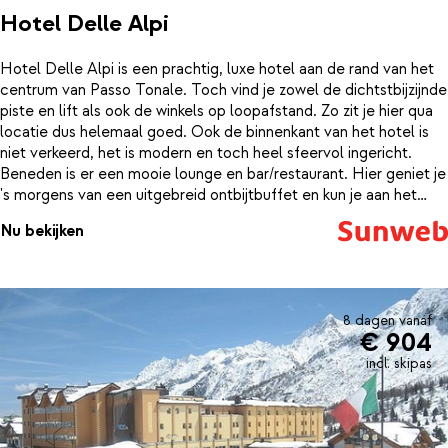
Hotel Delle Alpi
Hotel Delle Alpi is een prachtig, luxe hotel aan de rand van het
centrum van Passo Tonale. Toch vind je zowel de dichtstbijzijnde
piste en lift als ook de winkels op loopafstand. Zo zit je hier qua
locatie dus helemaal goed. Ook de binnenkant van het hotel is
niet verkeerd, het is modern en toch heel sfeervol ingericht.
Beneden is er een mooie lounge en bar/restaurant. Hier geniet je
's morgens van een uitgebreid ontbijtbuffet en kun je aan het
eind van de dag aanschuiven voor een heerlijk 4-gangen
Nu bekijken
keuzediner. De kamers zijn ruim en comfortabel ingericht, voor
een goede nachtrust na een sportieve dag in de bergen.
8 dagen vanaf
€ 904
incl. skipas