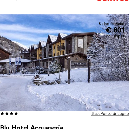
televisie en comfortabele bedden. Wanneer je vermoeid terug
komt van een dag in de buitenlucht kun je hier weer op adem
komen. Of kies ervoor om helemaal te ontspannen in het
wellnessgedeelte van het hotel met onder andere een verwarmd
8 dagen vanaf
€ 801
binnenzwembad met mooi uitzicht, sauna's, whirlpool en
waterval. Daarna schuif je aan voor een verrukkelijke maaltijd
incl. skipas
bereid door de chef-kok en geniet je van je drankje bij de bar
terwijl er op de achtergrond live muziek wordt gemaakt.
Italië
Ponte di Legno
Blu Hotel Acquaseria