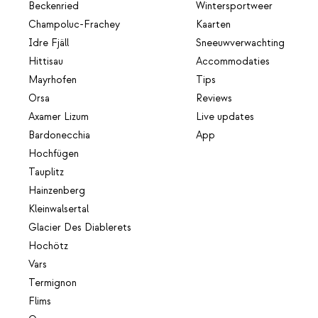
Beckenried
Wintersportweer
Champoluc-Frachey
Kaarten
Idre Fjäll
Sneeuwverwachting
Hittisau
Accommodaties
Mayrhofen
Tips
Orsa
Reviews
Axamer Lizum
Live updates
Bardonecchia
App
Hochfügen
Tauplitz
Hainzenberg
Kleinwalsertal
Glacier Des Diablerets
Hochötz
Vars
Termignon
Flims