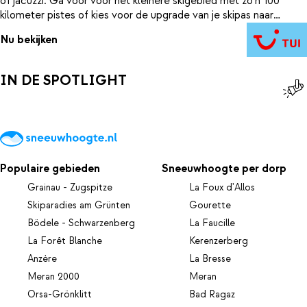
of jacuzzi. Ga voor voor het kleinere skigebied met zo'n 100
kilometer pistes of kies voor de upgrade van je skipas naar
Superskirama. Er zijn mogelijkheden voor iedereen. In het hotel
Nu bekijken
vermaken de kinderen zich bij de miniclub of in de speelkamer.
Elke hotelkamer is voorzien van een sfeervolle inrichting. Zoek
de Italiaanse gezelligheid op in het centrum van dit sfeervolle
IN DE SPOTLIGHT
dorp, het is maar 600 meter lopen.
Populaire gebieden
Sneeuwhoogte per dorp
Grainau - Zugspitze
La Foux d'Allos
Skiparadies am Grünten
Gourette
Bödele - Schwarzenberg
La Faucille
La Forêt Blanche
Kerenzerberg
Anzère
La Bresse
Meran 2000
Meran
Orsa-Grönklitt
Bad Ragaz