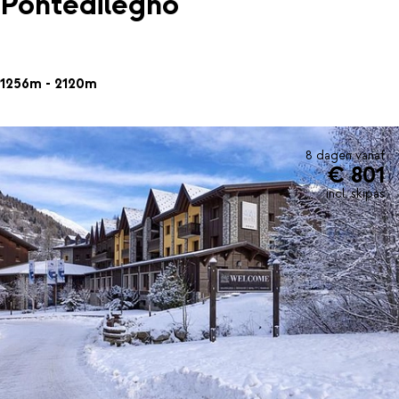
Pontedilegno
1256m - 2120m
8 dagen vanaf
€ 801
incl. skipas