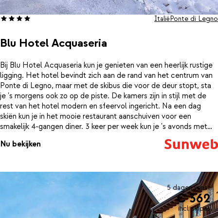
Italië
Ponte di Legno
Blu Hotel Acquaseria
Bij Blu Hotel Acquaseria kun je genieten van een heerlijk rustige
ligging. Het hotel bevindt zich aan de rand van het centrum van
Ponte di Legno, maar met de skibus die voor de deur stopt, sta
je 's morgens ook zo op de piste. De kamers zijn in stijl met de
rest van het hotel modern en sfeervol ingericht. Na een dag
skiën kun je in het mooie restaurant aanschuiven voor een
smakelijk 4-gangen diner. 3 keer per week kun je 's avonds met
een drankje in je hand genieten van live muziek. Kom je wat
Nu bekijken
vermoeid terug en ben je toe aan wat ontspanning? Dan kun je
terecht in het wellnesscenter, waar je gebruik kunt maken van de
sauna, het Turks stoombad en het zwembad. Zo sta je de
volgende dag weer helemaal uitgerust bovenaan de piste.
5 dagen vanaf
€ 362
incl. skipas