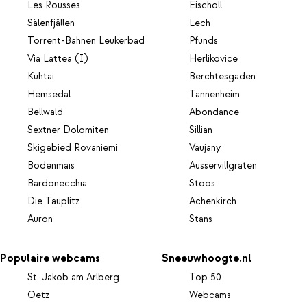
Les Rousses
Eischoll
Sälenfjällen
Lech
Torrent-Bahnen Leukerbad
Pfunds
Via Lattea (I)
Herlikovice
Kühtai
Berchtesgaden
Hemsedal
Tannenheim
Bellwald
Abondance
Sextner Dolomiten
Sillian
Skigebied Rovaniemi
Vaujany
Bodenmais
Ausservillgraten
Bardonecchia
Stoos
Die Tauplitz
Achenkirch
Auron
Stans
Populaire webcams
Sneeuwhoogte.nl
St. Jakob am Arlberg
Top 50
Oetz
Webcams