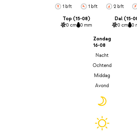
1 bft
1 bft
2 bft
Top (15-08)
Dal (15-0
0 cm
0 mm
0 cm
0
Zondag
16-08
Nacht
Ochtend
Middag
Avond