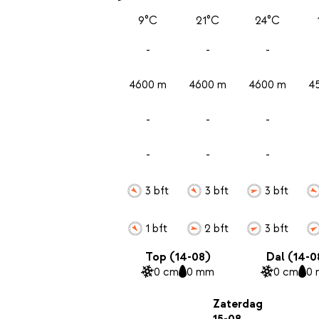
9°C
21°C
24°C
-
-
-
4600 m
4600 m
4600 m
4
-
-
-
-
-
-
3 bft
3 bft
3 bft
1 bft
2 bft
3 bft
Top (14-08)
Dal (14-0
0 cm
0 mm
0 cm
0
Zaterdag