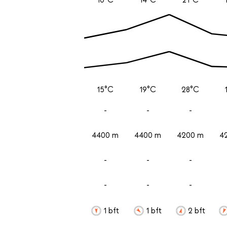
15°C
19°C
28°C
-
-
-
4400 m
4400 m
4200 m
4
-
-
-
-
-
-
1 bft
1 bft
2 bft