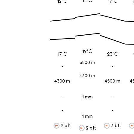
14°C
12°C
17°C
19°C
17°C
23°C
3800 m
-
-
4300 m
4300 m
4500 m
4
-
-
1 mm
-
-
1 mm
2 bft
3 bft
2 bft