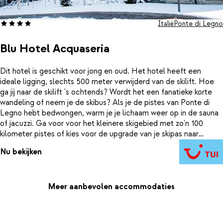
Italië
Ponte di Legno
Blu Hotel Acquaseria
Dit hotel is geschikt voor jong en oud. Het hotel heeft een
ideale ligging, slechts 500 meter verwijderd van de skilift. Hoe
ga jij naar de skilift 's ochtends? Wordt het een fanatieke korte
wandeling of neem je de skibus? Als je de pistes van Ponte di
Legno hebt bedwongen, warm je je lichaam weer op in de sauna
of jacuzzi. Ga voor voor het kleinere skigebied met zo'n 100
kilometer pistes of kies voor de upgrade van je skipas naar
Superskirama. Er zijn mogelijkheden voor iedereen. In het hotel
Nu bekijken
vermaken de kinderen zich bij de miniclub of in de speelkamer.
Elke hotelkamer is voorzien van een sfeervolle inrichting. Zoek
de Italiaanse gezelligheid op in het centrum van dit sfeervolle
dorp, het is maar 600 meter lopen.
Meer aanbevolen accommodaties