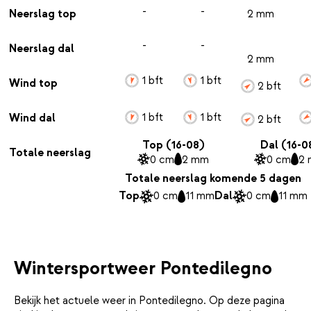
-
-
Neerslag top
2 mm
-
-
Neerslag dal
2 mm
1 bft
1 bft
Wind top
2 bft
1 bft
1 bft
Wind dal
2 bft
Top (16-08)
Dal (16-0
Totale neerslag
0 cm
2 mm
0 cm
2
Totale neerslag komende 5 dagen
Top
0 cm
11 mm
Dal
0 cm
11 mm
Wintersportweer Pontedilegno
Bekijk het actuele weer in Pontedilegno. Op deze pagina