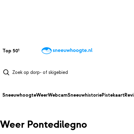
NAAR HOOFDINHOUD
Top 50
Webcams
Wintersportweer
Kaarten
Sneeuwverwacht
Sneeuwhoogte
Weer
Webcam
Sneeuwhistorie
Pistekaart
Rev
Weer Pontedilegno