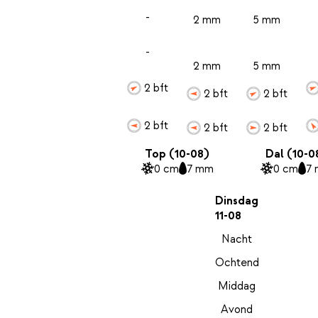
-
2 mm
5 mm
-
2 mm
5 mm
2 bft
2 bft
2 bft
2 bft
2 bft
2 bft
Top (10-08)
Dal (10-0
0 cm
7 mm
0 cm
7
Dinsdag
11-08
Nacht
Ochtend
Middag
Avond