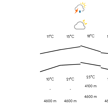
18°C
11°C
15°C
23°C
10°C
21°C
4100 m
-
-
4600 m
4600 m
4600 m
4