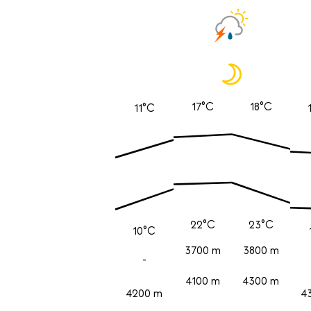
17°C
18°C
11°C
22°C
23°C
10°C
3700 m
3800 m
-
4100 m
4300 m
4200 m
4