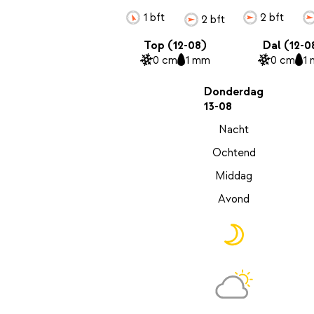
1 bft
2 bft
2 bft
Top (12-08)
Dal (12-0
0 cm
1 mm
0 cm
1
Donderdag
13-08
Nacht
Ochtend
Middag
Avond