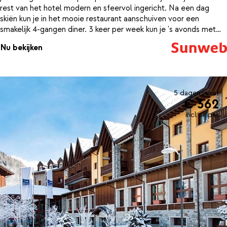
rest van het hotel modern en sfeervol ingericht. Na een dag
skiën kun je in het mooie restaurant aanschuiven voor een
smakelijk 4-gangen diner. 3 keer per week kun je 's avonds met
een drankje in je hand genieten van live muziek. Kom je wat
Nu bekijken
vermoeid terug en ben je toe aan wat ontspanning? Dan kun je
terecht in het wellnesscenter, waar je gebruik kunt maken van de
sauna, het Turks stoombad en het zwembad. Zo sta je de
volgende dag weer helemaal uitgerust bovenaan de piste.
5 dagen vanaf
€ 362
incl. skipas