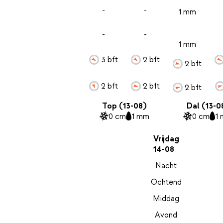
-
-
1 mm
-
-
1 mm
3 bft
2 bft
2 bft
2 bft
2 bft
2 bft
Top (13-08)
Dal (13-0
0 cm
1 mm
0 cm
1
Vrijdag
14-08
Nacht
Ochtend
Middag
Avond