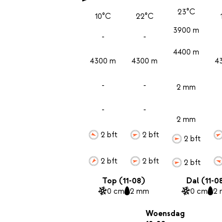
23°C
10°C
22°C
3900 m
-
-
4400 m
4300 m
4300 m
4
-
-
2 mm
-
-
2 mm
2 bft
2 bft
2 bft
2 bft
2 bft
2 bft
Top (11-08)
Dal (11-0
0 cm
2 mm
0 cm
2
Woensdag