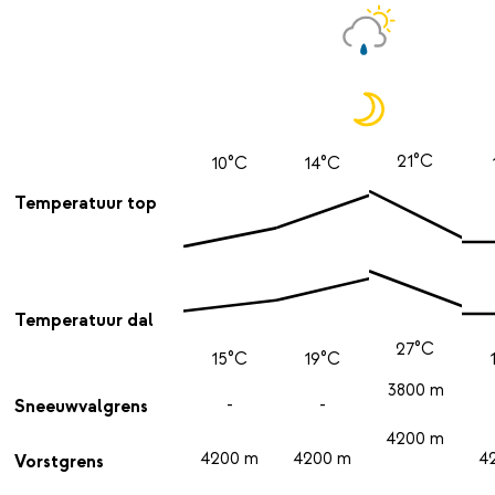
21°C
10°C
14°C
Temperatuur top
Temperatuur dal
27°C
15°C
19°C
3800 m
-
-
Sneeuwvalgrens
4200 m
4200 m
4200 m
4
Vorstgrens