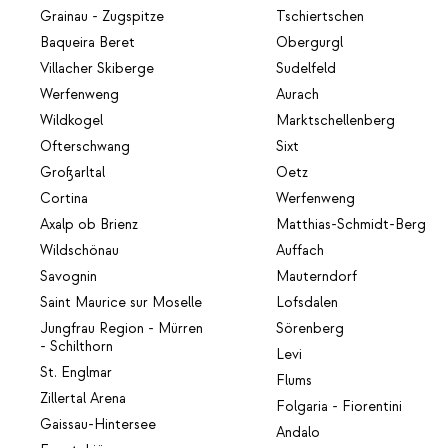
Grainau - Zugspitze
Tschiertschen
Baqueira Beret
Obergurgl
Villacher Skiberge
Sudelfeld
Werfenweng
Aurach
Wildkogel
Marktschellenberg
Ofterschwang
Sixt
Großarltal
Oetz
Cortina
Werfenweng
Axalp ob Brienz
Matthias-Schmidt-Berg
Wildschönau
Auffach
Savognin
Mauterndorf
Saint Maurice sur Moselle
Lofsdalen
Jungfrau Region - Mürren
Sörenberg
- Schilthorn
Levi
St. Englmar
Flums
Zillertal Arena
Folgaria - Fiorentini
Gaissau-Hintersee
Andalo