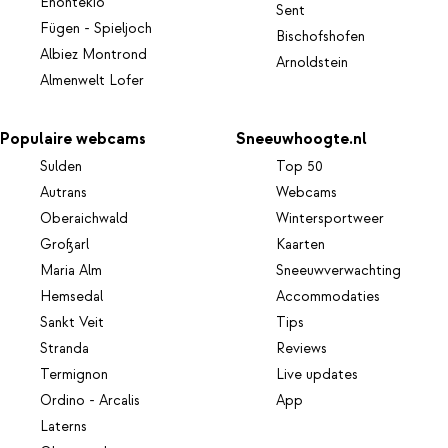
Enontekiö
Sent
Fügen - Spieljoch
Bischofshofen
Albiez Montrond
Arnoldstein
Almenwelt Lofer
Populaire webcams
Sneeuwhoogte.nl
Sulden
Top 50
Autrans
Webcams
Oberaichwald
Wintersportweer
Großarl
Kaarten
Maria Alm
Sneeuwverwachting
Hemsedal
Accommodaties
Sankt Veit
Tips
Stranda
Reviews
Termignon
Live updates
Ordino - Arcalis
App
Laterns