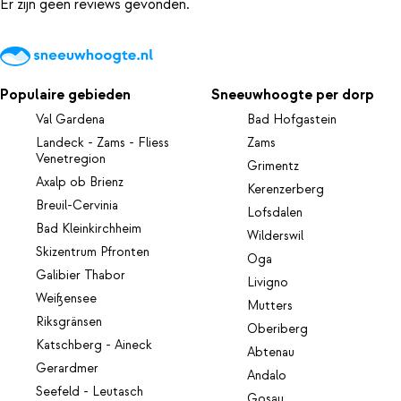
Er zijn geen reviews gevonden.
Populaire gebieden
Sneeuwhoogte per dorp
Val Gardena
Bad Hofgastein
Landeck - Zams - Fliess
Zams
Venetregion
Grimentz
Axalp ob Brienz
Kerenzerberg
Breuil-Cervinia
Lofsdalen
Bad Kleinkirchheim
Wilderswil
Skizentrum Pfronten
Oga
Galibier Thabor
Livigno
Weißensee
Mutters
Riksgränsen
Oberiberg
Katschberg - Aineck
Abtenau
Gerardmer
Andalo
Seefeld - Leutasch
Gosau