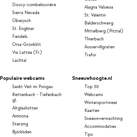
Doucy-combelouvière
Alagna Valsesia
Sierra Nevada
St. Valentin
Oberjoch
Balderschwang
St. Englmar
Mittelberg (Pitztal)
Fendels
Thierbach
Orsa-Grönklitt
Ausservillgraten
Via Lattea (Fr)
Trafoi
Lachtal
Populaire webcams
Sneeuwhoogte.nl
Sankt Veit im Pongau
Top 50
Rettenbach - Tiefenbach
Webcams
gl.
Wintersportweer
Altglashütten
Kaarten
Aminona
Sneeuwverwachting
Sterzing
Accommodaties
Björkliden
Tips