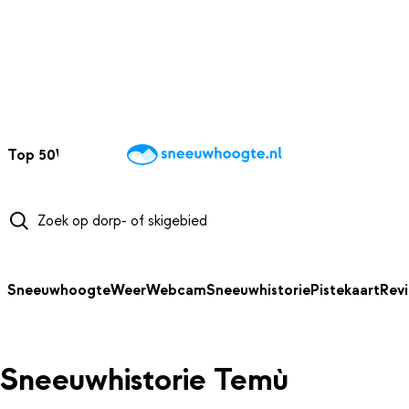
NAAR HOOFDINHOUD
Top 50
Webcams
Wintersportweer
Kaarten
Sneeuwverwacht
Sneeuwhoogte
Weer
Webcam
Sneeuwhistorie
Pistekaart
Rev
Sneeuwhistorie Temù