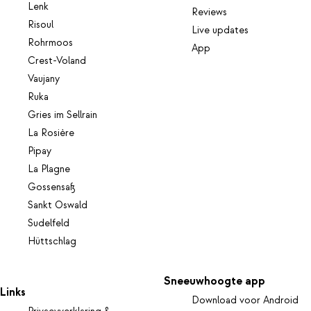
Lenk
Reviews
Risoul
Live updates
Rohrmoos
App
Crest-Voland
Vaujany
Ruka
Gries im Sellrain
La Rosière
Pipay
La Plagne
Gossensaß
Sankt Oswald
Sudelfeld
Hüttschlag
Sneeuwhoogte app
Links
Download voor Android