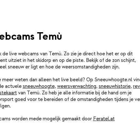
ebcams Temù
k de live webcams van Temù. Zo zie je direct hoe het er op dit
t uitziet in het skidorp en op de piste. Bekijk of de zon schijnt,
eel sneeuw er ligt en hoe de weersomstandigheden zijn.
je meer weten dan alleen het live beeld? Op Sneeuwhoogte.nl vin
de actuele
sneeuwhoogte
,
weersverwachting
,
sneeuwhistorie
,
rev
stekaart
van Temù. Zo heb je alle informatie bij de hand om je
rsport goed voor te bereiden of de omstandigheden tijdens je ver
lgen.
ams worden mede mogelijk gemaakt door
Feratel.at