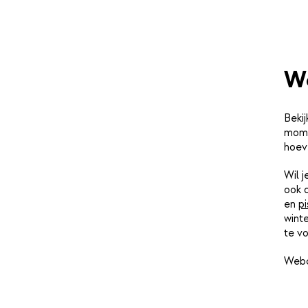
W
Bekij
momen
hoev
Wil 
ook 
en
pi
winte
te vo
Webc