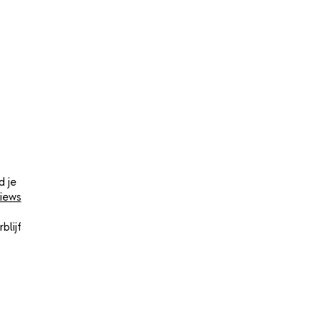
d je
iews
blijf