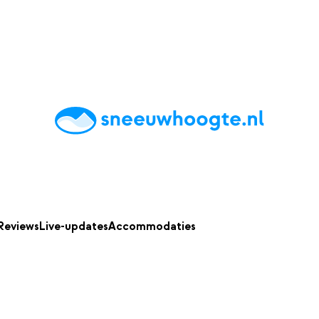
chting
Accommodaties
Tips
Reviews
Live updates
App
Reviews
Live-updates
Accommodaties