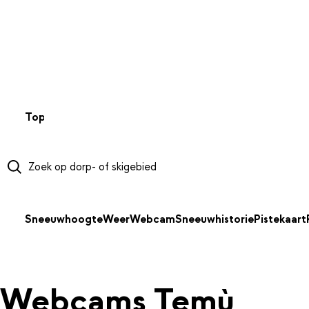
NAAR HOOFDINHOUD
Top 50
Webcams
Wintersportweer
Kaarten
Sneeuwverwa
Sneeuwhoogte
Weer
Webcam
Sneeuwhistorie
Pistekaart
Webcams Temù