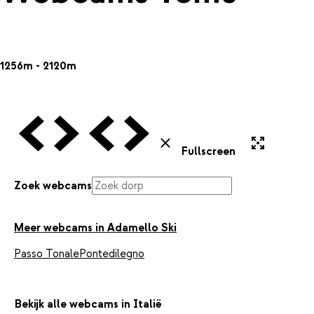
1256m - 2120m
Vorige Webcam
Volgende Webcam
Vorige Webcam
Volgende Webcam
Uitvergroten
Sluiten
Fullscreen
Zoek webcams
Meer webcams in Adamello Ski
Passo Tonale
Pontedilegno
Bekijk alle webcams in Italië