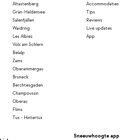
Altastenberg
Accommodaties
Grän-Haldensee
Tips
Sälenfjällen
Reviews
Waidring
Live updates
Les Albiez
App
Völs am Schlern
Belalp
Zams
Oberammergau
Bruneck
Berchtesgaden
Champoussin
Oberau
Flims
Tux - Hintertux
Sneeuwhoogte app