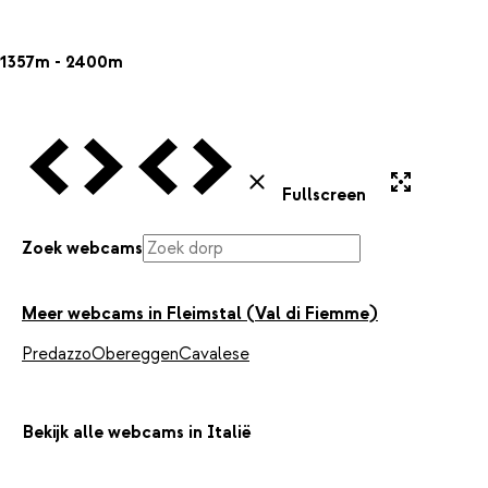
1357m - 2400m
Vorige Webcam
Volgende Webcam
Vorige Webcam
Volgende Webcam
Uitvergroten
Sluiten
Fullscreen
Zoek webcams
Meer webcams in Fleimstal (Val di Fiemme)
Predazzo
Obereggen
Cavalese
Bekijk alle webcams in Italië