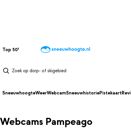
NAAR HOOFDINHOUD
Top 50
Webcams
Wintersportweer
Kaarten
Sneeuwverwacht
Sneeuwhoogte
Weer
Webcam
Sneeuwhistorie
Pistekaart
Rev
Webcams Pampeago