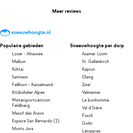
Meer reviews
Populaire gebieden
Sneeuwhoogte per dorp
Loser - Altausee
Axamer Lizum
Malbun
St. Gallenkirch
Kühtai
Kaprun
Samnaun
Olang
Fellhorn - Kanzelwand
Zinal
Kitzbüheler Alpen
Valmeinier
Wintersportcentrum
Le bonhomme
Feldberg
Val d'Isère
Massif des Aravis
Fusch
Espace San Bernardo (I)
Golm
Monts Jura
Lenggries