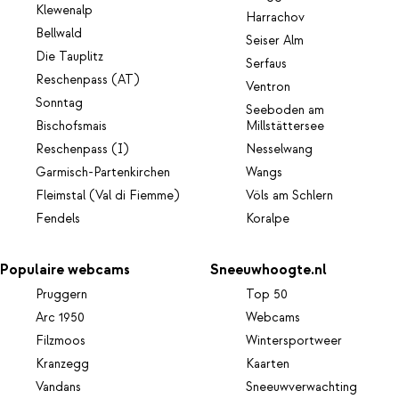
Klewenalp
Harrachov
Bellwald
Seiser Alm
Die Tauplitz
Serfaus
Reschenpass (AT)
Ventron
Sonntag
Seeboden am
Bischofsmais
Millstättersee
Reschenpass (I)
Nesselwang
Garmisch-Partenkirchen
Wangs
Fleimstal (Val di Fiemme)
Völs am Schlern
Fendels
Koralpe
Populaire webcams
Sneeuwhoogte.nl
Pruggern
Top 50
Arc 1950
Webcams
Filzmoos
Wintersportweer
Kranzegg
Kaarten
Vandans
Sneeuwverwachting