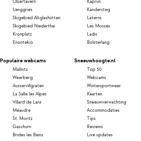
Obertauern
Kaprun
Lenggries
Kandersteg
Skigebied Altglashütten
Laterns
Skigebied Niederthai
Les Mosses
Kronplatz
Ladis
Enontekiö
Bolsterlang
Populaire webcams
Sneeuwhoogte.nl
Mallnitz
Top 50
Weerberg
Webcams
Ausservillgraten
Wintersportweer
La Salle les Alpes
Kaarten
Villard de Lans
Sneeuwverwachting
Méaudre
Accommodaties
St. Moritz
Tips
Gaschurn
Reviews
Brides les Bains
Live updates