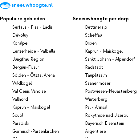
Populaire gebieden
Sneeuwhoogte per dorp
Serfaus - Fiss - Ladis
Bettmeralp
Dévoluy
Scheffau
Koralpe
Brixen
Lenzerheide - Valbella
Kaprun - Maiskogel
Jungfrau Region
Sankt Johann - Alpendorf
Bergün-Filisur
Radstadt
Sölden - Ötztal Arena
Tauplitzalm
Wildkogel
Saanenmöser
Val Cenis Vanoise
Postwiesen-Neuastenberg
Vallnord
Winterberg
Kaprun - Maiskogel
Pal - Arinsal
Scuol
Rokytnice nad Jizerou
Paradiski
Bayerisch Eisenstein
Garmisch-Partenkirchen
Argentière