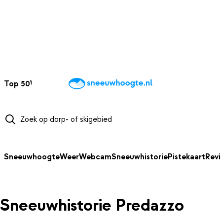
NAAR HOOFDINHOUD
Top 50
Webcams
Wintersportweer
Kaarten
Sneeuwverwacht
Sneeuwhoogte
Weer
Webcam
Sneeuwhistorie
Pistekaart
Rev
Sneeuwhistorie Predazzo