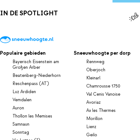
vermaken zich in de miniclub! Sluit je ogen, ontspan..., je bent in
Trentino!
IN DE SPOTLIGHT
Populaire gebieden
Sneeuwhoogte per dorp
Bayerisch Eisenstein am
Rennweg
Großen Arber
Oberjoch
Beatenberg-Niederhorn
Kleinarl
Reschenpass (AT)
Chamrousse 1750
Luz Ardiden
Val Cenis Vanoise
Vemdalen
Avoriaz
Auron
Ax les Thermes
Thollon les Memises
Morillon
Samnaun
Lienz
Sonntag
Geilo