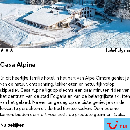
Italië
Folgaria
Casa Alpina
In dit heerlijke familie hotel in het hart van Alpe Cimbra geniet je
van de natuur, ontspanning, lekker eten en natuurlijk volop
skiplezier. Casa Alpina ligt op slechts een paar minuten rijden van
het centrum van de stad Folgaria en van de belangrijkste skiliften
van het gebied. Na een lange dag op de piste geniet je van de
lekkerste gerechten uit de traditionele keuken. De moderne
kamers bieden comfort voor zelfs de grootste gezinnen. Ook
buiten het skiën is er volop entertainment. Zo worden er
Nu bekijken
wandelingen door de natuur georganiseerd en de allerkleinsten