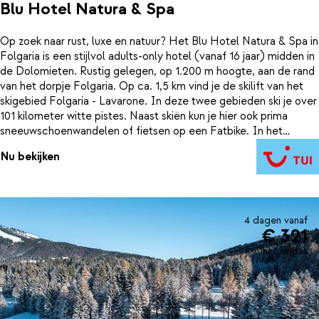
Blu Hotel Natura & Spa
Op zoek naar rust, luxe en natuur? Het Blu Hotel Natura & Spa in
Folgaria is een stijlvol adults-only hotel (vanaf 16 jaar) midden in
de Dolomieten. Rustig gelegen, op 1.200 m hoogte, aan de rand
van het dorpje Folgaria. Op ca. 1,5 km vind je de skilift van het
skigebied Folgaria - Lavarone. In deze twee gebieden ski je over
101 kilometer witte pistes. Naast skiën kun je hier ook prima
sneeuwschoenwandelen of fietsen op een Fatbike. In het
moderne Blu Hotel Natura & Spa staan de 4 elementen van de
Nu bekijken
natuur centraal: voor de afwerking werd gebruikt gemaakt van
veel hout en natuursteen. Hierdoor kom je helemaal tot rust in
de moderne, lichte kamers. En na een actieve dag in de sneeuw
is het fijn vertoeven in de gratis wellness. Hier geniet je van
verschillende sauna's, een stoombad, bubbelbad en
4 dagen vanaf
€ 321
binnenzwembad met swim-out. Een echte Italiaanse
wintervakantie om helemaal tot rust te komen!
incl. skipas