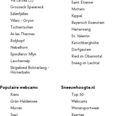
Via Lattea (I)
Saint Etienne
Grosseck Speiereck
Mutters
Sälenfjällen
Kippel
Villars - Gryon
Bayerisch Eisenstein
Tschiertschen
Heiterwang
Ax les Thermes
St. Valentin
Roßkopf
Katschberghöhe
Nebelhorn
Dorfgastein
Spindleruv Mlyn
Ried im Oberinntal
Lauchernalp
Steeg im Lechtal
Skigebied Bolsterlang -
Hörnerbahn
Populaire webcams
Sneeuwhoogte.nl
Kiens
Top 50
Grän-Haldensee
Webcams
Mürren
Wintersportweer
Inari
Kaarten