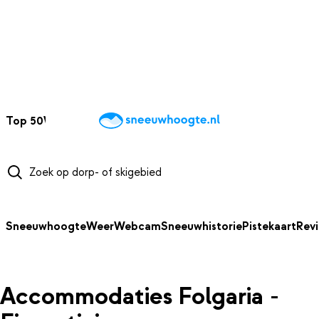
NAAR HOOFDINHOUD
Top 50
Webcams
Wintersportweer
Kaarten
Sneeuwverwacht
Sneeuwhoogte
Weer
Webcam
Sneeuwhistorie
Pistekaart
Rev
Accommodaties Folgaria -