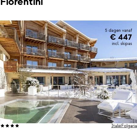
Fiorentini
5 dagen vanaf
€ 447
incl. skipas
Italië
Folgaria