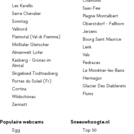
Chamonix
Les Karellis
Saas-Fee
Serre Chevalier
Plagne Montalbert
Sonntag
Oberstdorf - Fellhorn
Vallnord
Jerzens
Fleimstal (Val di Fiemme)
Bourg Saint Maurice
Mölltaler Gletscher
Lenk
Almenwelt Lofer
Vals
Kasberg - Grünau im
Pedraces
Almtal
Le Monêtier-les-Bains
Skigebied Todtnauberg
Hermagor
Portes du Soleil (Fr)
Glacier Des Diablerets
Cortina
Flums
Wildschönau
Zermatt
Populaire webcams
Sneeuwhoogte.nl
Egg
Top 50