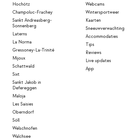
Hochötz
Webcams
Champoluc-Frachey
Wintersportweer
Sankt Andreasberg-
Kaarten
Sonnenberg
Sneeuwverwachting
Laterns
Accommodaties
La Norma
Tips
Gressoney-La-Trinité
Reviews
Mijoux
Live updates
Schattwald
App
Sixt
Sankt Jakob in
Defereggen
Maloja
Les Saisies
Oberndorf
Söll
Welschnofen
Walchsee