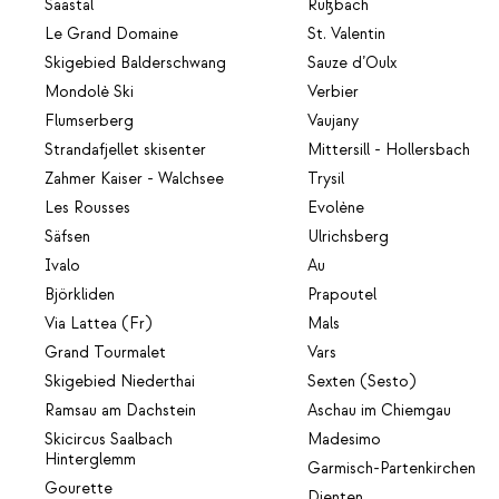
Saastal
Rußbach
Le Grand Domaine
St. Valentin
Skigebied Balderschwang
Sauze d’Oulx
Mondolè Ski
Verbier
Flumserberg
Vaujany
Strandafjellet skisenter
Mittersill - Hollersbach
Zahmer Kaiser - Walchsee
Trysil
Les Rousses
Evolène
Säfsen
Ulrichsberg
Ivalo
Au
Björkliden
Prapoutel
Via Lattea (Fr)
Mals
Grand Tourmalet
Vars
Skigebied Niederthai
Sexten (Sesto)
Ramsau am Dachstein
Aschau im Chiemgau
Skicircus Saalbach
Madesimo
Hinterglemm
Garmisch-Partenkirchen
Gourette
Dienten