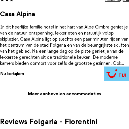
Casa Alpina
In dit heerlijke familie hotel in het hart van Alpe Cimbra geniet je
van de natuur, ontspanning, lekker eten en natuurlijk volop
skiplezier. Casa Alpina ligt op slechts een paar minuten rijden van
het centrum van de stad Folgaria en van de belangrijkste skiliften
van het gebied. Na een lange dag op de piste geniet je van de
lekkerste gerechten uit de traditionele keuken. De moderne
kamers bieden comfort voor zelfs de grootste gezinnen. Ook
buiten het skiën is er volop entertainment. Zo worden er
Nu bekijken
wandelingen door de natuur georganiseerd en de allerkleinsten
vermaken zich in de miniclub! Sluit je ogen, ontspan..., je bent in
Trentino!
Meer aanbevolen accommodaties
Reviews Folgaria - Fiorentini