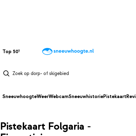
NAAR HOOFDINHOUD
Top 50
Webcams
Wintersportweer
Kaarten
Sneeuwverwacht
Sneeuwhoogte
Weer
Webcam
Sneeuwhistorie
Pistekaart
Rev
Pistekaart Folgaria -