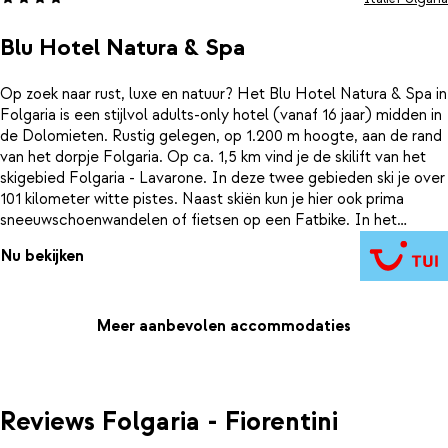
Blu Hotel Natura & Spa
Op zoek naar rust, luxe en natuur? Het Blu Hotel Natura & Spa in
Folgaria is een stijlvol adults-only hotel (vanaf 16 jaar) midden in
de Dolomieten. Rustig gelegen, op 1.200 m hoogte, aan de rand
van het dorpje Folgaria. Op ca. 1,5 km vind je de skilift van het
skigebied Folgaria - Lavarone. In deze twee gebieden ski je over
101 kilometer witte pistes. Naast skiën kun je hier ook prima
sneeuwschoenwandelen of fietsen op een Fatbike. In het
moderne Blu Hotel Natura & Spa staan de 4 elementen van de
Nu bekijken
natuur centraal: voor de afwerking werd gebruikt gemaakt van
veel hout en natuursteen. Hierdoor kom je helemaal tot rust in
de moderne, lichte kamers. En na een actieve dag in de sneeuw
is het fijn vertoeven in de gratis wellness. Hier geniet je van
Meer aanbevolen accommodaties
verschillende sauna's, een stoombad, bubbelbad en
binnenzwembad met swim-out. Een echte Italiaanse
wintervakantie om helemaal tot rust te komen!
Reviews Folgaria - Fiorentini