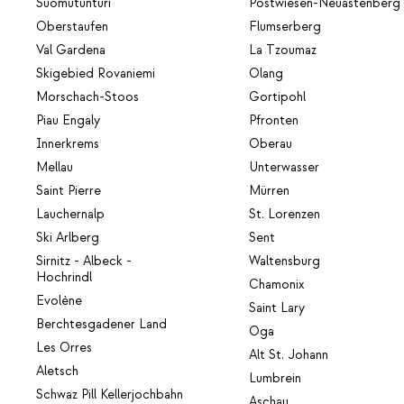
Suomutunturi
Postwiesen-Neuastenberg
Oberstaufen
Flumserberg
Val Gardena
La Tzoumaz
Skigebied Rovaniemi
Olang
Morschach-Stoos
Gortipohl
Piau Engaly
Pfronten
Innerkrems
Oberau
Mellau
Unterwasser
Saint Pierre
Mürren
Lauchernalp
St. Lorenzen
Ski Arlberg
Sent
Sirnitz - Albeck -
Waltensburg
Hochrindl
Chamonix
Evolène
Saint Lary
Berchtesgadener Land
Oga
Les Orres
Alt St. Johann
Aletsch
Lumbrein
Schwaz Pill Kellerjochbahn
Aschau