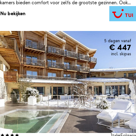
kamers bieden comfort voor zelfs de grootste gezinnen. Ook
buiten het skiën is er volop entertainment. Zo worden er
Nu bekijken
wandelingen door de natuur georganiseerd en de allerkleinsten
vermaken zich in de miniclub! Sluit je ogen, ontspan..., je bent in
Trentino!
5 dagen vanaf
€ 447
incl. skipas
Italië
Folgaria