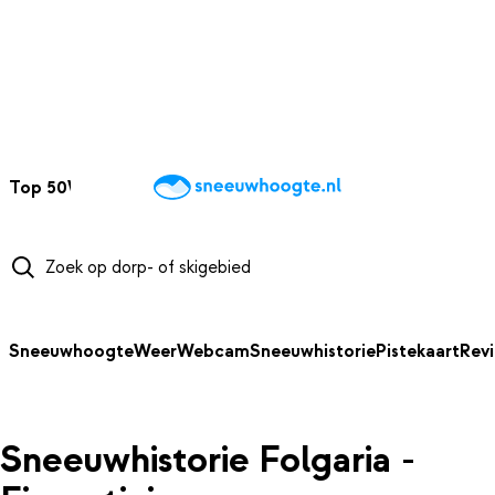
NAAR HOOFDINHOUD
Top 50
Webcams
Wintersportweer
Kaarten
Sneeuwverwacht
Sneeuwhoogte
Weer
Webcam
Sneeuwhistorie
Pistekaart
Rev
Sneeuwhistorie Folgaria -