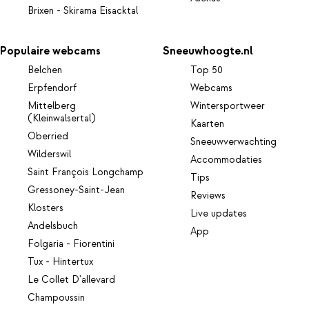
Brixen - Skirama Eisacktal
Populaire webcams
Sneeuwhoogte.nl
Belchen
Top 50
Erpfendorf
Webcams
Mittelberg
Wintersportweer
(Kleinwalsertal)
Kaarten
Oberried
Sneeuwverwachting
Wilderswil
Accommodaties
Saint François Longchamp
Tips
Gressoney-Saint-Jean
Reviews
Klosters
Live updates
Andelsbuch
App
Folgaria - Fiorentini
Tux - Hintertux
Le Collet D'allevard
Champoussin