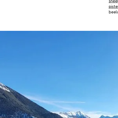
snee
piste
beeld