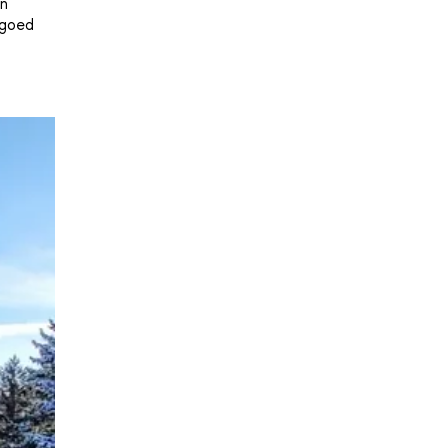
n
 goed