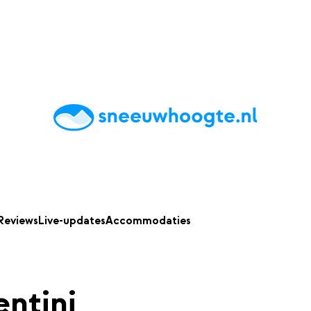
chting
Accommodaties
Tips
Reviews
Live updates
App
Reviews
Live-updates
Accommodaties
entini