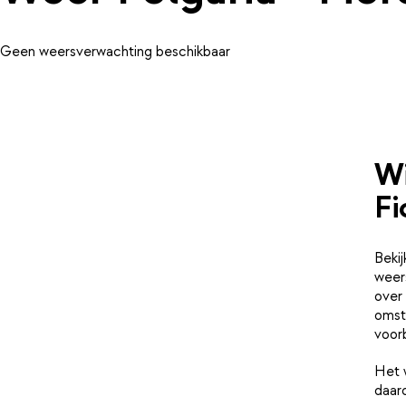
Geen weersverwachting beschikbaar
Wi
Fi
Bekij
weer
over 
omsta
voorb
Het 
daaro