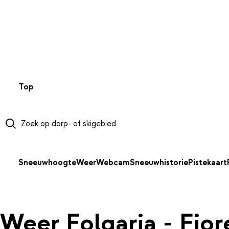
NAAR HOOFDINHOUD
Top 50
Webcams
Wintersportweer
Kaarten
Sneeuwverwa
Sneeuwhoogte
Weer
Webcam
Sneeuwhistorie
Pistekaart
Weer Folgaria - Fior