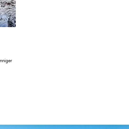
nniger