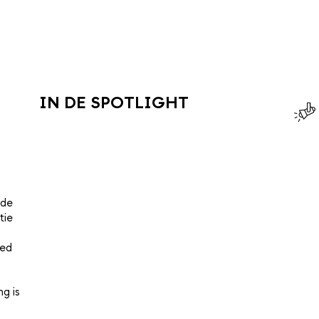
IN DE SPOTLIGHT
 de
tie
oed
g is