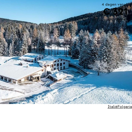
4 dagen vanaf
€ 321
incl. skipas
Italië
Folgaria