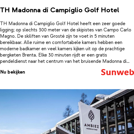
TH Madonna di Campiglio Golf Hotel
TH Madonna di Campiglio Golf Hotel heeft een zeer goede
ligging; op slechts 300 meter van de skipistes van Campo Carlo
Magno. De skiliften van Grosté zijn te voet in 5 minuten
bereikbaar. Alle ruime en comfortabele kamers hebben een
moderne badkamer en veel kamers kijken uit op de prachtige
bergketen Brenta. Elke 30 minuten rijdt er een gratis
pendeldienst naar het centrum van het bruisende Madonna di
Campiglio. Er is een uitgebreide wellness met o.a. sauna en
Nu bekijken
Turks stoombad, waar je na een dag op de ski’s heerlijk kan
bijkomen. Geniet van een heerlijk diner met traditionele lokale en
internationale gerechten. Na het dessert wordt er in de pianobar
gezorgd voor amusement en vermaken de kinderen zich in de
kinderclub.
8 dagen vanaf
€ 654
incl. skipas