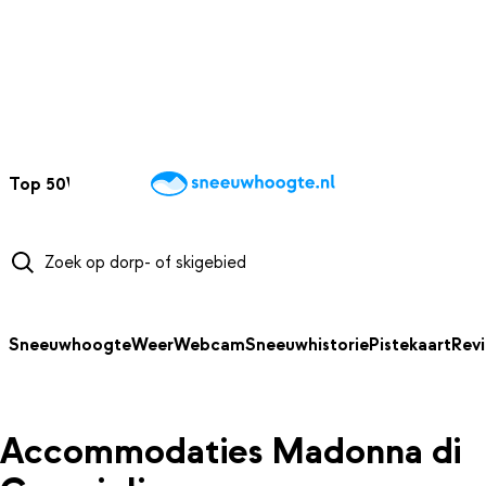
NAAR HOOFDINHOUD
Top 50
Webcams
Wintersportweer
Kaarten
Sneeuwverwacht
Sneeuwhoogte
Weer
Webcam
Sneeuwhistorie
Pistekaart
Rev
Accommodaties Madonna di