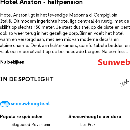
Hotel Ariston - halfpension
Hotel Ariston ligt in het levendige Madonna di Campiglioin
Italië. Dit modern ingerichte hotel ligt centraal én rustig, met de
skilift op slechts 150 meter. Je staat dus snel op de piste en bent
ook zo weer terug in het gezellige dorp.Binnen voelt het hotel
warm en verzorgd aan, met een mix van moderne details en
alpine charme. Denk aan lichte kamers, comfortabele bedden en
vaak een mooi uitzicht op de besneeuwde bergen. Na een frisse
dag buiten kom je hier thuis in een ontspannen en knusse sfeer.Je
Nu bekijken
verblijft hier op basis van ontbijt en diner. ’s Ochtends start je
met een uitgebreid buffet, zodat je vol energie de piste op gaat.
In de avond geniet je van een authentieke Italiaanse culinaire
IN DE SPOTLIGHT
ervaring, met ook een wekelijks menu vol regionale smaken. Na
het skiën is het extra fijn bijkomen in het wellnessgedeelte, waar
de warmte je spieren laat ontspannen.De ligging maakt dit hotel
extra aantrekkelijk: de skibushalte ligt op slechts 50 meter, zodat
je eenvoudig andere delen van het skigebied ontdekt. Tegelijk
wandel je zo het centrum in, waar gezellige restaurants en
Populaire gebieden
Sneeuwhoogte per dorp
winkels op je wachten. Hier beleef je de winter op z’n Italiaans –
met sfeer, smaak en comfort binnen handbereik.
Skigebied Rovaniemi
Les Praz