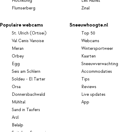
Hochkönig
Les Albiez
Flumserberg
Zinal
Populaire webcams
Sneeuwhoogte.nl
St. Ulrich (Ortisei)
Top 50
Val Cenis Vanoise
Webcams
Meran
Wintersportweer
Orbey
Kaarten
Egg
Sneeuwverwachting
Seis am Schlern
Accommodaties
Soldeu - El Tarter
Tips
Orsa
Reviews
Donnersbachwald
Live updates
Mühltal
App
Sand in Taufers
Arzl
Belalp