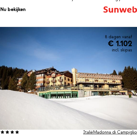
natuurlijk met een drankje in de bar.
Nu bekijken
8 dagen vanaf
€ 1.102
incl. skipas
Italië
Madonna di Campiglio