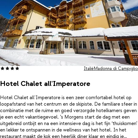
Berg je materiaal op in de skiberging met skischoenverwarming
en geniet van warme, comfortabele voeten bij elke start. Hier
voelt elke dag als een stijlvolle winterescape.
Italië
Madonna di Campiglio
Hotel Chalet all'Imperatore
Hotel Chalet all'Imperatore is een zeer comfortabel hotel op
loopafstand van het centrum en de skipiste. De familiare sfeer in
combinatie met de ruime en goed verzorgde hotelkamers geven
je een echt vakantiegevoel. ’s Morgens start de dag met een
uitgebreid ontbijt en na een intensieve dag is het fijn ‘thuiskomen’
en lekker te ontspannen in de wellness van het hotel. In het
restaurant maakt de kok een heerlijk diner klaar en eindig je