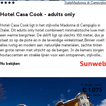
Italië
Madonna di Campiglio
Hotel Casa Cook - adults only
Hotel Casa Cook ligt in het stijlvolle Madonna di Campiglio in
Italië. Dit adults only hotel combineert minimalistische luxe met
een warme bergsfeer. De skilift ligt op slechts 100 meter, dus je
staat zo op de piste en in de levendige winkelstraat.Binnen voelt
alles rustig en modern aan: natuurlijke materialen, zachte tinten
en grote ramen met uitzicht op de bergen. In de kamers zorgen
houtaccenten en strakke lijnen voor een ontspannen, stijlvolle
sfeer. Hier word je wakker met het zachte licht van de bergen en
Nu bekijken
de belofte van een actieve dag in de frisse sneeuw.Na het skiën
is het heerlijk ontspannen in de wellness met sauna, of even
opladen in de fitnessruimte. Gun jezelf een massage of
behandeling (tegen betaling) en sluit de dag af in het restaurant,
waar lokale, seizoensgebonden ingrediënten worden
8 dagen vanaf
€ 1.073
gecombineerd met moderne invloeden. ’s Ochtends staat er een
uitgebreid ontbijt klaar en diner is eenvoudig bij te boeken.Dankzij
incl. skipas
de centrale ligging zit je hier perfect: je loopt zo naar de lift en
staat binnen enkele minuten in het gezellige hart van het dorp.