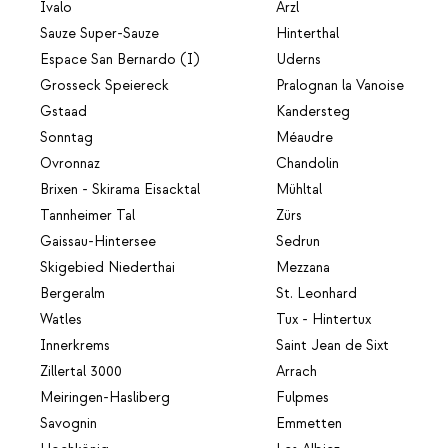
Ivalo
Arzl
Sauze Super-Sauze
Hinterthal
Espace San Bernardo (I)
Uderns
Grosseck Speiereck
Pralognan la Vanoise
Gstaad
Kandersteg
Sonntag
Méaudre
Ovronnaz
Chandolin
Brixen - Skirama Eisacktal
Mühltal
Tannheimer Tal
Zürs
Gaissau-Hintersee
Sedrun
Skigebied Niederthai
Mezzana
Bergeralm
St. Leonhard
Watles
Tux - Hintertux
Innerkrems
Saint Jean de Sixt
Zillertal 3000
Arrach
Meiringen-Hasliberg
Fulpmes
Savognin
Emmetten