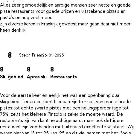
Alles zeer gemoedelijk en aardige mensen zeer nette en goede
piste restaurants voor goede prijzen en uitstekende pizza's en
pasta's en nog veel meer.
Zijn diverse keren in Frankrijk geweest maar gaan daar niet meer
heen denk ik.
8
Steph Priem
26-01-2025
8
8
8
Ski gebied
Apres ski
Restaurants
Voor de eerste keer en eerlijk het was een openbaring qua
skigebied. Iedereen komt hier aan zijn trekken, van mooie brede
pistes tot echte zwarte pistes met een hellingspercentage tot
75%, zelfs het kleinere Pinzolo is zeker de moeite waard. De
restaurants zijn van kantine achtige aard, maar ook deftigere
restaurant zijn voorhanden met uiteraard excellente wijnkaart. Wij
waren hier van 18 tot 25 Jan '25 en dit viel samen met het Pools