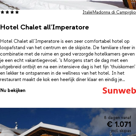
Italië
Madonna di Campiglio
Hotel Chalet all'Imperatore
Hotel Chalet all'Imperatore is een zeer comfortabel hotel op
loopafstand van het centrum en de skipiste. De familiare sfeer in
combinatie met de ruime en goed verzorgde hotelkamers geven
je een echt vakantiegevoel. ’s Morgens start de dag met een
uitgebreid ontbijt en na een intensieve dag is het fijn ‘thuiskomen’
en lekker te ontspannen in de wellness van het hotel. In het
restaurant maakt de kok een heerlijk diner klaar en eindig je
natuurlijk met een drankje in de bar.
Nu bekijken
8 dagen vanaf
€ 1.071
incl. skipas