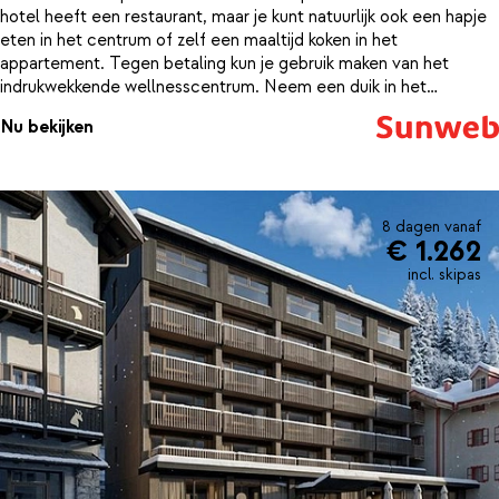
hotel heeft een restaurant, maar je kunt natuurlijk ook een hapje
eten in het centrum of zelf een maaltijd koken in het
appartement. Tegen betaling kun je gebruik maken van het
indrukwekkende wellnesscentrum. Neem een duik in het
zwembad, warm op in de sauna of maak gebruik van het Turks
Nu bekijken
stoombad. Neem na afloop plaats in de ontspanningsruimte en je
voelt je herboren.
8 dagen vanaf
€ 1.262
incl. skipas