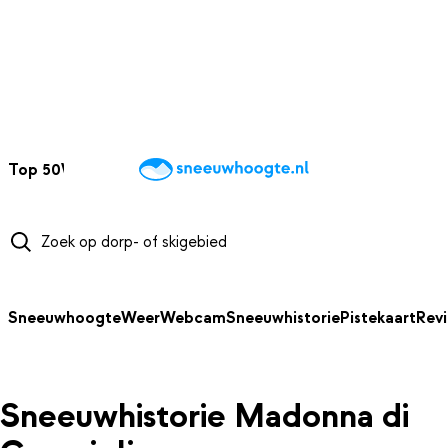
NAAR HOOFDINHOUD
Top 50
Webcams
Wintersportweer
Kaarten
Sneeuwverwacht
Sneeuwhoogte
Weer
Webcam
Sneeuwhistorie
Pistekaart
Rev
Sneeuwhistorie Madonna di