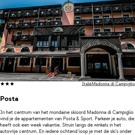
uitgebreid ontbijt klaar en diner is eenvoudig bij te boeken.Dankzij
incl. skipas
de centrale ligging zit je hier perfect: je loopt zo naar de lift en
staat binnen enkele minuten in het gezellige hart van het dorp.
Berg je materiaal op in de skiberging met skischoenverwarming
en geniet van warme, comfortabele voeten bij elke start. Hier
voelt elke dag als een stijlvolle winterescape.
Italië
Madonna di Campiglio
Posta
In het centrum van het mondaine skioord Madonna di Campiglio
vind je de appartementen van Posta & Sport. Parkeer je auto, die
heeft ook een week vakantie. Struin langs de winkels in het
autovrije centrum. En iedere ochtend loop je met de ski's onder