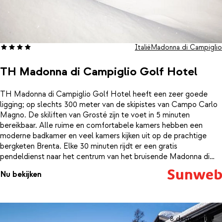
Italië
Madonna di Campiglio
TH Madonna di Campiglio Golf Hotel
TH Madonna di Campiglio Golf Hotel heeft een zeer goede
ligging; op slechts 300 meter van de skipistes van Campo Carlo
Magno. De skiliften van Grosté zijn te voet in 5 minuten
bereikbaar. Alle ruime en comfortabele kamers hebben een
moderne badkamer en veel kamers kijken uit op de prachtige
bergketen Brenta. Elke 30 minuten rijdt er een gratis
pendeldienst naar het centrum van het bruisende Madonna di
Campiglio. Er is een uitgebreide wellness met o.a. sauna en
Nu bekijken
Turks stoombad, waar je na een dag op de ski’s heerlijk kan
bijkomen. Geniet van een heerlijk diner met traditionele lokale en
internationale gerechten. Na het dessert wordt er in de pianobar
gezorgd voor amusement en vermaken de kinderen zich in de
kinderclub.
8 dagen vanaf