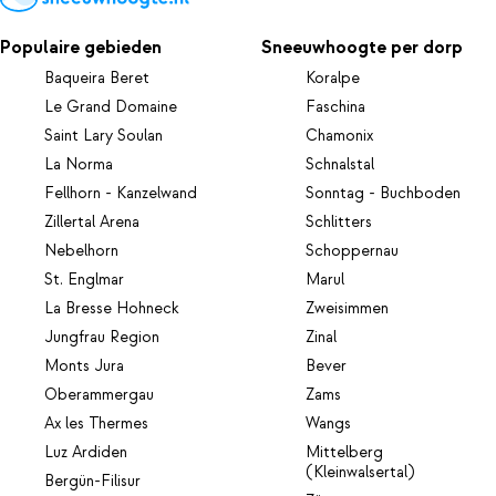
Populaire gebieden
Sneeuwhoogte per dorp
Baqueira Beret
Koralpe
Le Grand Domaine
Faschina
Saint Lary Soulan
Chamonix
La Norma
Schnalstal
Fellhorn - Kanzelwand
Sonntag - Buchboden
Zillertal Arena
Schlitters
Nebelhorn
Schoppernau
St. Englmar
Marul
La Bresse Hohneck
Zweisimmen
Jungfrau Region
Zinal
Monts Jura
Bever
Oberammergau
Zams
Ax les Thermes
Wangs
Luz Ardiden
Mittelberg
(Kleinwalsertal)
Bergün-Filisur