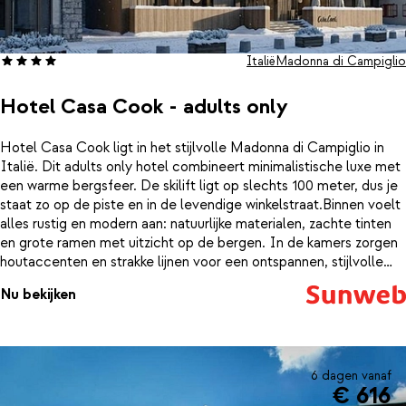
Italië
Madonna di Campiglio
Hotel Casa Cook - adults only
Hotel Casa Cook ligt in het stijlvolle Madonna di Campiglio in
Italië. Dit adults only hotel combineert minimalistische luxe met
een warme bergsfeer. De skilift ligt op slechts 100 meter, dus je
staat zo op de piste en in de levendige winkelstraat.Binnen voelt
alles rustig en modern aan: natuurlijke materialen, zachte tinten
en grote ramen met uitzicht op de bergen. In de kamers zorgen
houtaccenten en strakke lijnen voor een ontspannen, stijlvolle
sfeer. Hier word je wakker met het zachte licht van de bergen en
Nu bekijken
de belofte van een actieve dag in de frisse sneeuw.Na het skiën
is het heerlijk ontspannen in de wellness met sauna, of even
opladen in de fitnessruimte. Gun jezelf een massage of
behandeling (tegen betaling) en sluit de dag af in het restaurant,
waar lokale, seizoensgebonden ingrediënten worden
6 dagen vanaf
€ 616
gecombineerd met moderne invloeden. ’s Ochtends staat er een