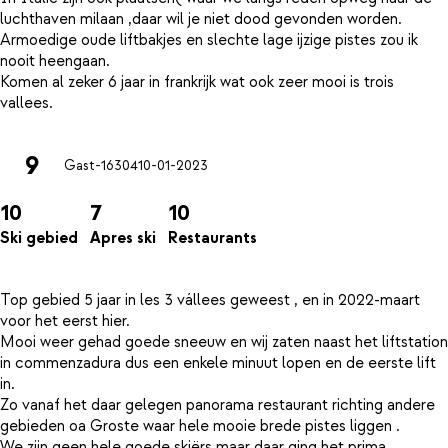
luchthaven milaan ,daar wil je niet dood gevonden worden.
Armoedige oude liftbakjes en slechte lage ijzige pistes zou ik
nooit heengaan.
Komen al zeker 6 jaar in frankrijk wat ook zeer mooi is trois
9
Gast-16304
10-01-2023
10
7
10
Ski gebied
Apres ski
Restaurants
Top gebied 5 jaar in les 3 vállees geweest , en in 2022-maart
voor het eerst hier.
Mooi weer gehad goede sneeuw en wij zaten naast het liftstation
in commenzadura dus een enkele minuut lopen en de eerste lift
in.
Zo vanaf het daar gelegen panorama restaurant richting andere
gebieden oa Groste waar hele mooie brede pistes liggen .
We zijn geen hele goede skiërs maar daar ging het prima.