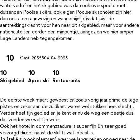
winterverlof en het skigebied was dan ook overspoeld met
duizenden Poolse skiërs, ook eigen Poolse skischolen zijn hier
dan ook alom aanwezig en waarschijnlijk is dat juist de
aantrekkingskracht voor hen naar dit skigebied, maar voor andere
nationaliteiten eerder een minpuntje, aangezien we hier amper
10
Gast-20355
04-04-2023
10
10
10
Ski gebied
Apres ski
Restaurants
De eerste week maart geweest en zoals vorig jaar prima de lage
pistes en zeker aan de zuidkant waren wel stukken heel slecht .
Verder heel fijn gebied en je kent er nu de weg een beetje dus
dat vonden we wel fijn weer .
Ook het hotel in commenzzadura is super fijn En zeer goed
verzorgd direct naast de skilift wat ideaal is.
In Italië zijn ook plaatsen( waar we langs reden opweg naar de