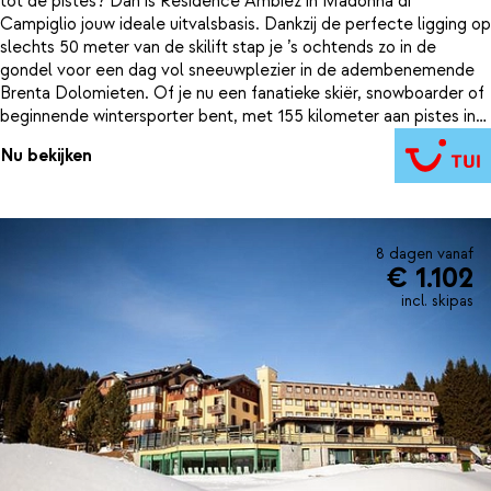
tot de pistes? Dan is Residence Ambiez in Madonna di
Campiglio jouw ideale uitvalsbasis. Dankzij de perfecte ligging op
slechts 50 meter van de skilift stap je ’s ochtends zo in de
gondel voor een dag vol sneeuwplezier in de adembenemende
Brenta Dolomieten. Of je nu een fanatieke skiër, snowboarder of
beginnende wintersporter bent, met 155 kilometer aan pistes in
alle moeilijkheidsgraden vind je hier altijd de perfecte afdaling.
Nu bekijken
Na een lange dag in de sneeuw kom je heerlijk tot rust in het
verwarmde binnenzwembad of de wellnessfaciliteiten van de
residence. En heb je geen zin om te koken, schuif dan lekker aan
in het restaurant. Bij Residence Ambiez geniet je van een verblijf
waar ontspanning en sneeuwpret hand in hand gaan. Wacht niet
8 dagen vanaf
€ 1.102
te lang, de berg roept!
incl. skipas