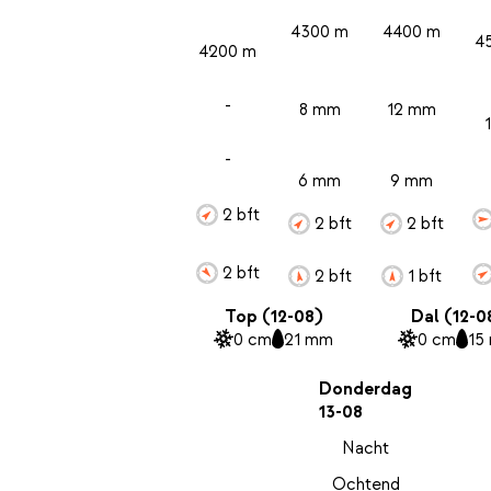
4300 m
4400 m
4
4200 m
-
8 mm
12 mm
-
6 mm
9 mm
2 bft
2 bft
2 bft
2 bft
2 bft
1 bft
Top (12-08)
Dal (12-0
0 cm
21 mm
0 cm
15
Donderdag
13-08
Nacht
Ochtend