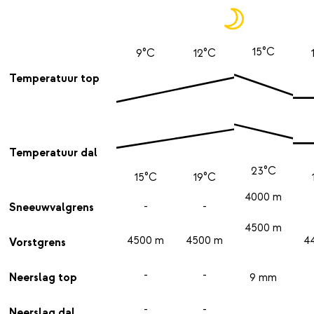
15°C
9°C
12°C
Temperatuur top
Temperatuur dal
23°C
15°C
19°C
4000 m
-
-
Sneeuwvalgrens
4500 m
4500 m
4500 m
4
Vorstgrens
-
-
Neerslag top
9 mm
-
-
Neerslag dal