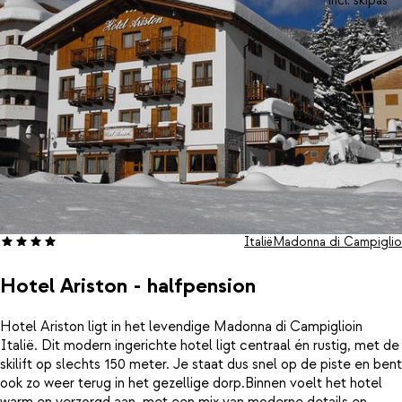
incl. skipas
de centrale ligging zit je hier perfect: je loopt zo naar de lift en
staat binnen enkele minuten in het gezellige hart van het dorp.
Berg je materiaal op in de skiberging met skischoenverwarming
en geniet van warme, comfortabele voeten bij elke start. Hier
voelt elke dag als een stijlvolle winterescape.
Italië
Madonna di Campiglio
Hotel Ariston - halfpension
Hotel Ariston ligt in het levendige Madonna di Campiglioin
Italië. Dit modern ingerichte hotel ligt centraal én rustig, met de
skilift op slechts 150 meter. Je staat dus snel op de piste en bent
ook zo weer terug in het gezellige dorp.Binnen voelt het hotel