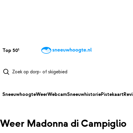
NAAR HOOFDINHOUD
Top 50
Webcams
Wintersportweer
Kaarten
Sneeuwverwacht
Sneeuwhoogte
Weer
Webcam
Sneeuwhistorie
Pistekaart
Rev
Weer Madonna di Campiglio