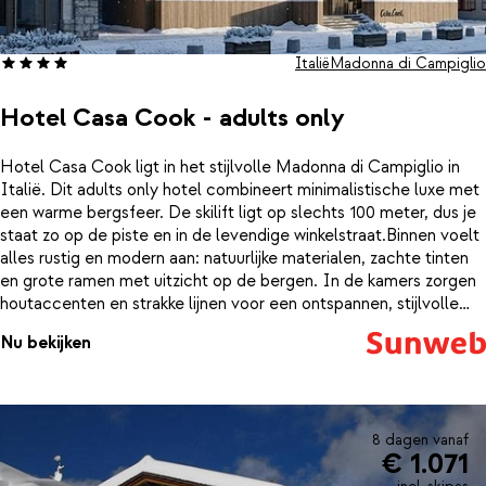
Italië
Madonna di Campiglio
Hotel Casa Cook - adults only
Hotel Casa Cook ligt in het stijlvolle Madonna di Campiglio in
Italië. Dit adults only hotel combineert minimalistische luxe met
een warme bergsfeer. De skilift ligt op slechts 100 meter, dus je
staat zo op de piste en in de levendige winkelstraat.Binnen voelt
alles rustig en modern aan: natuurlijke materialen, zachte tinten
en grote ramen met uitzicht op de bergen. In de kamers zorgen
houtaccenten en strakke lijnen voor een ontspannen, stijlvolle
sfeer. Hier word je wakker met het zachte licht van de bergen en
Nu bekijken
de belofte van een actieve dag in de frisse sneeuw.Na het skiën
is het heerlijk ontspannen in de wellness met sauna, of even
opladen in de fitnessruimte. Gun jezelf een massage of
behandeling (tegen betaling) en sluit de dag af in het restaurant,
waar lokale, seizoensgebonden ingrediënten worden
8 dagen vanaf
€ 1.071
gecombineerd met moderne invloeden. ’s Ochtends staat er een
uitgebreid ontbijt klaar en diner is eenvoudig bij te boeken.Dankzij