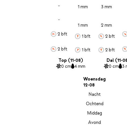
-
1 mm
3 mm
-
1 mm
2 mm
2 bft
1 bft
2 bft
2 bft
1 bft
2 bft
Top (11-08)
Dal (11-0
0 cm
4 mm
0 cm
3
Woensdag
12-08
Nacht
Ochtend
Middag
Avond