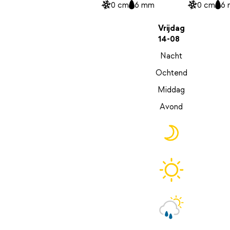
0 cm
6 mm
0 cm
6
Vrijdag
14-08
Nacht
Ochtend
Middag
Avond