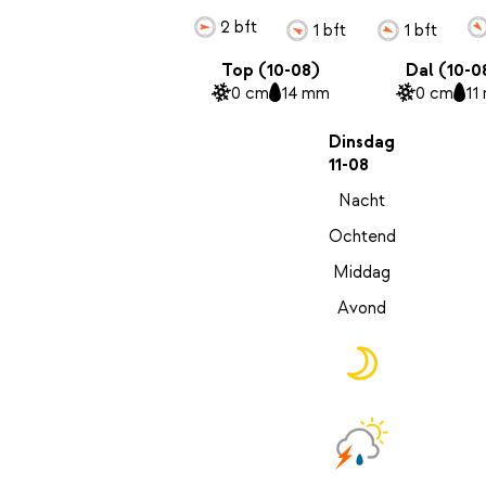
2 bft
1 bft
1 bft
Top (10-08)
Dal (10-0
0 cm
14 mm
0 cm
11
Dinsdag
11-08
Nacht
Ochtend
Middag
Avond