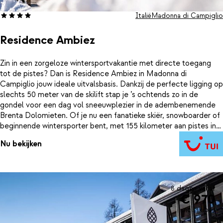
Italië
Madonna di Campiglio
Residence Ambiez
Zin in een zorgeloze wintersportvakantie met directe toegang
tot de pistes? Dan is Residence Ambiez in Madonna di
Campiglio jouw ideale uitvalsbasis. Dankzij de perfecte ligging op
slechts 50 meter van de skilift stap je ’s ochtends zo in de
gondel voor een dag vol sneeuwplezier in de adembenemende
Brenta Dolomieten. Of je nu een fanatieke skiër, snowboarder of
beginnende wintersporter bent, met 155 kilometer aan pistes in
alle moeilijkheidsgraden vind je hier altijd de perfecte afdaling.
Nu bekijken
Na een lange dag in de sneeuw kom je heerlijk tot rust in het
verwarmde binnenzwembad of de wellnessfaciliteiten van de
residence. En heb je geen zin om te koken, schuif dan lekker aan
in het restaurant. Bij Residence Ambiez geniet je van een verblijf
waar ontspanning en sneeuwpret hand in hand gaan. Wacht niet
8 dagen vanaf
€ 970
te lang, de berg roept!
incl. skipas