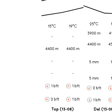
25°C
15°C
19°C
3900 m
4
-
-
4400 m
4
4400 m
4400 m
-
-
5 mm
-
-
5 mm
1 bft
1 bft
2 bft
2 bft
1 bft
1 bft
Top (13-08)
Dal (13-0