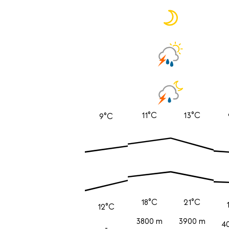
11°C
13°C
9°C
18°C
21°C
12°C
3800 m
3900 m
4
-