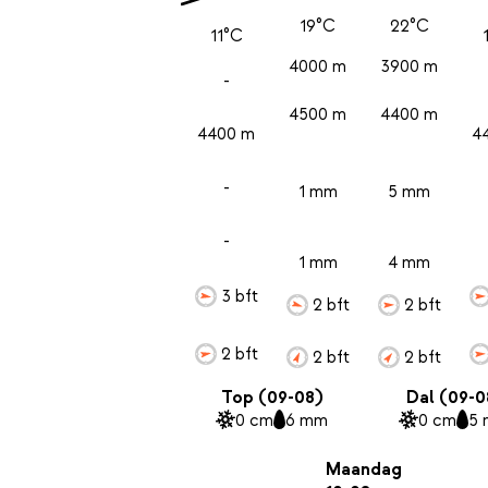
19°C
22°C
11°C
4000 m
3900 m
-
4500 m
4400 m
4400 m
4
-
1 mm
5 mm
-
1 mm
4 mm
3 bft
2 bft
2 bft
2 bft
2 bft
2 bft
Top (09-08)
Dal (09-0
0 cm
6 mm
0 cm
5
Maandag