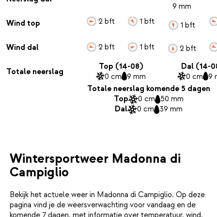
9 mm
2 bft
1 bft
Wind top
1 bft
2 bft
1 bft
Wind dal
2 bft
Top (14-08)
Dal (14-0
Totale neerslag
0 cm
9 mm
0 cm
9
Totale neerslag komende 5 dagen
Top
0 cm
50 mm
Dal
0 cm
39 mm
Wintersportweer Madonna di
Campiglio
Bekijk het actuele weer in Madonna di Campiglio. Op deze
pagina vind je de weersverwachting voor vandaag en de
komende 7 dagen, met informatie over temperatuur, wind,