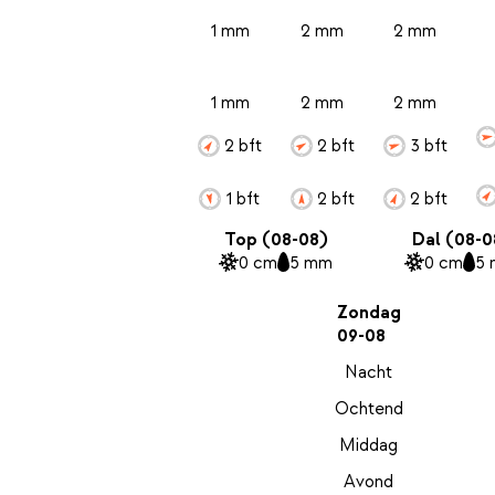
1 mm
2 mm
2 mm
1 mm
2 mm
2 mm
2 bft
2 bft
3 bft
1 bft
2 bft
2 bft
Top (08-08)
Dal (08-0
0 cm
5 mm
0 cm
5
Zondag
09-08
Nacht
Ochtend
Middag
Avond