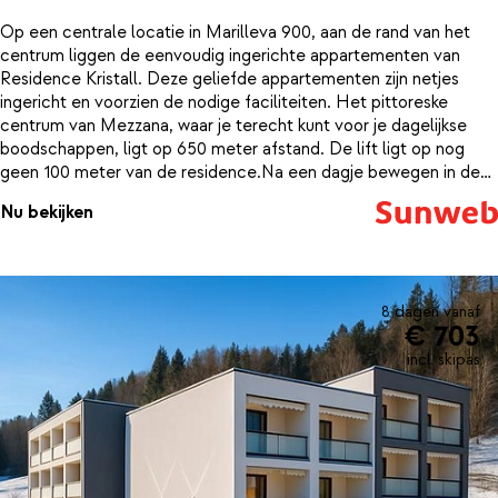
Op een centrale locatie in Marilleva 900, aan de rand van het
centrum liggen de eenvoudig ingerichte appartementen van
Residence Kristall. Deze geliefde appartementen zijn netjes
ingericht en voorzien de nodige faciliteiten. Het pittoreske
centrum van Mezzana, waar je terecht kunt voor je dagelijkse
boodschappen, ligt op 650 meter afstand. De lift ligt op nog
geen 100 meter van de residence.Na een dagje bewegen in de
bergen, kun je weer helemaal bijkomen in je eigen appartement
Nu bekijken
of studio. Geniet aan de eettafel van een lekker glas wijn of
warme chocolademelk. Als je geen zin hebt om te koken of 's
avonds nog even een borreltje wilt gaan halen, dan hoef je niet
ver. Op loopafstand vind je een restaurant en een bar.
8 dagen vanaf
€ 703
incl. skipas