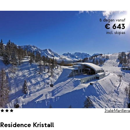
binnenzwembad, waar je de kou van je af laat glijden.'s Morgens
staat er een ontbijtje voor je klaar en ’s avonds schuif je aan voor
het diner dankzij het halfpension. De bar is een fijne plek voor
een drankje en gezellige gesprekken over de skidag.De ligging is
8 dagen vanaf
€ 643
een groot pluspunt: ski-in/ski-out, direct aan de piste én in het
centrum van Marilleva 1400. Alles wat je nodig hebt ligt dichtbij,
incl. skipas
terwijl je volop geniet van het uitgestrekte skigebied van Val di
Sole. Zo voelt elke dag hier als zorgeloos wintersportplezier, van
de eerste afdaling tot de laatste blik op de bergen.
Italië
Marilleva
Residence Kristall