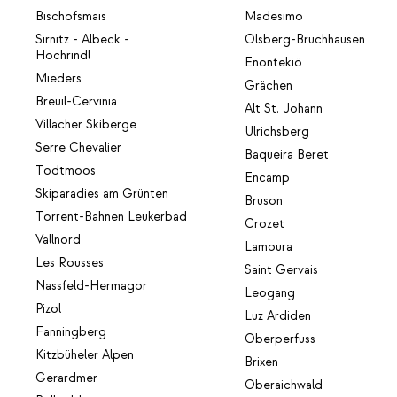
Bischofsmais
Madesimo
Sirnitz - Albeck -
Olsberg-Bruchhausen
Hochrindl
Enontekiö
Mieders
Grächen
Breuil-Cervinia
Alt St. Johann
Villacher Skiberge
Ulrichsberg
Serre Chevalier
Baqueira Beret
Todtmoos
Encamp
Skiparadies am Grünten
Bruson
Torrent-Bahnen Leukerbad
Crozet
Vallnord
Lamoura
Les Rousses
Saint Gervais
Nassfeld-Hermagor
Leogang
Pizol
Luz Ardiden
Fanningberg
Oberperfuss
Kitzbüheler Alpen
Brixen
Gerardmer
Oberaichwald