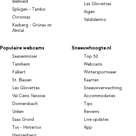
Bellwald
Les Glovettes
Splügen - Tambo
Aigen
Ovronnaz
Valdidentro
Kasberg - Grünau im
Almtal
Populaire webcams
Sneeuwhoogte.nl
Saanenmöser
Top 50
Tannheim
Webcams
Falkert
Wintersportweer
St. Blasien
Kaarten
Les Glovettes
Sneeuwverwachting
Val Cenis Vanoise
Accommodaties
Donnersbach
Tips
Unken
Reviews
Saas Grund
Live updates
Tux - Hintertux
App
Hainzenberg