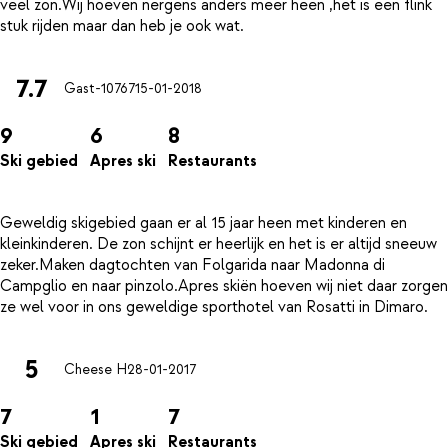
veel zon.Wij hoeven nergens anders meer heen ,het is een flink
7.7
Gast-10767
15-01-2018
9
6
8
Ski gebied
Apres ski
Restaurants
Geweldig skigebied gaan er al 15 jaar heen met kinderen en
kleinkinderen. De zon schijnt er heerlijk en het is er altijd sneeuw
zeker.Maken dagtochten van Folgarida naar Madonna di
Campglio en naar pinzolo.Apres skiën hoeven wij niet daar zorgen
5
Cheese H
28-01-2017
7
1
7
Ski gebied
Apres ski
Restaurants