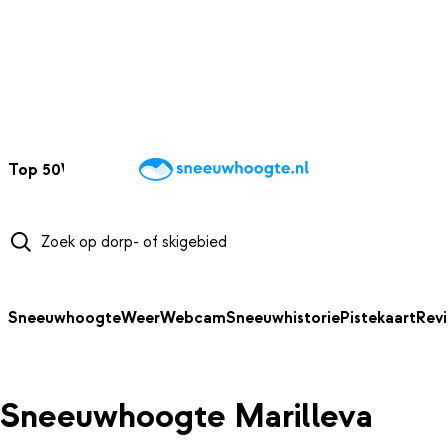
NAAR HOOFDINHOUD
Top 50
Webcams
Wintersportweer
Kaarten
Sneeuwverwacht
Sneeuwhoogte
Weer
Webcam
Sneeuwhistorie
Pistekaart
Rev
Sneeuwhoogte Marilleva