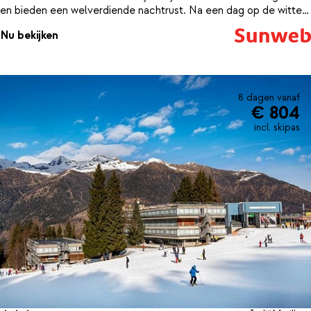
en bieden een welverdiende nachtrust. Na een dag op de witte
pistes is het heerlijk om nog even wat baantjes te trekken in het
Nu bekijken
binnenzwembad. Gastronomisch word je ook verwend; 's
Morgens staat er een lekker ontbijt klaar en in de avond geniet je
van een heerlijk dinerbuffet inclusief een glaasje wijn. Geniet
ervan!
8 dagen vanaf
€ 804
incl. skipas