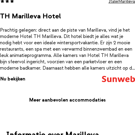
Italië
Marilleva
TH Marilleva Hotel
Prachtig gelegen: direct aan de piste van Marilleva, vind je het
moderne Hotel TH Marilleva. Dit hotel biedt je alles wat je
nodig hebt voor een ideale wintersportvakantie. Er zijn 2 mooie
restaurants, een spa met een verwarmd binnenzwembad en een
leuk animatieprogramma. Alle kamers van Hotel TH Marilleva
bijn sfeervol ingericht, voorzien van een parketvloer en een
moderne badkamer. Daarnaast hebben alle kamers uitzicht op de
bergen en de pistes. Je verblijft hier op basis van halfpension,
Nu bekijken
dus zowel ontbijt als diner zijn geregeld. De 2 restaurants
serveren traditionele en Italiaanse gerechten. Elke ochtend
wordt er een zoet en hartig ontbijt verzorgd.
Meer aanbevolen accommodaties
Informatie over Marilleva