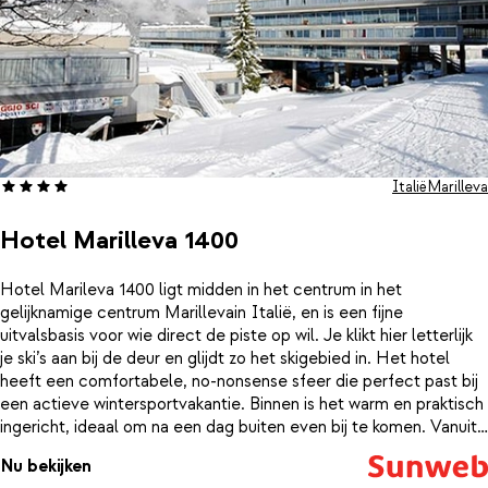
Italië
Marilleva
Hotel Marilleva 1400
Hotel Marileva 1400 ligt midden in het centrum in het
gelijknamige centrum Marillevain Italië, en is een fijne
uitvalsbasis voor wie direct de piste op wil. Je klikt hier letterlijk
je ski’s aan bij de deur en glijdt zo het skigebied in. Het hotel
heeft een comfortabele, no-nonsense sfeer die perfect past bij
een actieve wintersportvakantie. Binnen is het warm en praktisch
ingericht, ideaal om na een dag buiten even bij te komen. Vanuit
veel ruimtes kijk je uit op de besneeuwde bergen, terwijl binnen
Nu bekijken
de rust overheerst.Na het skiën is het heerlijk ontspannen in het