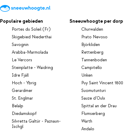
Populaire gebieden
Sneeuwhoogte per dorp
Portes du Soleil (Fr)
Churwalden
Skigebied Niederthai
Prato Nevoso
Savognin
Björkliden
Arabba-Marmolada
Rettenberg
Le Vercors
Tannenboden
Steinplatte - Waidring
Campitello
Idre Fjäll
Unken
Hoch - Ybrig
Puy Saint Vincent 1800
Gerardmer
Suomutunturi
St. Englmar
Sauze d’Oulx
Belalp
Spittal an der Drau
Diedamskopf
Flumserberg
Silvretta Galtür - Paznaun-
Warth
Ischgl
Andalo