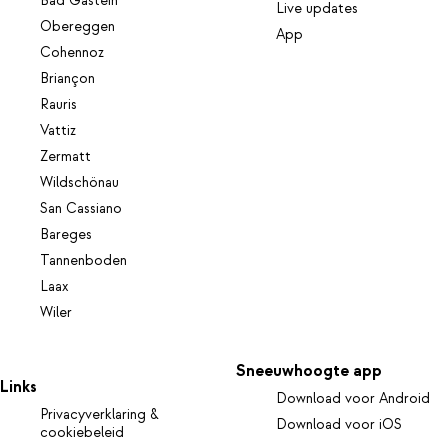
Bad Gastein
Live updates
Obereggen
App
Cohennoz
Briançon
Rauris
Vattiz
Zermatt
Wildschönau
San Cassiano
Bareges
Tannenboden
Laax
Wiler
Sneeuwhoogte app
Links
Download voor Android
Privacyverklaring &
Download voor iOS
cookiebeleid