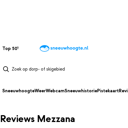
NAAR HOOFDINHOUD
Top 50
Webcams
Wintersportweer
Kaarten
Sneeuwverwacht
Sneeuwhoogte
Weer
Webcam
Sneeuwhistorie
Pistekaart
Rev
Reviews Mezzana