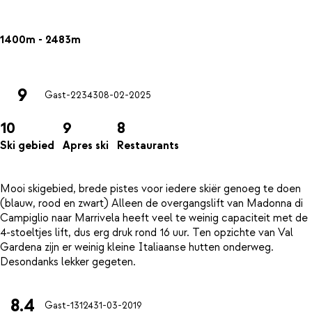
1400m - 2483m
9
Gast-22343
08-02-2025
10
9
8
Ski gebied
Apres ski
Restaurants
Mooi skigebied, brede pistes voor iedere skiër genoeg te doen
(blauw, rood en zwart) Alleen de overgangslift van Madonna di
Campiglio naar Marrivela heeft veel te weinig capaciteit met de
4-stoeltjes lift, dus erg druk rond 16 uur. Ten opzichte van Val
Gardena zijn er weinig kleine Italiaanse hutten onderweg.
8.4
Gast-13124
31-03-2019