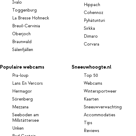
Ivalo
Hippach
Toggenburg
Cohennoz
La Bresse Hohneck
Pyhätunturi
Breuil-Cervinia
Sirkka
Oberjoch
Dimaro
Braunwald
Corvara
Sälenfjällen
Populaire webcams
Sneeuwhoogte.nl
Pra-loup
Top 50
Lans En Vercors
Webcams
Hermagor
Wintersportweer
Sörenberg
Kaarten
Mezzana
Sneeuwverwachting
Seeboden am
Accommodaties
Millstättersee
Tips
Unken
Reviews