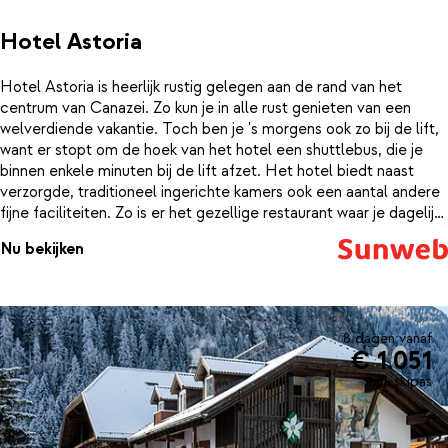
Hotel Astoria
Hotel Astoria is heerlijk rustig gelegen aan de rand van het
centrum van Canazei. Zo kun je in alle rust genieten van een
welverdiende vakantie. Toch ben je 's morgens ook zo bij de lift,
want er stopt om de hoek van het hotel een shuttlebus, die je
binnen enkele minuten bij de lift afzet. Het hotel biedt naast
verzorgde, traditioneel ingerichte kamers ook een aantal andere
fijne faciliteiten. Zo is er het gezellige restaurant waar je dagelijks
aan kunt schuiven voor het ontbijt en diner, en een mooi
Nu bekijken
uitgebreid wellnesscenter. Hier kun je na een sportieve dag op
de piste weer even helemaal ontspannen in het verwarmde
binnenbad, de sauna of hamam. Zo sta je de volgende dag weer
fris op de latten.
8 dagen vanaf
€ 1.051
incl. skipas