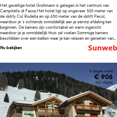
Het gezellige hotel Grohmann is gelegen in het centrum van
Campitello di Fassa.Het hotel ligt op ongeveer 300 meter van
de skilify Col Rodella en op 650 meter van de skilift Pecol,
waardoor je 's ochtends onmiddellijk aan je eerste afdaling kan
beginnen. De kamers zijn comfortabel en warm ingericht
waardoor je je onmiddellijk thuis zal voelen.Sommige kamers
beschikken over een balkon waar je kan relaxen en genieten van
de mooie omgeving. In het restaurant worden Italiaanse en
Nu bekijken
internationale gerechten geserveerd met lokale wijnen. Houd je
van skiën, maar anderzijds ook van relaxen in een
wellnesscentrum? Dan ben je hier aan het juiste adres.Het
wellnesscentrum van het hotel beschikt over een jacuzzi, een
turks bad en een ontspannings ruimte.
8 dagen vanaf
€ 906
incl. skipas