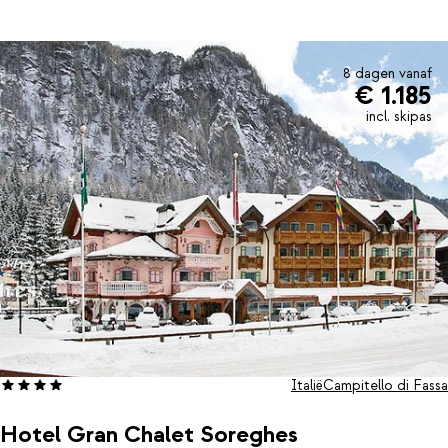
8 dagen vanaf
€ 1.185
incl. skipas
Italië
Campitello di Fassa
Hotel Gran Chalet Soreghes