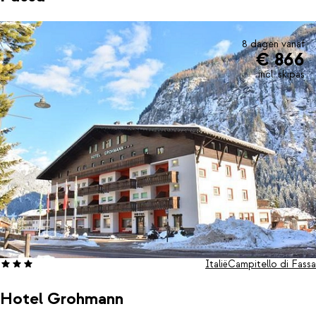
8 dagen vanaf
€ 866
incl. skipas
Italië
Campitello di Fassa
Hotel Grohmann