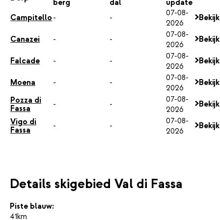
berg
dal
update
07-08-
Campitello
-
-
Bekij
2026
07-08-
Canazei
-
-
Bekij
2026
07-08-
Falcade
-
-
Bekij
2026
07-08-
Moena
-
-
Bekij
2026
07-08-
Pozza di
-
-
Bekij
Fassa
2026
07-08-
Vigo di
-
-
Bekij
Fassa
2026
Details skigebied Val di Fassa
Piste blauw:
41km