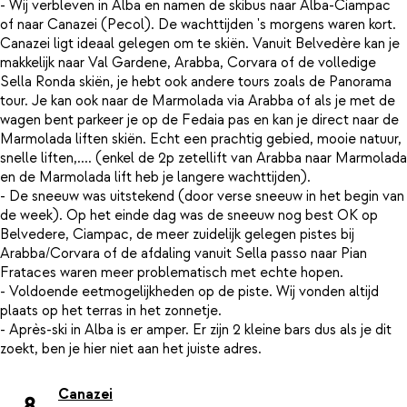
- Wij verbleven in Alba en namen de skibus naar Alba-Ciampac
of naar Canazei (Pecol). De wachttijden 's morgens waren kort.
Canazei ligt ideaal gelegen om te skiën. Vanuit Belvedère kan je
makkelijk naar Val Gardene, Arabba, Corvara of de volledige
Sella Ronda skiën, je hebt ook andere tours zoals de Panorama
tour. Je kan ook naar de Marmolada via Arabba of als je met de
wagen bent parkeer je op de Fedaia pas en kan je direct naar de
Marmolada liften skiën. Echt een prachtig gebied, mooie natuur,
snelle liften,.... (enkel de 2p zetellift van Arabba naar Marmolada
en de Marmolada lift heb je langere wachttijden).
- De sneeuw was uitstekend (door verse sneeuw in het begin van
de week). Op het einde dag was de sneeuw nog best OK op
Belvedere, Ciampac, de meer zuidelijk gelegen pistes bij
Arabba/Corvara of de afdaling vanuit Sella passo naar Pian
Frataces waren meer problematisch met echte hopen.
- Voldoende eetmogelijkheden op de piste. Wij vonden altijd
plaats op het terras in het zonnetje.
- Après-ski in Alba is er amper. Er zijn 2 kleine bars dus als je dit
Canazei
8