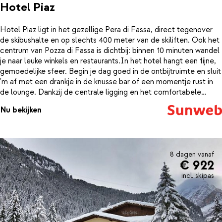
Hotel Piaz
Hotel Piaz ligt in het gezellige Pera di Fassa, direct tegenover
de skibushalte en op slechts 400 meter van de skiliften. Ook het
centrum van Pozza di Fassa is dichtbij: binnen 10 minuten wandel
je naar leuke winkels en restaurants.In het hotel hangt een fijne,
gemoedelijke sfeer. Begin je dag goed in de ontbijtruimte en sluit
'm af met een drankje in de knusse bar of een momentje rust in
de lounge. Dankzij de centrale ligging en het comfortabele
karakter is dit een ideale uitvalsbasis voor wie volop wil genieten
Nu bekijken
van hun wintersportvakantie.
8 dagen vanaf
€ 922
incl. skipas