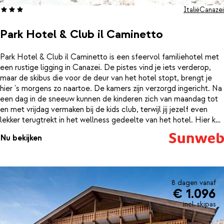
Italië
Canazei
Park Hotel & Club il Caminetto
Park Hotel & Club il Caminetto is een sfeervol familiehotel met
een rustige ligging in Canazei. De pistes vind je iets verderop,
maar de skibus die voor de deur van het hotel stopt, brengt je
hier 's morgens zo naartoe. De kamers zijn verzorgd ingericht. Na
een dag in de sneeuw kunnen de kinderen zich van maandag tot
en met vrijdag vermaken bij de kids club, terwijl jij jezelf even
lekker terugtrekt in het wellness gedeelte van het hotel. Hier kun
je tegen een kleine vergoeding weer helemaal bijkomen in het
Nu bekijken
zwembad, de sauna, het Turks stoombad en de jacuzzi.
8 dagen vanaf
€ 1.096
incl. skipas