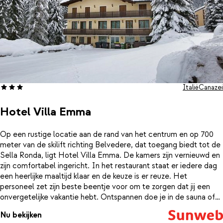
Italië
Canazei
Hotel Villa Emma
Op een rustige locatie aan de rand van het centrum en op 700
meter van de skilift richting Belvedere, dat toegang biedt tot de
Sella Ronda, ligt Hotel Villa Emma. De kamers zijn vernieuwd en
zijn comfortabel ingericht. In het restaurant staat er iedere dag
een heerlijke maaltijd klaar en de keuze is er reuze. Het
personeel zet zijn beste beentje voor om te zorgen dat jij een
onvergetelijke vakantie hebt. Ontspannen doe je in de sauna of
jacuzzi, waarna je aansluit aan de bar voor een drankje met je
Nu bekijken
reisgenoten.