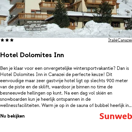
Italië
Canazei
Hotel Dolomites Inn
Ben je klaar voor een onvergetelijke wintersportvakantie? Dan is
Hotel Dolomites Inn in Canazei de perfecte keuze! Dit
eenvoudige maar zeer gastvrije hotel ligt op slechts 900 meter
van de piste en de skilift, waardoor je binnen no time de
besneeuwde hellingen op kunt. Na een dag vol skiën en
snowboarden kun je heerlijk ontspannen in de
wellnessfaciliteiten. Warm je op in de sauna of bubbel heerlijk in
de jacuzzi terwijl je uitkijkt over de besneeuwde
Nu bekijken
bergtoppen.Hotel Dolomites Inn is de ideale uitvalsbasis voor
wintersporters die op zoek zijn naar zowel actie als ontspanning.
Geniet van de prachtige natuur, de gezellige sfeer van het dorp