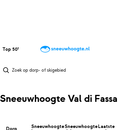
NAAR HOOFDINHOUD
Top 50
Webcams
Wintersportweer
Kaarten
Sneeuwverwacht
Sneeuwhoogte Val di Fassa
Sneeuwhoogte
Sneeuwhoogte
Laatste
Dorp