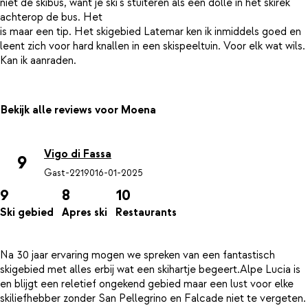
niet de skibus, want je ski's stuiteren als een dolle in het skirek
achterop de bus. Het
is maar een tip. Het skigebied Latemar ken ik inmiddels goed en
leent zich voor hard knallen in een skispeeltuin. Voor elk wat wils.
Bekijk alle reviews voor Moena
Vigo di Fassa
9
Gast-22190
16-01-2025
9
8
10
Ski gebied
Apres ski
Restaurants
Na 30 jaar ervaring mogen we spreken van een fantastisch
skigebied met alles erbij wat een skihartje begeert.Alpe Lucia is
en blijgt een reletief ongekend gebied maar een lust voor elke
skiliefhebber zonder San Pellegrino en Falcade niet te vergeten.