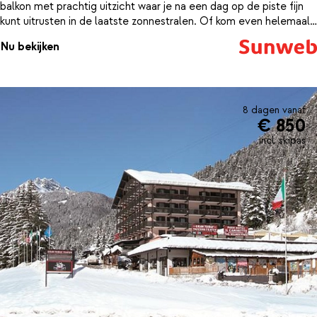
balkon met prachtig uitzicht waar je na een dag op de piste fijn
kunt uitrusten in de laatste zonnestralen. Of kom even helemaal
tot jezelf in het binnenzwembad of stoombad. De luxe
Nu bekijken
appartementen hebben zelfs een eigen jacuzzi in de badkamer.
8 dagen vanaf
€ 850
incl. skipas