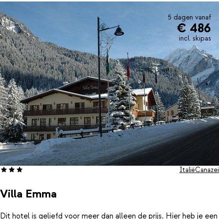
Canazei en het comfort van dit sfeervolle hotel. Of je nu een
ervaren wintersporter bent of juist voor het eerst de piste op
5 dagen vanaf
€ 486
gaat, in Hotel Dolomites Inn voel je je direct thuis.
incl. skipas
Italië
Canazei
Villa Emma
Dit hotel is geliefd voor meer dan alleen de prijs. Hier heb je een