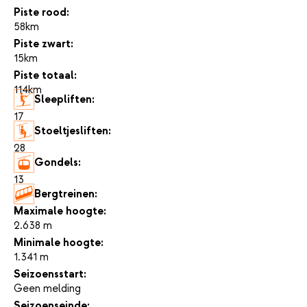
Piste rood:
58km
Piste zwart:
15km
Piste totaal:
114km
Sleepliften:
17
Stoeltjesliften:
28
Gondels:
13
Bergtreinen:
-
Maximale hoogte:
2.638 m
Minimale hoogte:
1.341 m
Seizoensstart:
Geen melding
Seizoenseinde: