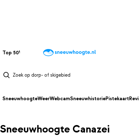
NAAR HOOFDINHOUD
Top 50
Webcams
Wintersportweer
Kaarten
Sneeuwverwacht
Sneeuwhoogte
Weer
Webcam
Sneeuwhistorie
Pistekaart
Rev
Sneeuwhoogte Canazei