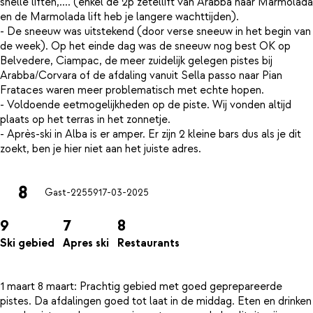
snelle liften,.... (enkel de 2p zetellift van Arabba naar Marmolada
en de Marmolada lift heb je langere wachttijden).
- De sneeuw was uitstekend (door verse sneeuw in het begin van
de week). Op het einde dag was de sneeuw nog best OK op
Belvedere, Ciampac, de meer zuidelijk gelegen pistes bij
Arabba/Corvara of de afdaling vanuit Sella passo naar Pian
Frataces waren meer problematisch met echte hopen.
- Voldoende eetmogelijkheden op de piste. Wij vonden altijd
plaats op het terras in het zonnetje.
- Après-ski in Alba is er amper. Er zijn 2 kleine bars dus als je dit
8
Gast-22559
17-03-2025
9
7
8
Ski gebied
Apres ski
Restaurants
1 maart 8 maart: Prachtig gebied met goed geprepareerde
pistes. Da afdalingen goed tot laat in de middag. Eten en drinken