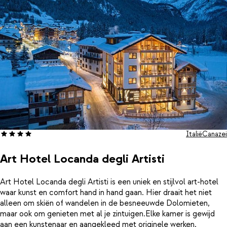
ontspanningsruimte met vitaliteitsbar en Aziatische thee. Zin in
wat actiefs?! Dit is het enige hotel in Canazei dat beschikt over
een bowlingbaan; dus huur een baan en enjoy the game!
Italië
Canazei
Art Hotel Locanda degli Artisti
Art Hotel Locanda degli Artisti is een uniek en stijlvol art-hotel
waar kunst en comfort hand in hand gaan. Hier draait het niet
alleen om skiën of wandelen in de besneeuwde Dolomieten,
maar ook om genieten met al je zintuigen.Elke kamer is gewijd
aan een kunstenaar en aangekleed met originele werken,