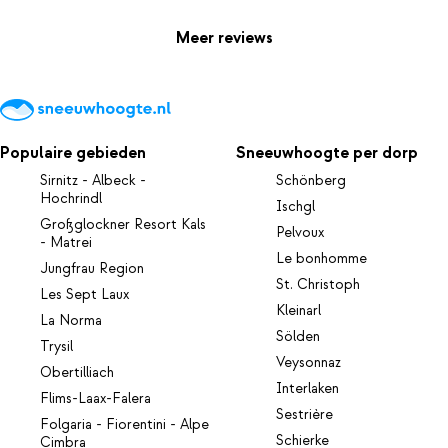
Meer reviews
Populaire gebieden
Sneeuwhoogte per dorp
Sirnitz - Albeck -
Schönberg
Hochrindl
Ischgl
Großglockner Resort Kals
Pelvoux
- Matrei
Le bonhomme
Jungfrau Region
St. Christoph
Les Sept Laux
Kleinarl
La Norma
Sölden
Trysil
Veysonnaz
Obertilliach
Interlaken
Flims-Laax-Falera
Sestrière
Folgaria - Fiorentini - Alpe
Schierke
Cimbra