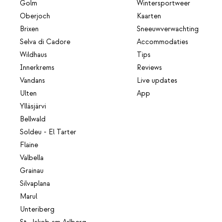
Golm
Wintersportweer
Oberjoch
Kaarten
Brixen
Sneeuwverwachting
Selva di Cadore
Accommodaties
Wildhaus
Tips
Innerkrems
Reviews
Vandans
Live updates
Ulten
App
Ylläsjärvi
Bellwald
Soldeu - El Tarter
Flaine
Valbella
Grainau
Silvaplana
Marul
Unteriberg