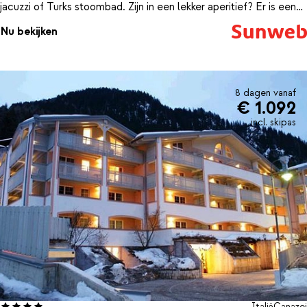
jacuzzi of Turks stoombad. Zijn in een lekker aperitief? Er is een
fantastische wijnkelder met interessante en goede wijnen. De
Nu bekijken
eigenaar is sommelier en 1x per week wordt er een wijnproeverij
georganiseerd. Er is ook een wijnrestaurant met eenvoudige,
maar overheerlijke Italiaanse gerechten en uiteraard goede wijn.
8 dagen vanaf
€ 1.092
incl. skipas
Italië
Canazei