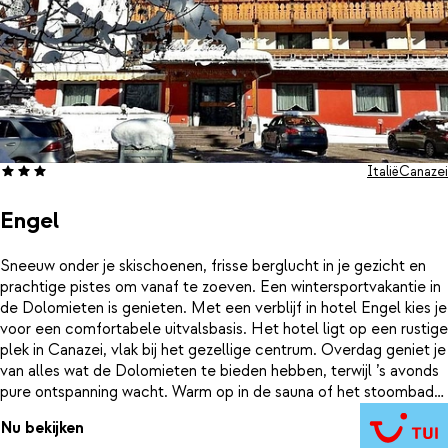
Italië
Canazei
Engel
Sneeuw onder je skischoenen, frisse berglucht in je gezicht en
prachtige pistes om vanaf te zoeven. Een wintersportvakantie in
de Dolomieten is genieten. Met een verblijf in hotel Engel kies je
voor een comfortabele uitvalsbasis. Het hotel ligt op een rustige
plek in Canazei, vlak bij het gezellige centrum. Overdag geniet je
van alles wat de Dolomieten te bieden hebben, terwijl ’s avonds
pure ontspanning wacht. Warm op in de sauna of het stoombad
en kom volledig tot rust. Ook fijnproevers zitten hier goed. In het
Nu bekijken
restaurant proef je de smaken van Trentino: traditionele