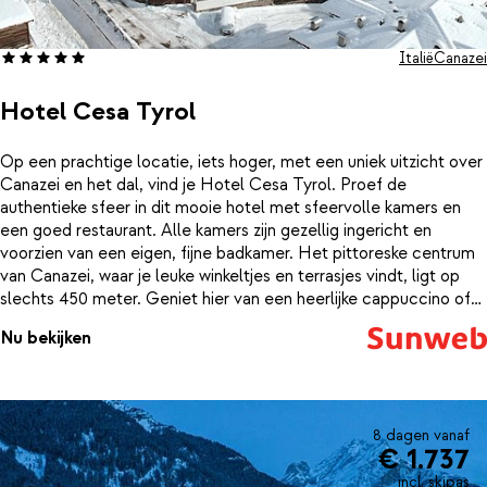
Italië
Canazei
Hotel Cesa Tyrol
Op een prachtige locatie, iets hoger, met een uniek uitzicht over
Canazei en het dal, vind je Hotel Cesa Tyrol. Proef de
authentieke sfeer in dit mooie hotel met sfeervolle kamers en
een goed restaurant. Alle kamers zijn gezellig ingericht en
voorzien van een eigen, fijne badkamer. Het pittoreske centrum
van Canazei, waar je leuke winkeltjes en terrasjes vindt, ligt op
slechts 450 meter. Geniet hier van een heerlijke cappuccino of
een après-ski drankje. De pistes en de lift liggen op 900 meter
Nu bekijken
afstand. Hotel Cesa Tyrol biedt haar gasten een shuttle service
aan van en naar de skilift. Na een actieve dag op de piste, is er
niets fijner om bij te komen en lekker te relaxen. Nieuw dit jaar is
een spectaculair wellnesscentrum van wel 500 vierkante meter.
De nieuwe faciliteiten omvatten een Finse sauna, aromatische
8 dagen vanaf
€ 1.737
zachte sauna, stoombad, een zwembad met thermaal water en
nog veel meer. Daarnaast kun je ontspannen in een heerlijke
incl. skipas