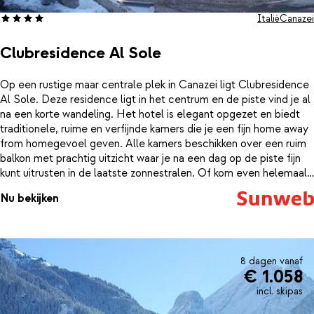
Italië
Canazei
Clubresidence Al Sole
Op een rustige maar centrale plek in Canazei ligt Clubresidence
Al Sole. Deze residence ligt in het centrum en de piste vind je al
na een korte wandeling. Het hotel is elegant opgezet en biedt
traditionele, ruime en verfijnde kamers die je een fijn home away
from homegevoel geven. Alle kamers beschikken over een ruim
balkon met prachtig uitzicht waar je na een dag op de piste fijn
kunt uitrusten in de laatste zonnestralen. Of kom even helemaal
tot jezelf in het binnenzwembad of stoombad. De luxe
Nu bekijken
appartementen hebben zelfs een eigen jacuzzi in de badkamer.
8 dagen vanaf
€ 1.058
incl. skipas