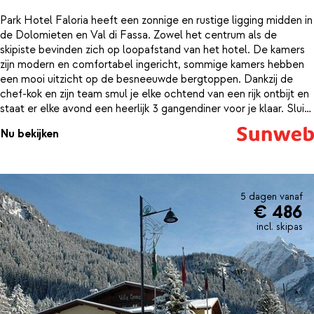
Park Hotel Faloria heeft een zonnige en rustige ligging midden in
de Dolomieten en Val di Fassa. Zowel het centrum als de
skipiste bevinden zich op loopafstand van het hotel. De kamers
zijn modern en comfortabel ingericht, sommige kamers hebben
een mooi uitzicht op de besneeuwde bergtoppen. Dankzij de
chef-kok en zijn team smul je elke ochtend van een rijk ontbijt en
staat er elke avond een heerlijk 3 gangendiner voor je klaar. Sluit
de dag ontspannen af en breng een bezoek aan het
Nu bekijken
wellnesscenter van het hotel. Warm op in de sauna, jacuzzi of
het Turkse stoombad…
5 dagen vanaf
€ 486
incl. skipas