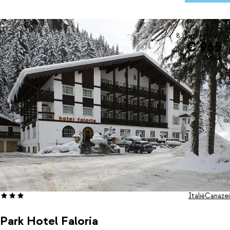
gerechten, lokale specialiteiten en zorgvuldig gekozen wijnen.
Dankzij het dagelijks inbegrepen 3-gangendiner smul je elke dag
van een ander gerecht. Bij Hotel Engel draait wintersport niet
alleen om skiën, maar ook om genieten.
8 dagen vanaf
€ 965
incl. skipas
Italië
Canazei
Park Hotel Faloria