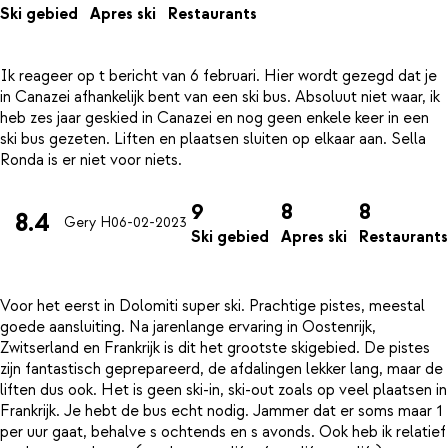
Ski gebied
Apres ski
Restaurants
Ik reageer op t bericht van 6 februari. Hier wordt gezegd dat je
in Canazei afhankelijk bent van een ski bus. Absoluut niet waar, ik
heb zes jaar geskied in Canazei en nog geen enkele keer in een
ski bus gezeten. Liften en plaatsen sluiten op elkaar aan. Sella
9
8
8
8.4
Gery H
06-02-2023
Ski gebied
Apres ski
Restaurants
Voor het eerst in Dolomiti super ski. Prachtige pistes, meestal
goede aansluiting. Na jarenlange ervaring in Oostenrijk,
Zwitserland en Frankrijk is dit het grootste skigebied. De pistes
zijn fantastisch geprepareerd, de afdalingen lekker lang, maar de
liften dus ook. Het is geen ski-in, ski-out zoals op veel plaatsen in
Frankrijk. Je hebt de bus echt nodig. Jammer dat er soms maar 1
per uur gaat, behalve s ochtends en s avonds. Ook heb ik relatief