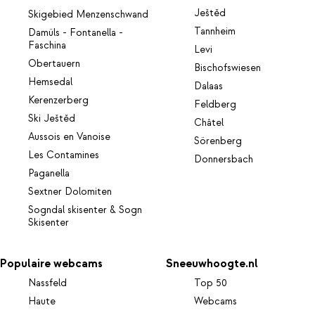
Ještěd
Skigebied Menzenschwand
Tannheim
Damüls - Fontanella -
Faschina
Levi
Obertauern
Bischofswiesen
Hemsedal
Dalaas
Kerenzerberg
Feldberg
Ski Ještěd
Châtel
Aussois en Vanoise
Sörenberg
Les Contamines
Donnersbach
Paganella
Sextner Dolomiten
Sogndal skisenter & Sogn
Skisenter
Populaire webcams
Sneeuwhoogte.nl
Nassfeld
Top 50
Haute
Webcams