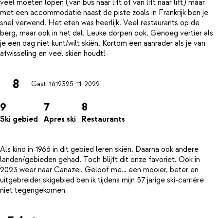
veel moeten lopen (van bus naar lift of van lift naar lift) maar
met een accommodatie naast de piste zoals in Frankrijk ben je
snel verwend. Het eten was heerlijk. Veel restaurants op de
berg, maar ook in het dal. Leuke dorpen ook. Genoeg vertier als
je een dag niet kunt/wilt skiën. Kortom een aanrader als je van
8
Gast-16123
25-11-2022
9
7
8
Ski gebied
Apres ski
Restaurants
Als kind in 1966 in dit gebied leren skiën. Daarna ook andere
landen/gebieden gehad. Toch blijft dit onze favoriet. Ook in
2023 weer naar Canazei. Geloof me… een mooier, beter en
uitgebreider skigebied ben ik tijdens mijn 57 jarige ski-carrière