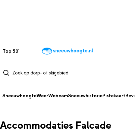
NAAR HOOFDINHOUD
Top 50
Webcams
Wintersportweer
Kaarten
Sneeuwverwacht
Sneeuwhoogte
Weer
Webcam
Sneeuwhistorie
Pistekaart
Rev
Accommodaties Falcade