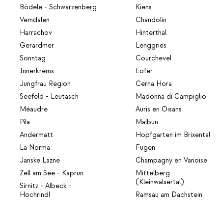
Bödele - Schwarzenberg
Kiens
Vemdalen
Chandolin
Harrachov
Hinterthal
Gerardmer
Lenggries
Sonntag
Courchevel
Innerkrems
Lofer
Jungfrau Region
Cerna Hora
Seefeld - Leutasch
Madonna di Campiglio
Méaudre
Auris en Oisans
Pila
Malbun
Andermatt
Hopfgarten im Brixental
La Norma
Fügen
Janske Lazne
Champagny en Vanoise
Zell am See - Kaprun
Mittelberg
(Kleinwalsertal)
Sirnitz - Albeck -
Hochrindl
Ramsau am Dachstein